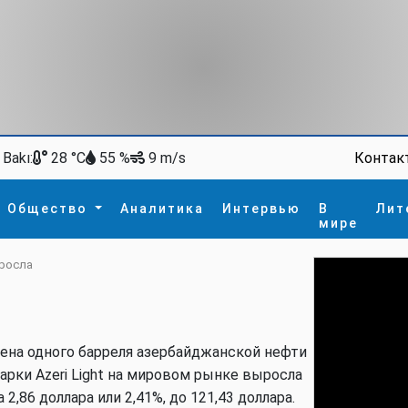
Bakı:
Контак
28 °C
55 %
9 m/s
Общество
Аналитика
Интервью
В
Лит
мире
ыросла
ство
В мире
Спорт
Интересное
зм
İdman
Новые технологии
а
гия
сшествие
ена одного барреля азербайджанской нефти
пора
арки Azeri Light на мировом рынке выросла
а 2,86 доллара или 2,41%, до 121,43 доллара.