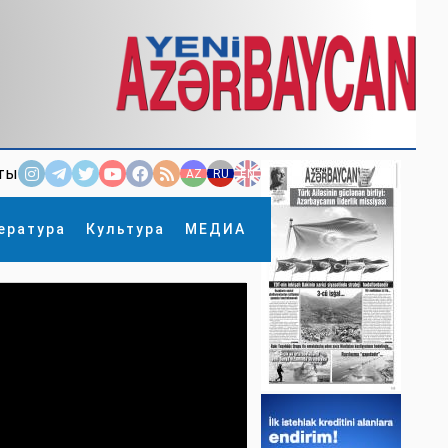
ты
AZ
RU
EN
ература
Культура
МЕДИА
×