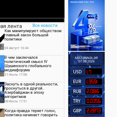
ая лента
Все новости
Как манипулируют обществом:
главный закон большой
политики
04 Август 16:44
В чем заключался
MƏZƏNNƏLƏR
политический смысл IV
07.08.2026
Шушинского глобального
медиафорума
1.7
21 Июль 17:08
1.9591
Заснуть в одной реальности,
проснуться в другой…
2.0816
Азербайджан в эпоху
алгоритмов
0.0356
08 Июль 17:51
2.2873
Когда правда теряет голос,
политика начинает говорить