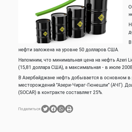
О
н
Н
д
В
нефти заложена на уровне 50 долларов США.
Напомним, что минимальная цена на нефть Azeri L
(15,81 доллара США), а максимальная - в июле 2008
В Азербайджане нефть добывается в основном в 
месторождений "Азери-Чираг-Гюнешли” (АЧГ). До
(SOCAR) в контракте составляет 25%.
Поделиться: