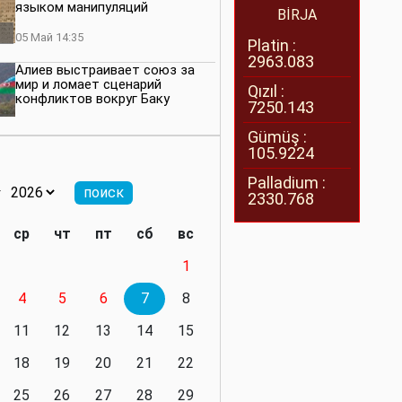
языком манипуляций
BİRJA
05 Май 14:35
Platin :
2963.083
Алиев выстраивает союз за
мир и ломает сценарий
Qızıl :
конфликтов вокруг Баку
7250.143
27 Апрель 14:07
Gümüş :
105.9224
Баку меняет правила. Страны
Южного Кавказа усиливают
Palladium :
значимость региона
2330.768
08 Апрель 14:28
ср
чт
пт
сб
вс
Глобальная игра сил:
1
нейтралитета больше не будет
4
5
6
7
8
11 Март 16:36
11
12
13
14
15
Видимо, действительно
президенту приходится все
18
19
20
21
22
делать самому
25
26
27
28
29