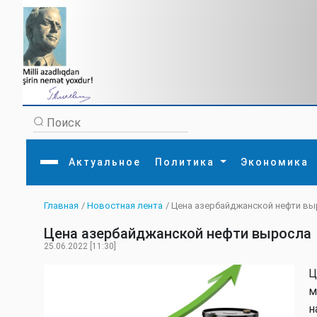
Актуальное
Политика
Экономика
Главная
/
Новостная лента
/ Цена азербайджанской нефти в
Главная
Литература
Политика
Обще
Цена азербайджанской нефти выросла
Актуальное
МЕДИА
Внешняя политика
Тури
Экономика
Внутренняя политика
Наук
25.06.2022 [11:30]
Аналитика
Рели
Культура
Прои
Ц
Интервью
Диас
м
н