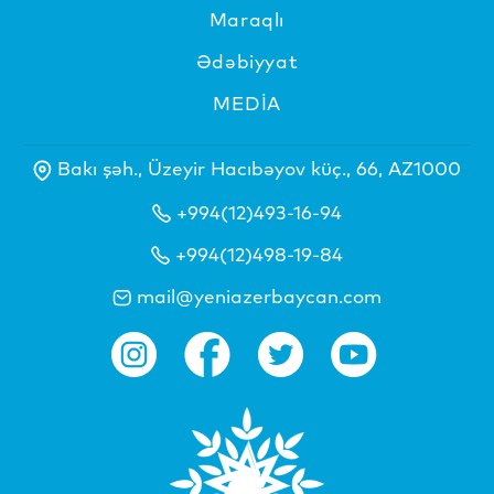
Maraqlı
Ədəbiyyat
MEDİA
Bakı şəh., Üzeyir Hacıbəyov küç., 66, AZ1000
+994(12)493-16-94
+994(12)498-19-84
mail@yeniazerbaycan.com