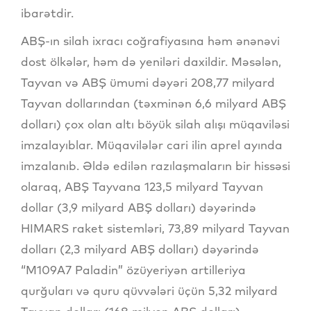
ibarətdir.
ABŞ-ın silah ixracı coğrafiyasına həm ənənəvi
dost ölkələr, həm də yeniləri daxildir. Məsələn,
Tayvan və ABŞ ümumi dəyəri 208,77 milyard
Tayvan dollarından (təxminən 6,6 milyard ABŞ
dolları) çox olan altı böyük silah alışı müqaviləsi
imzalayıblar. Müqavilələr cari ilin aprel ayında
imzalanıb. Əldə edilən razılaşmaların bir hissəsi
olaraq, ABŞ Tayvana 123,5 milyard Tayvan
dollar (3,9 milyard ABŞ dolları) dəyərində
HIMARS raket sistemləri, 73,89 milyard Tayvan
dolları (2,3 milyard ABŞ dolları) dəyərində
“M109A7 Paladin” özüyeriyən artilleriya
qurğuları və quru qüvvələri üçün 5,32 milyard