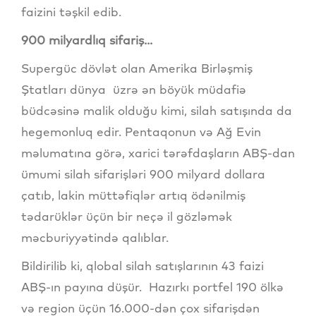
faizini təşkil edib.
900 milyardlıq sifariş...
Supergüc dövlət olan Amerika Birləşmiş
Ştatları dünya üzrə ən böyük müdafiə
büdcəsinə malik olduğu kimi, silah satışında da
hegemonluq edir. Pentaqonun və Ağ Evin
məlumatına görə, xarici tərəfdaşların ABŞ-dan
ümumi silah sifarişləri 900 milyard dollara
çatıb, lakin müttəfiqlər artıq ödənilmiş
tədarüklər üçün bir neçə il gözləmək
məcburiyyətində qalıblar.
Bildirilib ki, qlobal silah satışlarının 43 faizi
ABŞ-ın payına düşür. Hazırkı portfel 190 ölkə
və region üçün 16.000-dən çox sifarişdən