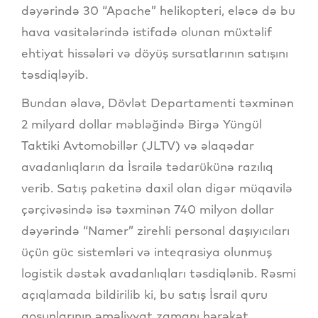
dəyərində 30 “Apache” helikopteri, eləcə də bu
hava vasitələrində istifadə olunan müxtəlif
ehtiyat hissələri və döyüş sursatlarının satışını
təsdiqləyib.
Bundan əlavə, Dövlət Departamenti təxminən
2 milyard dollar məbləğində Birgə Yüngül
Taktiki Avtomobillər (JLTV) və əlaqədar
avadanlıqların da İsrailə tədarükünə razılıq
verib. Satış paketinə daxil olan digər müqavilə
çərçivəsində isə təxminən 740 milyon dollar
dəyərində “Namer” zirehli personal daşıyıcıları
üçün güc sistemləri və inteqrasiya olunmuş
logistik dəstək avadanlıqları təsdiqlənib. Rəsmi
açıqlamada bildirilib ki, bu satış İsrail quru
qoşunlarının əməliyyat zamanı hərəkət