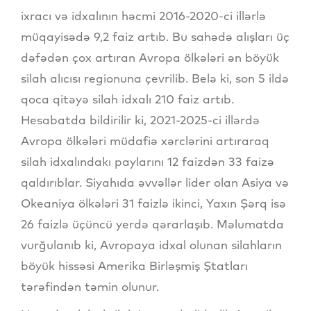
ixracı və idxalının həcmi 2016-2020-ci illərlə
müqayisədə 9,2 faiz artıb. Bu sahədə alışları üç
dəfədən çox artıran Avropa ölkələri ən böyük
silah alıcısı regionuna çevrilib. Belə ki, son 5 ildə
qoca qitəyə silah idxalı 210 faiz artıb.
Hesabatda bildirilir ki, 2021-2025-ci illərdə
Avropa ölkələri müdafiə xərclərini artıraraq
silah idxalındakı paylarını 12 faizdən 33 faizə
qaldırıblar. Siyahıda əvvəllər lider olan Asiya və
Okeaniya ölkələri 31 faizlə ikinci, Yaxın Şərq isə
26 faizlə üçüncü yerdə qərarlaşıb. Məlumatda
vurğulanıb ki, Avropaya idxal olunan silahların
böyük hissəsi Amerika Birləşmiş Ştatları
tərəfindən təmin olunur.