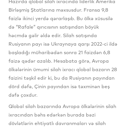
Hazırda qlobal silah ixracında liderlik Amerika
Birləşmiş Ştatlarına məxsusdur. Fransa 9,8
faizlə ikinci yerdə qərarlaşıb. Bu ölkə xüsusilə
də “Rafale” qırıcısının satışından böyük
həcmdə gəlir əldə edir. Silah satışında
Rusiyanın payı isə Ukraynaya qarşı 2022-ci ildə
başladığı müharibədən sonra 21 faizdən 6,8
faizə qədər azalıb. Hesabata görə, Avropa
ölkələrinin ümumi silah ixracı qlobal bazarın 28
faizini təşkil edir ki, bu da Rusiyanın payından
dörd dəfə, Çinin payından isə təxminən beş
dəfə çoxdur.
Qlobal silah bazarında Avropa ölkələrinin silah
ixracından bəhs edərkən burada bəzi
dövlətlərin ehtiyatlı davranmaları və silah