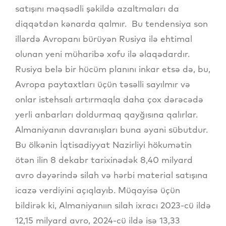
satışını məqsədli şəkildə azaltmaları da
diqqətdən kənarda qalmır. Bu tendensiya son
illərdə Avropanı bürüyən Rusiya ilə ehtimal
olunan yeni müharibə xofu ilə əlaqədardır.
Rusiya belə bir hücüm planını inkar etsə də, bu,
Avropa paytaxtları üçün təsəlli sayılmır və
onlar istehsalı artırmaqla daha çox dərəcədə
yerli anbarları doldurmaq qayğısına qalırlar.
Almaniyanın davranışları buna əyani sübutdur.
Bu ölkənin İqtisadiyyat Nazirliyi hökumətin
ötən ilin 8 dekabr tarixinədək 8,40 milyard
avro dəyərində silah və hərbi material satışına
icazə verdiyini açıqlayıb. Müqayisə üçün
bildirək ki, Almaniyanıın silah ixracı 2023-cü ildə
12,15 milyard avro, 2024-cü ildə isə 13,33