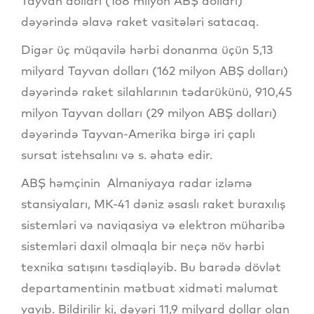
Tayvan dolları (168 milyon ABŞ dolları)
dəyərində əlavə raket vasitələri satacaq.
Digər üç müqavilə hərbi donanma üçün 5,13
milyard Tayvan dolları (162 milyon ABŞ dolları)
dəyərində raket silahlarının tədarükünü, 910,45
milyon Tayvan dolları (29 milyon ABŞ dolları)
dəyərində Tayvan-Amerika birgə iri çaplı
sursat istehsalını və s. əhatə edir.
ABŞ həmçinin Almaniyaya radar izləmə
stansiyaları, MK-41 dəniz əsaslı raket buraxılış
sistemləri və naviqasiya və elektron müharibə
sistemləri daxil olmaqla bir neçə növ hərbi
texnika satışını təsdiqləyib. Bu barədə dövlət
departamentinin mətbuat xidməti məlumat
yayıb. Bildirilir ki, dəyəri 11,9 milyard dollar olan