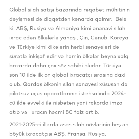
Qlobal silah satışı bazarında rəqabət mühitinin
dəyişməsi də diqqətdən kənarda qalmır. Belə
ki, ABŞ, Rusiya və Almaniya kimi ənənəvi silah
ixrac edən ölkələrlə yanaşı, Çin, Cənubi Koreya
və Türkiyə kimi ölkələrin hərbi sənayeləri də
sürətlə inkişaf edir və həmin ölkələr beynəlxalq
bazarda daha çox söz sahibi olurlar. Türkiyə
son 10 ildə ilk on qlobal ixracatçı sırasına daxil
olub. Qardaş ölkənin silah sənayesi xüsusən də
pilotsuz uçuş aparatlarının istehsalında 2024-
cü ildə əvvəlki ilə nisbətən yeni rekorda imza
atıb və ixracın həcmi 80 faiz artıb.
2021-2025-ci illərdə əsas silah növlərinin beş ən
böyük ixracatçısı ABŞ, Fransa, Rusiya,