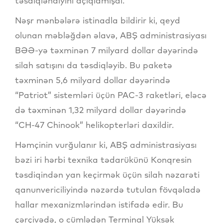
təsdiqləndiyini açıqlamışdı.
Nəşr mənbələrə istinadla bildirir ki, qeyd
olunan məbləğdən əlavə, ABŞ administrasiyası
BƏƏ-yə təxminən 7 milyard dollar dəyərində
silah satışını da təsdiqləyib. Bu paketə
təxminən 5,6 milyard dollar dəyərində
“Patriot” sistemləri üçün PAC-3 raketləri, eləcə
də təxminən 1,32 milyard dollar dəyərində
“CH-47 Chinook” helikopterləri daxildir.
Həmçinin vurğulanır ki, ABŞ administrasiyası
bəzi iri hərbi texnika tədarükünü Konqresin
təsdiqindən yan keçirmək üçün silah nəzarəti
qanunvericiliyində nəzərdə tutulan fövqəladə
hallar mexanizmlərindən istifadə edir. Bu
çərçivədə, o cümlədən Terminal Yüksək