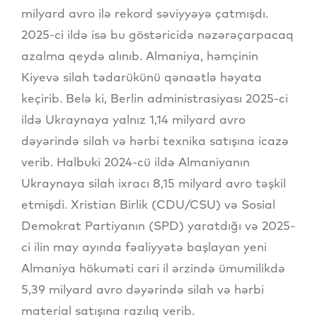
milyard avro ilə rekord səviyyəyə çatmışdı.
2025-ci ildə isə bu göstəricidə nəzərəçarpacaq
azalma qeydə alınıb. Almaniya, həmçinin
Kiyevə silah tədarükünü qənaətlə həyata
keçirib. Belə ki, Berlin administrasiyası 2025-ci
ildə Ukraynaya yalnız 1,14 milyard avro
dəyərində silah və hərbi texnika satışına icazə
verib. Halbuki 2024-cü ildə Almaniyanın
Ukraynaya silah ixracı 8,15 milyard avro təşkil
etmişdi. Xristian Birlik (CDU/CSU) və Sosial
Demokrat Partiyanın (SPD) yaratdığı və 2025-
ci ilin may ayında fəaliyyətə başlayan yeni
Almaniya hökuməti cari il ərzində ümumilikdə
5,39 milyard avro dəyərində silah və hərbi
material satışına razılıq verib.