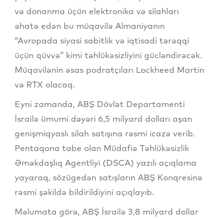
və donanma üçün elektronika və silahları
əhatə edən bu müqavilə Almaniyanın
“Avropada siyasi sabitlik və iqtisadi tərəqqi
üçün qüvvə” kimi təhlükəsizliyini gücləndirəcək.
Müqavilənin əsas podratçıları Lockheed Martin
və RTX olacaq.
Eyni zamanda, ABŞ Dövlət Departamenti
İsrailə ümumi dəyəri 6,5 milyard dolları aşan
genişmiqyaslı silah satışına rəsmi icazə verib.
Pentaqona tabe olan Müdafiə Təhlükəsizlik
Əməkdaşlıq Agentliyi (DSCA) yazılı açıqlama
yayaraq, sözügedən satışların ABŞ Konqresinə
rəsmi şəkildə bildirildiyini açıqlayıb.
Məlumata görə, ABŞ İsrailə 3,8 milyard dollar