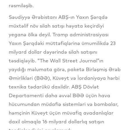
rəsmiləşib.
Səudiyyə Ərəbistanı ABŞ-ın Yaxın Şərqdə
müxtəlif növ silah satışı həyata keçirdiyi
yeganə ölkə deyil. Tramp administrasiyası
Yaxın Şərqdəki müttəfiqlərinə ümumilikdə 23
milyard dollar dəyərində silah satışını
təsdiqləyib. “The Wall Street Journal”ın
yaydığı məlumata görə, paketə Birləşmiş Ərəb
Əmirlikləri (BƏƏ), Küveyt və İordaniyaya hərbi
texnika tədarükü daxildir. ABŞ Dövlət
Departamenti daha əvvəl BƏƏ üçün hava
hücumundan müdafiə sistemləri və bombalar,
həmçinin Küveyt üçün müvafiq avadanlıqlar
daxil olmaqla 16 milyard dollarlıq satışın