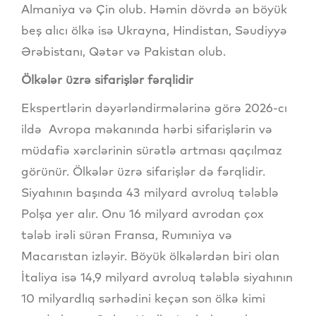
Almaniya və Çin olub. Həmin dövrdə ən böyük
beş alıcı ölkə isə Ukrayna, Hindistan, Səudiyyə
Ərəbistanı, Qətər və Pakistan olub.
Ölkələr üzrə sifarişlər fərqlidir
Ekspertlərin dəyərləndirmələrinə görə 2026-cı
ildə Avropa məkanında hərbi sifarişlərin və
müdafiə xərclərinin sürətlə artması qaçılmaz
görünür. Ölkələr üzrə sifarişlər də fərqlidir.
Siyahının başında 43 milyard avroluq tələblə
Polşa yer alır. Onu 16 milyard avrodan çox
tələb irəli sürən Fransa, Rumıniya və
Macarıstan izləyir. Böyük ölkələrdən biri olan
İtaliya isə 14,9 milyard avroluq tələblə siyahının
10 milyardlıq sərhədini keçən son ölkə kimi