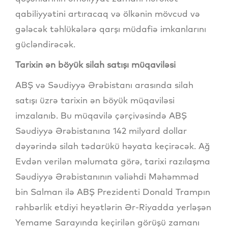
qabiliyyətini artıracaq və ölkənin mövcud və
gələcək təhlükələrə qarşı müdafiə imkanlarını
gücləndirəcək.
Tarixin ən böyük silah satışı müqaviləsi
ABŞ və Səudiyyə Ərəbistanı arasında silah
satışı üzrə tarixin ən böyük müqaviləsi
imzalanıb. Bu müqavilə çərçivəsində ABŞ
Səudiyyə Ərəbistanına 142 milyard dollar
dəyərində silah tədarükü həyata keçirəcək. Ağ
Evdən verilən məlumata görə, tarixi razılaşma
Səudiyyə Ərəbistanının vəliəhdi Məhəmməd
bin Salman ilə ABŞ Prezidenti Donald Trampın
rəhbərlik etdiyi heyətlərin Ər-Riyadda yerləşən
Yemame Sarayında keçirilən görüşü zamanı