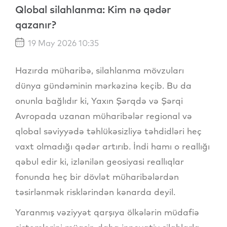
Qlobal silahlanma: Kim nə qədər
qazanır?
19 May 2026 10:35
Hazırda müharibə, silahlanma mövzuları
dünya gündəminin mərkəzinə keçib. Bu da
onunla bağlıdır ki, Yaxın Şərqdə və Şərqi
Avropada uzanan müharibələr regional və
qlobal səviyyədə təhlükəsizliyə təhdidləri heç
vaxt olmadığı qədər artırıb. İndi hamı o reallığı
qəbul edir ki, izlənilən geosiyasi reallıqlar
fonunda heç bir dövlət müharibələrdən
təsirlənmək risklərindən kənarda deyil.
Yaranmış vəziyyət qarşıya ölkələrin müdafiə