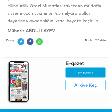
Hündürlük Ərazi Müdafiəsi raketdən müdafiə
sistemi üçün təxminən 4,5 milyard dollar
dəyərində avadanlığın ixracı həyata keçirilib.
Mübariz ABDULLAYEV
Paylaş:
Baxılıb: 520 dəfə
E-qəzet
Son Buraxılış
Arxivə Keç