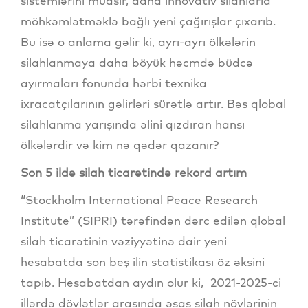
sistemlərini müasir, daha innovativ silahlarla
möhkəmlətməklə bağlı yeni çağırışlar çıxarıb.
Bu isə o anlama gəlir ki, ayrı-ayrı ölkələrin
silahlanmaya daha böyük həcmdə büdcə
ayırmaları fonunda hərbi texnika
ixracatçılarının gəlirləri sürətlə artır. Bəs qlobal
silahlanma yarışında əlini qızdıran hansı
ölkələrdir və kim nə qədər qazanır?
Son 5 ildə silah ticarətində rekord artım
“Stockholm International Peace Research
Institute” (SIPRI) tərəfindən dərc edilən qlobal
silah ticarətinin vəziyyətinə dair yeni
hesabatda son beş ilin statistikası öz əksini
tapıb. Hesabatdan aydın olur ki, 2021-2025-ci
illərdə dövlətlər arasında əsas silah növlərinin