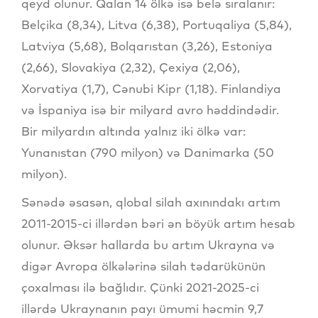
qeyd olunur. Qalan 14 ölkə isə belə sıralanır:
Belçika (8,34), Litva (6,38), Portuqaliya (5,84),
Latviya (5,68), Bolqarıstan (3,26), Estoniya
(2,66), Slovakiya (2,32), Çexiya (2,06),
Xorvatiya (1,7), Cənubi Kipr (1,18). Finlandiya
və İspaniya isə bir milyard avro həddindədir.
Bir milyardın altında yalnız iki ölkə var:
Yunanıstan (790 milyon) və Danimarka (50
milyon).
Sənədə əsasən, qlobal silah axınındakı artım
2011-2015-ci illərdən bəri ən böyük artım hesab
olunur. Əksər hallarda bu artım Ukrayna və
digər Avropa ölkələrinə silah tədarükünün
çoxalması ilə bağlıdır. Çünki 2021-2025-ci
illərdə Ukraynanın payı ümumi həcmin 9,7