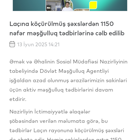
Laçına köçürülmüş şəxslərdən 1150
nəfər məşğulluq tədbirlərinə cəlb edilib
13 İyun 2025 14:21
Əmək və Əhalinin Sosial Müdafiəsi Nazirliyinin
tabeliyində Dövlət Məşğulluq Agentliyi
işğaldan azad olunmuş ərazilərimizin sakinləri
üçün aktiv məşğulluq tədbirlərini davam
etdirir.
Nazirliyin İctimaiyyətlə əlaqələr
şöbəsindən verilən məlumata görə, bu
tədbirlər Laçın rayonuna köçürülmüş şəxsləri
də əhatə edir. Həmin sakinlərdən artıq 1150