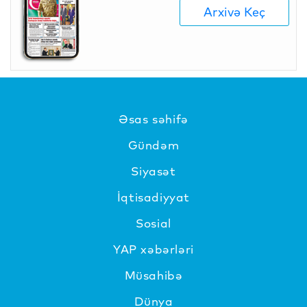
Arxivə Keç
Əsas səhifə
Gündəm
Siyasət
İqtisadiyyat
Sosial
YAP xəbərləri
Müsahibə
Dünya