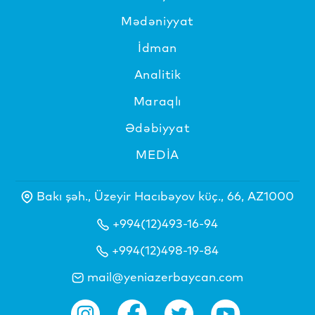
Mədəniyyat
İdman
Analitik
Maraqlı
Ədəbiyyat
MEDİA
Bakı şəh., Üzeyir Hacıbəyov küç., 66, AZ1000
+994(12)493-16-94
+994(12)498-19-84
mail@yeniazerbaycan.com