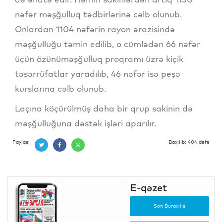
nəfər məşğulluq tədbirlərinə cəlb olunub.
Onlardan 1104 nəfərin rayon ərazisində
məşğulluğu təmin edilib, o cümlədən 66 nəfər
üçün özünüməşğulluq proqramı üzrə kiçik
təsərrüfatlar yaradılıb, 46 nəfər isə peşə
kurslarına cəlb olunub.
Laçına köçürülmüş daha bir qrup sakinin də
məşğulluğuna dəstək işləri aparılır.
Paylaş:
Baxılıb: 404 dəfə
E-qəzet
Son Buraxılış