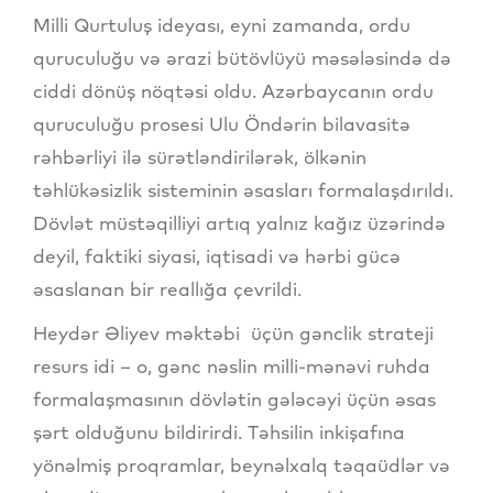
Milli Qurtuluş ideyası, eyni zamanda, ordu
quruculuğu və ərazi bütövlüyü məsələsində də
ciddi dönüş nöqtəsi oldu. Azərbaycanın ordu
quruculuğu prosesi Ulu Öndərin bilavasitə
rəhbərliyi ilə sürətləndirilərək, ölkənin
təhlükəsizlik sisteminin əsasları formalaşdırıldı.
Dövlət müstəqilliyi artıq yalnız kağız üzərində
deyil, faktiki siyasi, iqtisadi və hərbi gücə
əsaslanan bir reallığa çevrildi.
Heydər Əliyev məktəbi üçün gənclik strateji
resurs idi – o, gənc nəslin milli-mənəvi ruhda
formalaşmasının dövlətin gələcəyi üçün əsas
şərt olduğunu bildirirdi. Təhsilin inkişafına
yönəlmiş proqramlar, beynəlxalq təqaüdlər və