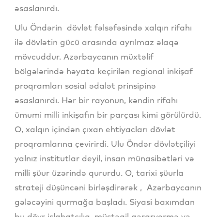
əsaslanırdı.
Ulu Öndərin dövlət fəlsəfəsində xalqın rifahı
ilə dövlətin gücü arasında ayrılmaz əlaqə
mövcuddur. Azərbaycanın müxtəlif
bölgələrində həyata keçirilən regional inkişaf
proqramları sosial ədalət prinsipinə
əsaslanırdı. Hər bir rayonun, kəndin rifahı
ümumi milli inkişafın bir parçası kimi görülürdü.
O, xalqın içindən çıxan ehtiyacları dövlət
proqramlarına çevirirdi. Ulu Öndər dövlətçiliyi
yalnız institutlar deyil, insan münasibətləri və
milli şüur üzərində qururdu. O, tarixi şüurla
strateji düşüncəni birləşdirərək , Azərbaycanın
gələcəyini qurmağa başladı. Siyasi baxımdan
bu dövr islahatçılıq, müstəqil qərarvermə və