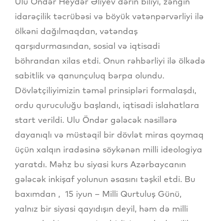
Ulu Öndər Heydər Əliyev dərin biliyi, zəngin
idarəçilik təcrübəsi və böyük vətənpərvərliyi ilə
ölkəni dağılmaqdan, vətəndaş
qarşıdurmasından, sosial və iqtisadi
böhrandan xilas etdi. Onun rəhbərliyi ilə ölkədə
sabitlik və qanunçuluq bərpa olundu.
Dövlətçiliyimizin təməl prinsipləri formalaşdı,
ordu quruculuğu başlandı, iqtisadi islahatlara
start verildi. Ulu Öndər gələcək nəsillərə
dayanıqlı və müstəqil bir dövlət miras qoymaq
üçün xalqın iradəsinə söykənən milli ideologiya
yaratdı. Məhz bu siyasi kurs Azərbaycanın
gələcək inkişaf yolunun əsasını təşkil etdi. Bu
baxımdan , 15 iyun – Milli Qurtuluş Günü,
yalnız bir siyasi qayıdışın deyil, həm də milli