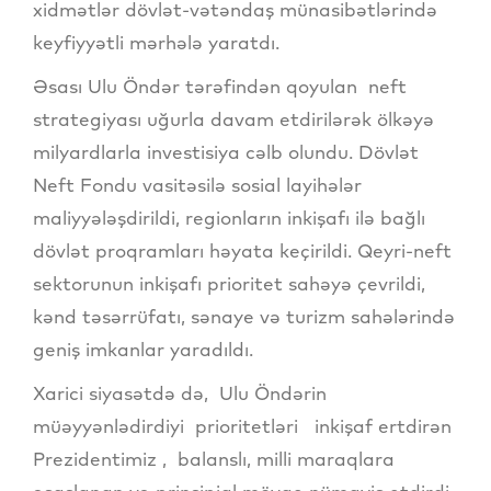
xidmətlər dövlət-vətəndaş münasibətlərində
keyfiyyətli mərhələ yaratdı.
Əsası Ulu Öndər tərəfindən qoyulan neft
strategiyası uğurla davam etdirilərək ölkəyə
milyardlarla investisiya cəlb olundu. Dövlət
Neft Fondu vasitəsilə sosial layihələr
maliyyələşdirildi, regionların inkişafı ilə bağlı
dövlət proqramları həyata keçirildi. Qeyri-neft
sektorunun inkişafı prioritet sahəyə çevrildi,
kənd təsərrüfatı, sənaye və turizm sahələrində
geniş imkanlar yaradıldı.
Xarici siyasətdə də, Ulu Öndərin
müəyyənlədirdiyi prioritetləri inkişaf ertdirən
Prezidentimiz , balanslı, milli maraqlara