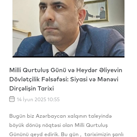
Milli Qurtuluş Günü və Heydər Əliyevin
Dövlətçilik Fəlsəfəsi: Siyasi və Mənəvi
Dirçəlişin Tarixi
14 İyun 2025 10:55
Bugün biz Azərbaycan xalqının taleyində
böyük dönüş nöqtəsi olan Milli Qurtuluş
Gününü qeyd edirik. Bu gün , tariximizin şanlı