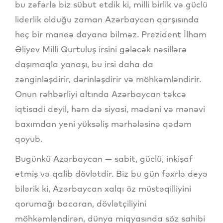
bu zəfərlə biz sübut etdik ki, milli birlik və güclü
liderlik olduğu zaman Azərbaycan qarşısında
heç bir maneə dayana bilməz. Prezident İlham
Əliyev Milli Qurtuluş irsini gələcək nəsillərə
daşımaqla yanaşı, bu irsi daha da
zənginləşdirir, dərinləşdirir və möhkəmləndirir.
Onun rəhbərliyi altında Azərbaycan təkcə
iqtisadi deyil, həm də siyasi, mədəni və mənəvi
baxımdan yeni yüksəliş mərhələsinə qədəm
qoyub.
Bugünkü Azərbaycan — sabit, güclü, inkişaf
etmiş və qalib dövlətdir. Biz bu gün fəxrlə deyə
bilərik ki, Azərbaycan xalqı öz müstəqilliyini
qorumağı bacaran, dövlətçiliyini
möhkəmləndirən, dünya miqyasında söz sahibi