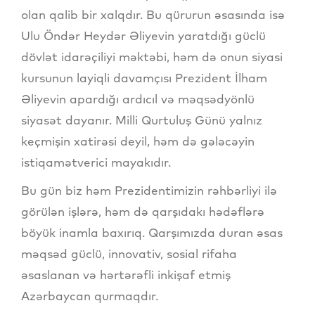
olan qalib bir xalqdır. Bu qürurun əsasında isə
Ulu Öndər Heydər Əliyevin yaratdığı güclü
dövlət idarəçiliyi məktəbi, həm də onun siyasi
kursunun layiqli davamçısı Prezident İlham
Əliyevin apardığı ardıcıl və məqsədyönlü
siyasət dayanır. Milli Qurtuluş Günü yalnız
keçmişin xatirəsi deyil, həm də gələcəyin
istiqamətverici mayakıdır.
Bu gün biz həm Prezidentimizin rəhbərliyi ilə
görülən işlərə, həm də qarşıdakı hədəflərə
böyük inamla baxırıq. Qarşımızda duran əsas
məqsəd güclü, innovativ, sosial rifaha
əsaslanan və hərtərəfli inkişaf etmiş
Azərbaycan qurmaqdır.