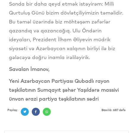
Sonda bir daha qeyd etmək istəyirəm: Milli
Qurtuluş Günü bizim dövlətçiliyimizin təməlidir.
Bu təməl üzərində biz möhtəşəm zəfərlər
qazandıq və qazancağıq. Ulu Öndərin
ideyaları, Prezident İlham Əliyevin müdrik
siyasəti və Azərbaycan xalqının birliyi ilə biz
gələcəyə doğru inamla irəliləyirik.
Savalan İmanov,
Yeni Azərbaycan Partiyası Qubadlı rayon
təşkilatının Sumqayıt şəhər Yaşıldərə massivi
ünvan ərazi partiya təşkilatının sədri
Paylaş:
Baxılıb: 687 dəfə