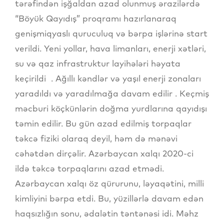
tərəfindən işğaldan azad olunmuş ərazilərdə
“Böyük Qayıdış” proqramı hazırlanaraq
genişmiqyaslı quruculuq və bərpa işlərinə start
verildi. Yeni yollar, hava limanları, enerji xətləri,
su və qaz infrastruktur layihələri həyata
keçirildi . Ağıllı kəndlər və yaşıl enerji zonaları
yaradıldı və yaradılmağa davam edilir . Keçmiş
məcburi köçkünlərin doğma yurdlarına qayıdışı
təmin edilir. Bu gün azad edilmiş torpaqlar
təkcə fiziki olaraq deyil, həm də mənəvi
cəhətdən dirçəlir. Azərbaycan xalqı 2020-ci
ildə təkcə torpaqlarını azad etmədi.
Azərbaycan xalqı öz qürurunu, ləyaqətini, milli
kimliyini bərpa etdi. Bu, yüzillərlə davam edən
haqsızlığın sonu, ədalətin təntənəsi idi. Məhz