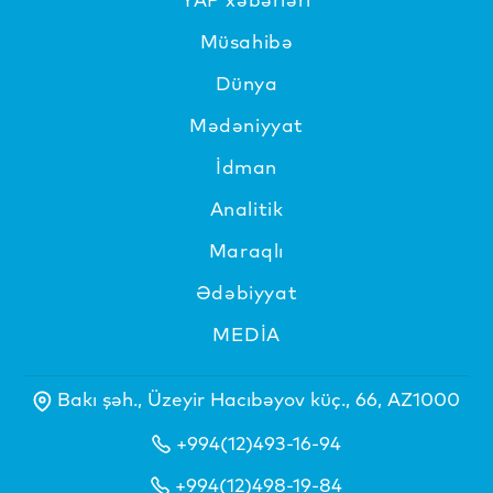
Müsahibə
Dünya
Mədəniyyat
İdman
Analitik
Maraqlı
Ədəbiyyat
MEDİA
Bakı şəh., Üzeyir Hacıbəyov küç., 66, AZ1000
+994(12)493-16-94
+994(12)498-19-84