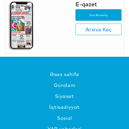
E-qəzet
Son Buraxılış
Arxivə Keç
Əsas səhifə
Gündəm
Siyasət
İqtisadiyyat
Sosial
YAP xəbərləri