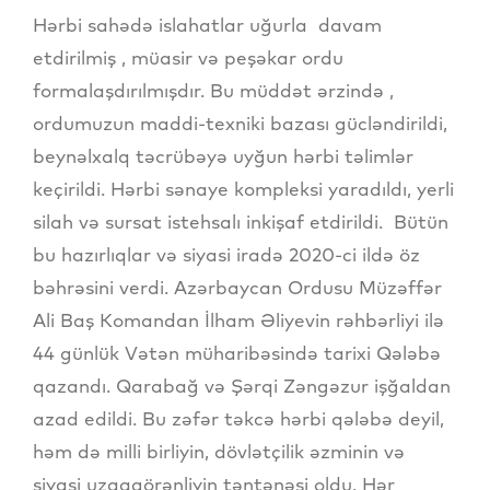
Hərbi sahədə islahatlar uğurla davam
etdirilmiş , müasir və peşəkar ordu
formalaşdırılmışdır. Bu müddət ərzində ,
ordumuzun maddi-texniki bazası gücləndirildi,
beynəlxalq təcrübəyə uyğun hərbi təlimlər
keçirildi. Hərbi sənaye kompleksi yaradıldı, yerli
silah və sursat istehsalı inkişaf etdirildi. Bütün
bu hazırlıqlar və siyasi iradə 2020-ci ildə öz
bəhrəsini verdi. Azərbaycan Ordusu Müzəffər
Ali Baş Komandan İlham Əliyevin rəhbərliyi ilə
44 günlük Vətən müharibəsində tarixi Qələbə
qazandı. Qarabağ və Şərqi Zəngəzur işğaldan
azad edildi. Bu zəfər təkcə hərbi qələbə deyil,
həm də milli birliyin, dövlətçilik əzminin və
siyasi uzaqgörənliyin təntənəsi oldu. Hər