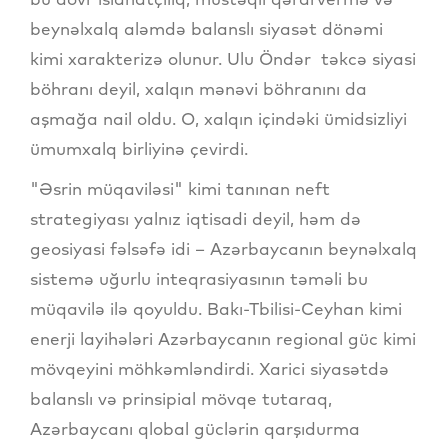
beynəlxalq aləmdə balanslı siyasət dönəmi
kimi xarakterizə olunur. Ulu Öndər təkcə siyasi
böhranı deyil, xalqın mənəvi böhranını da
aşmağa nail oldu. O, xalqın içindəki ümidsizliyi
ümumxalq birliyinə çevirdi.
"Əsrin müqaviləsi" kimi tanınan neft
strategiyası yalnız iqtisadi deyil, həm də
geosiyasi fəlsəfə idi – Azərbaycanın beynəlxalq
sistemə uğurlu inteqrasiyasının təməli bu
müqavilə ilə qoyuldu. Bakı-Tbilisi-Ceyhan kimi
enerji layihələri Azərbaycanın regional güc kimi
mövqeyini möhkəmləndirdi. Xarici siyasətdə
balanslı və prinsipial mövqe tutaraq,
Azərbaycanı qlobal güclərin qarşıdurma