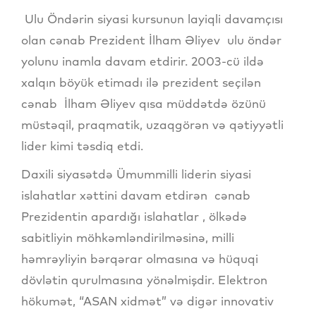
Ulu Öndərin siyasi kursunun layiqli davamçısı
olan cənab Prezident İlham Əliyev ulu öndər
yolunu inamla davam etdirir. 2003-cü ildə
xalqın böyük etimadı ilə prezident seçilən
cənab İlham Əliyev qısa müddətdə özünü
müstəqil, praqmatik, uzaqgörən və qətiyyətli
lider kimi təsdiq etdi.
Daxili siyasətdə Ümummilli liderin siyasi
islahatlar xəttini davam etdirən cənab
Prezidentin apardığı islahatlar , ölkədə
sabitliyin möhkəmləndirilməsinə, milli
həmrəyliyin bərqərar olmasına və hüquqi
dövlətin qurulmasına yönəlmişdir. Elektron
hökumət, “ASAN xidmət” və digər innovativ