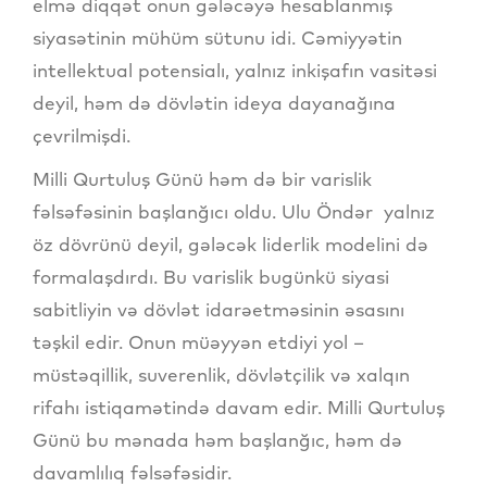
elmə diqqət onun gələcəyə hesablanmış
siyasətinin mühüm sütunu idi. Cəmiyyətin
intellektual potensialı, yalnız inkişafın vasitəsi
deyil, həm də dövlətin ideya dayanağına
çevrilmişdi.
Milli Qurtuluş Günü həm də bir varislik
fəlsəfəsinin başlanğıcı oldu. Ulu Öndər yalnız
öz dövrünü deyil, gələcək liderlik modelini də
formalaşdırdı. Bu varislik bugünkü siyasi
sabitliyin və dövlət idarəetməsinin əsasını
təşkil edir. Onun müəyyən etdiyi yol –
müstəqillik, suverenlik, dövlətçilik və xalqın
rifahı istiqamətində davam edir. Milli Qurtuluş
Günü bu mənada həm başlanğıc, həm də
davamlılıq fəlsəfəsidir.