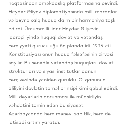
nöqtəsindən əməkdaşlıq platformasına çevirdi.
Heydər Əliyev diplomatiyasında milli maraqlar
və beynəlxalq hüquq daim bir harmoniya təşkil
edirdi. Ümummilli lider Heydər Əliyevin
idarəçiliyində hüquqi dövlət və vətəndaş
cəmiyyəti quruculuğu ön planda idi. 1995-ci il
Konstitusiyası onun hüquq fəlsəfəsinin zirvəsi
sayılır. Bu sənədlə vətəndaş hüquqları, dövlət
strukturları və siyasi institutlar qanun
çərçivəsində yenidən quruldu. O, qanunun
aliliyini dövlətin təməl prinsipi kimi qəbul edirdi.
Milli dəyərlərin qorunması ilə müasirliyin
vəhdətini təmin edən bu siyasət,
Azərbaycanda həm mənəvi sabitlik, həm də
iqtisadi artım yaratdı.