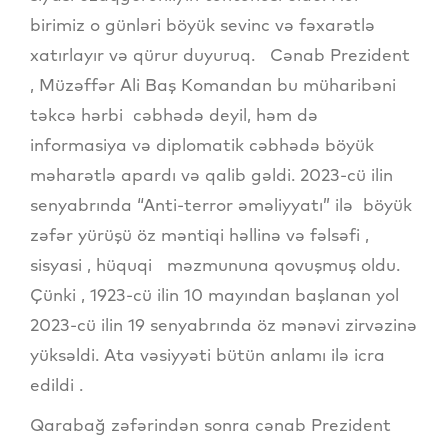
birimiz o günləri böyük sevinc və fəxarətlə
xatırlayır və qürur duyuruq. Cənab Prezident
, Müzəffər Ali Baş Komandan bu müharibəni
təkcə hərbi cəbhədə deyil, həm də
informasiya və diplomatik cəbhədə böyük
məharətlə apardı və qalib gəldi. 2023-cü ilin
senyabrında “Anti-terror əməliyyatı” ilə böyük
zəfər yürüşü öz məntiqi həllinə və fəlsəfi ,
sisyasi , hüquqi məzmununa qovuşmuş oldu.
Çünki , 1923-cü ilin 10 mayından başlanan yol
2023-cü ilin 19 senyabrında öz mənəvi zirvəzinə
yüksəldi. Ata vəsiyyəti bütün anlamı ilə icra
edildi .
Qarabağ zəfərindən sonra cənab Prezident