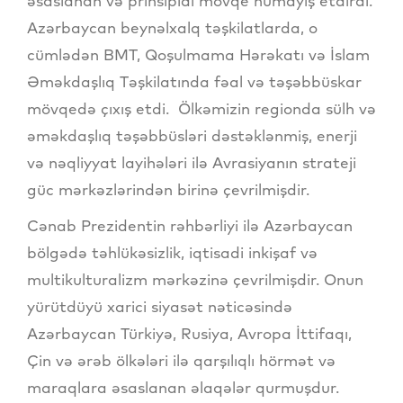
əsaslanan və prinsipial mövqe nümayiş etdirdi.
Azərbaycan beynəlxalq təşkilatlarda, o
cümlədən BMT, Qoşulmama Hərəkatı və İslam
Əməkdaşlıq Təşkilatında fəal və təşəbbüskar
mövqedə çıxış etdi. Ölkəmizin regionda sülh və
əməkdaşlıq təşəbbüsləri dəstəklənmiş, enerji
və nəqliyyat layihələri ilə Avrasiyanın strateji
güc mərkəzlərindən birinə çevrilmişdir.
Cənab Prezidentin rəhbərliyi ilə Azərbaycan
bölgədə təhlükəsizlik, iqtisadi inkişaf və
multikulturalizm mərkəzinə çevrilmişdir. Onun
yürütdüyü xarici siyasət nəticəsində
Azərbaycan Türkiyə, Rusiya, Avropa İttifaqı,
Çin və ərəb ölkələri ilə qarşılıqlı hörmət və
maraqlara əsaslanan əlaqələr qurmuşdur.