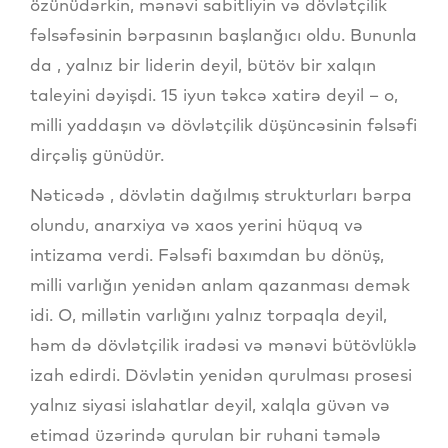
özünüdərkin, mənəvi sabitliyin və dövlətçilik
fəlsəfəsinin bərpasının başlanğıcı oldu. Bununla
da , yalnız bir liderin deyil, bütöv bir xalqın
taleyini dəyişdi. 15 iyun təkcə xatirə deyil – o,
milli yaddaşın və dövlətçilik düşüncəsinin fəlsəfi
dirçəliş günüdür.
Nəticədə , dövlətin dağılmış strukturları bərpa
olundu, anarxiya və xaos yerini hüquq və
intizama verdi. Fəlsəfi baxımdan bu dönüş,
milli varlığın yenidən anlam qazanması demək
idi. O, millətin varlığını yalnız torpaqla deyil,
həm də dövlətçilik iradəsi və mənəvi bütövlüklə
izah edirdi. Dövlətin yenidən qurulması prosesi
yalnız siyasi islahatlar deyil, xalqla güvən və
etimad üzərində qurulan bir ruhani təmələ