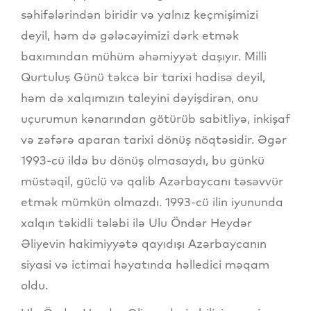
səhifələrindən biridir və yalnız keçmişimizi
deyil, həm də gələcəyimizi dərk etmək
baxımından mühüm əhəmiyyət daşıyır. Milli
Qurtuluş Günü təkcə bir tarixi hadisə deyil,
həm də xalqımızın taleyini dəyişdirən, onu
uçurumun kənarından götürüb sabitliyə, inkişaf
və zəfərə aparan tarixi dönüş nöqtəsidir. Əgər
1993-cü ildə bu dönüş olmasaydı, bu günkü
müstəqil, güclü və qalib Azərbaycanı təsəvvür
etmək mümkün olmazdı. 1993-cü ilin iyununda
xalqın təkidli tələbi ilə Ulu Öndər Heydər
Əliyevin hakimiyyətə qayıdışı Azərbaycanın
siyasi və ictimai həyatında həlledici məqam
oldu.