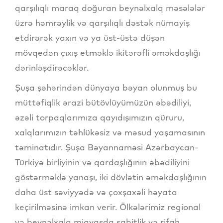
qarşılıqlı maraq doğuran beynəlxalq məsələlər
üzrə həmrəylik və qarşılıqlı dəstək nümayiş
etdirərək yaxın və ya üst-üstə düşən
mövqedən çıxış etməklə ikitərəfli əməkdaşlığı
dərinləşdirəcəklər.
Şuşa şəhərindən dünyaya bəyan olunmuş bu
müttəfiqlik ərazi bütövlüyümüzün əbədiliyi,
əzəli torpaqlarımıza qayıdışımızın qüruru,
xalqlarımızın təhlükəsiz və məsud yaşamasının
təminatıdır. Şuşa Bəyannaməsi Azərbaycan-
Türkiyə birliyinin və qardaşlığının əbədiliyini
göstərməklə yanaşı, iki dövlətin əməkdaşlığının
daha üst səviyyədə və çoxşaxəli həyata
keçirilməsinə imkan verir. Ölkələrimiz regional
və beynəlxalq miqyasda sabitlik və rifah