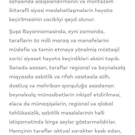
sahəsində əlaqələndirmənin və müntəzəm
ikitərəfli siyasi məsləhətləşmələrin həyata
keçirilməsinin vacibliyi qeyd olunur.
Şuşa Bəyannaməsində, eyni zamanda,
tərəflərin öz milli maraq və mənafelərini
müdafiə və təmin etməyə yönəlmiş müstəqil
xarici siyasət həyata keçirdikləri əksini tapıb.
Sənədə əsasən, tərəflər regional və beynəlxalq
miqyasda sabitlik və rifah vasitəsilə sülh,
dostluq və mehriban qonşuluğa əsaslanan
beynəlxalq münasibətlərin inkişaf etdirilməsi,
eləcə də münaqişələrin, regional və qlobal
təhlükəsizlik, sabitlik məsələlərinin həlli
istiqamətində birgə səylər göstərməlidirlər.
Həmçinin tərəflər aktual xarakter kəsb edən,