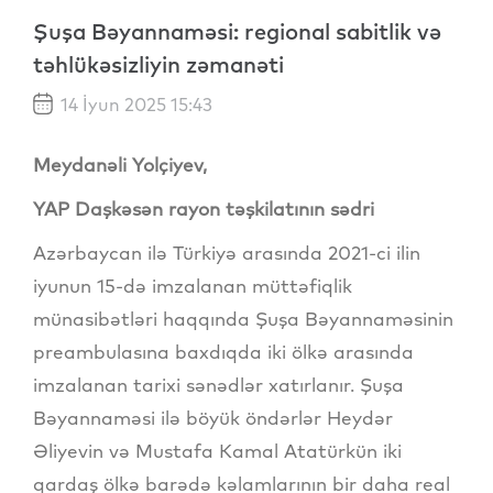
Şuşa Bəyannaməsi: regional sabitlik və
təhlükəsizliyin zəmanəti
14 İyun 2025 15:43
Meydanəli Yolçiyev,
​YAP Daşkəsən rayon təşkilatının sədri
Azərbaycan ilə Türkiyə arasında 2021-ci ilin
iyunun 15-də imzalanan müttəfiqlik
münasibətləri haqqında Şuşa Bəyannaməsinin
preambulasına baxdıqda iki ölkə arasında
imzalanan tarixi sənədlər xatırlanır. Şuşa
Bəyannaməsi ilə böyük öndərlər Heydər
Əliyevin və Mustafa Kamal Atatürkün iki
qardaş ölkə barədə kəlamlarının bir daha real