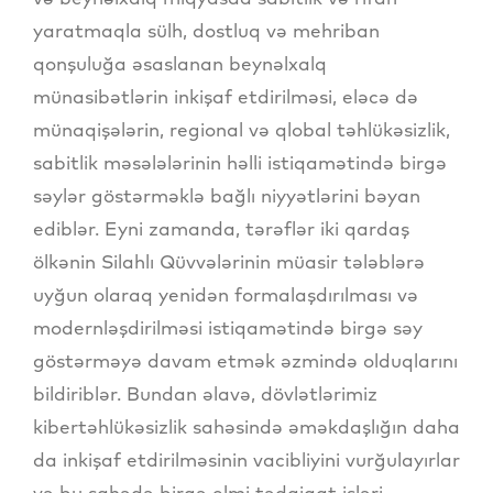
yaratmaqla sülh, dostluq və mehriban
qonşuluğa əsaslanan beynəlxalq
münasibətlərin inkişaf etdirilməsi, eləcə də
münaqişələrin, regional və qlobal təhlükəsizlik,
sabitlik məsələlərinin həlli istiqamətində birgə
səylər göstərməklə bağlı niyyətlərini bəyan
ediblər. Eyni zamanda, tərəflər iki qardaş
ölkənin Silahlı Qüvvələrinin müasir tələblərə
uyğun olaraq yenidən formalaşdırılması və
modernləşdirilməsi istiqamətində birgə səy
göstərməyə davam etmək əzmində olduqlarını
bildiriblər. Bundan əlavə, dövlətlərimiz
kibertəhlükəsizlik sahəsində əməkdaşlığın daha
da inkişaf etdirilməsinin vacibliyini vurğulayırlar
və bu sahədə birgə elmi tədqiqat işləri,