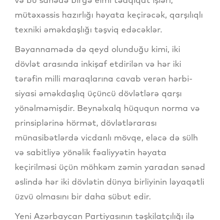
mütəxəssis hazırlığı həyata keçirəcək, qarşılıqlı
texniki əməkdaşlığı təşviq edəcəklər.
Bəyannamədə də qeyd olunduğu kimi, iki
dövlət arasında inkişaf etdirilən və hər iki
tərəfin milli maraqlarına cavab verən hərbi-
siyasi əməkdaşlıq üçüncü dövlətlərə qarşı
yönəlməmişdir. Beynəlxalq hüququn norma və
prinsiplərinə hörmət, dövlətlərarası
münasibətlərdə vicdanlı mövqe, eləcə də sülh
və sabitliyə yönəlik fəaliyyətin həyata
keçirilməsi üçün möhkəm zəmin yaradan sənəd
əslində hər iki dövlətin dünya birliyinin ləyaqətli
üzvü olmasını bir daha sübut edir.
Yeni Azərbaycan Partiyasının təşkilatçılığı ilə