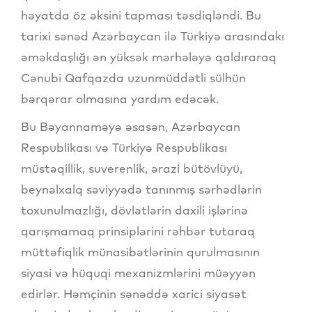
həyatda öz əksini tapması təsdiqləndi. Bu
tarixi sənəd Azərbaycan ilə Türkiyə arasındakı
əməkdaşlığı ən yüksək mərhələyə qaldıraraq
Cənubi Qafqazda uzunmüddətli sülhün
bərqərar olmasına yardım edəcək.
Bu Bəyannaməyə əsasən, Azərbaycan
Respublikası və Türkiyə Respublikası
müstəqillik, suverenlik, ərazi bütövlüyü,
beynəlxalq səviyyədə tanınmış sərhədlərin
toxunulmazlığı, dövlətlərin daxili işlərinə
qarışmamaq prinsiplərini rəhbər tutaraq
müttəfiqlik münasibətlərinin qurulmasının
siyasi və hüquqi mexanizmlərini müəyyən
edirlər. Həmçinin sənəddə xarici siyasət