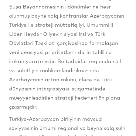
Şuşa Bəyannaməsinin ildönümlərinə həsr
olunmuş beynəlxalq konfranslar Azərbaycanın
Türkiyə ilə strateji müttəfiqliyi, Ümummilli
Lider Heydər Əliyevin siyasi irsi və Türk
Dövlətləri Təşkilatı çərçivəsində formalaşan
yeni geosiyasi prioritetlərin dərin təhlilinə
imkan yaratmışdır. Bu tədbirlər regionda sülh
və sabitliyin möhkəmləndirilməsində
Azərbaycanın artan rolunu, eləcə də Türk
dünyasının inteqrasiyası istiqamətində
müəyyənləşdirilən strateji hədəfləri ön plana
çıxarmışdır.
Türkiyə-Azərbaycan birliyinin mövcud
səviyyəsinin ümumi regional və beynəlxalq sülh