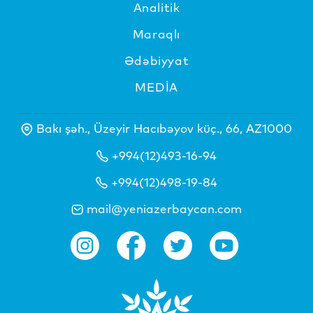
Analitik
Maraqlı
Ədəbiyyat
MEDİA
Bakı şəh., Üzeyir Hacıbəyov küç., 66, AZ1000
+994(12)493-16-94
+994(12)498-19-84
mail@yeniazerbaycan.com