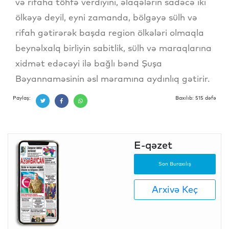
və rifaha töhfə verdiyini, əlaqələrin sadəcə iki
ölkəyə deyil, eyni zamanda, bölgəyə sülh və
rifah gətirərək başda region ölkələri olmaqla
beynəlxalq birliyin sabitlik, sülh və maraqlarına
xidmət edəcəyi ilə bağlı bənd Şuşa
Bəyannaməsinin əsl məramına aydınlıq gətirir.
Paylaş:
Baxılıb: 515 dəfə
E-qəzet
Son Buraxılış
Arxivə Keç