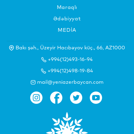
Maraqlı
Ədəbiyyat
MEDİA
Bakı şəh., Üzeyir Hacıbəyov küç., 66, AZ1000
+994(12)493-16-94
+994(12)498-19-84
mail@yeniazerbaycan.com