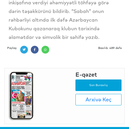
inkişafına verdiyi əhəmiyyətli töhfəyə görə
dərin təşəkkürünü bildirib. “Sabah” onun
rəhbərliyi altında ilk dəfə Azərbaycan
Kubokunu qazanaraq klubun tarixində
əlamətdar və simvolik bir səhifə yazıb.
Paylaş:
Baxılıb: 489 dəfə
E-qəzet
Son Buraxılış
Arxivə Keç