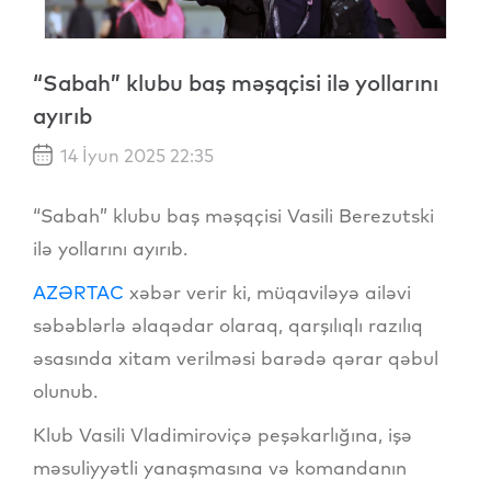
“Sabah” klubu baş məşqçisi ilə yollarını
ayırıb
14 İyun 2025 22:35
“Sabah” klubu baş məşqçisi Vasili Berezutski
ilə yollarını ayırıb.
AZƏRTAC
xəbər verir ki, müqaviləyə ailəvi
səbəblərlə əlaqədar olaraq, qarşılıqlı razılıq
əsasında xitam verilməsi barədə qərar qəbul
olunub.
Klub Vasili Vladimiroviçə peşəkarlığına, işə
məsuliyyətli yanaşmasına və komandanın