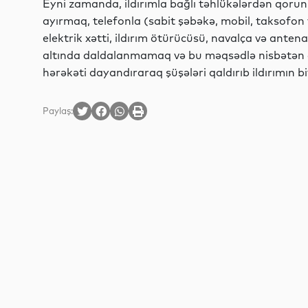
Eyni zamanda, ildırımla bağlı təhlükələrdən qoru
ayırmaq, telefonla (sabit şəbəkə, mobil, taksofo
elektrik xətti, ildırım ötürücüsü, navalça və ant
altında daldalanmamaq və bu məqsədlə nisbətən 
hərəkəti dayandıraraq şüşələri qaldırıb ildırımın b
Paylaş: