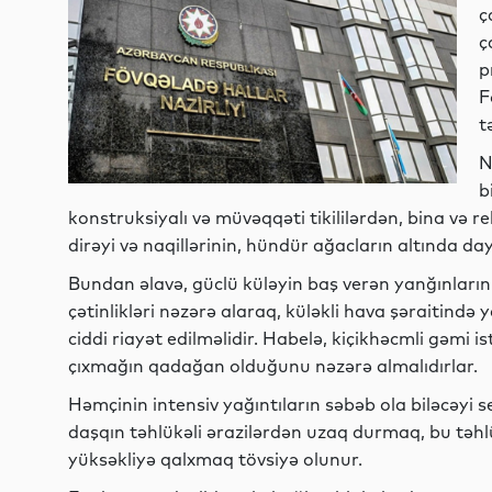
ç
ç
p
F
t
N
b
konstruksiyalı və müvəqqəti tikililərdən, bina və 
dirəyi və naqillərinin, hündür ağacların altında 
Bundan əlavə, güclü küləyin baş verən yanğınların
çətinlikləri nəzərə alaraq, küləkli hava şəraitində 
ciddi riayət edilməlidir. Habelə, kiçikhəcmli gəmi i
çıxmağın qadağan olduğunu nəzərə almalıdırlar.
Həmçinin intensiv yağıntıların səbəb ola biləcəyi
daşqın təhlükəli ərazilərdən uzaq durmaq, bu təhlü
yüksəkliyə qalxmaq tövsiyə olunur.