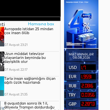
nti
Hamısına bax
Avropada istidən 25 mindən
çox insan ölüb
07 Avqust 23:21
Uzun müddət televizor
MƏZƏNNƏLƏR
izləyənlərin beynində bu
08.08.2026
dəyişiklik olur
1.7
07 Avqust 22:17
1.9591
Tərlə insan sağlamlığını ölçən
ağıllı üzük hazırlandı
2.0816
07 Avqust 21:35
0.0356
8 avqustdan sonra ilk 1 il,
2.2873
Əliyevlə Trampın doldurduğu