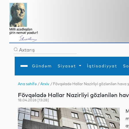
Gündəm
Siyasət
İqtisadiyyat
So
Ana səhifə
/
Arxiv
/ Fövqəladə Hallar Nazirliyi gözlənilən hava şər
Ana səhifə
Ədəbiyyat
Siyasət
Sosial
Dün
Fövqəladə Hallar Nazirliyi gözlənilən hava 
Gündəm
MEDİA
Xarici siyasət
Turizm
İqtisadiyyat
Daxili siyasət
Elm
18.04.2026 [13:28]
YAP
Din
Analitika
Hadisə
M
Mədəniyyət
Diaspor
m
Müsahibə
a