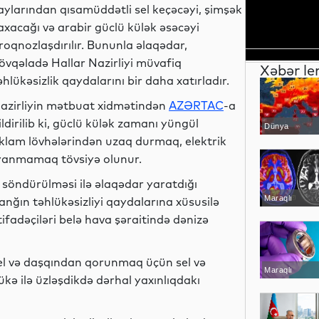
aylarından qısamüddətli sel keçəcəyi, şimşək
axacağı və arabir güclü külək əsəcəyi
roqnozlaşdırılır. Bununla əlaqədar,
övqəladə Hallar Nazirliyi müvafiq
Xəbər le
əhlükəsizlik qaydalarını bir daha xatırladır.
azirliyin mətbuat xidmətindən
AZƏRTAC
-a
ildirilib ki, güclü külək zamanı yüngül
Dünya
reklam lövhələrindən uzaq durmaq, elektrik
dayanmamaq tövsiyə olunur.
 söndürülməsi ilə əlaqədar yaratdığı
Maraqlı
yanğın təhlükəsizliyi qaydalarına xüsusilə
stifadəçiləri belə hava şəraitində dənizə
 sel və daşqından qorunmaq üçün sel və
Maraqlı
kə ilə üzləşdikdə dərhal yaxınlıqdakı