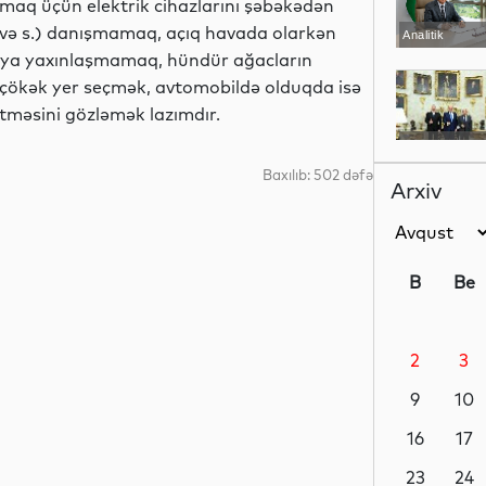
nmaq üçün elektrik cihazlarını şəbəkədən
n və s.) danışmamaq, açıq havada olarkən
Analitik
enaya yaxınlaşmamaq, hündür ağacların
çökək yer seçmək, avtomobildə olduqda isə
itməsini gözləmək lazımdır.
Siyasət
Baxılıb: 502 dəfə
Arxiv
Siyasət
B
Be
2
3
Siyasət
9
10
16
17
Dünya
23
24