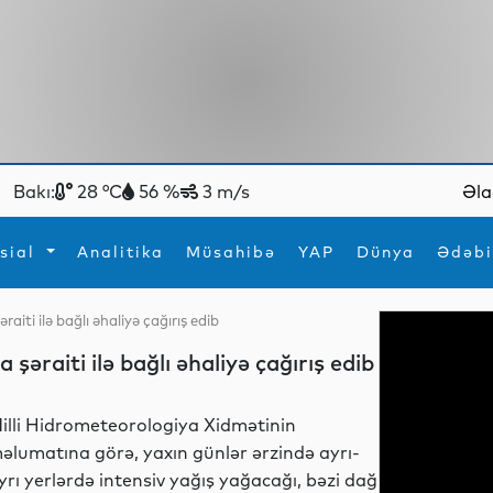
Bakı:
28 °C
56 %
3 m/s
Əla
sial
Analitika
Müsahibə
YAP
Dünya
Ədəbi
aiti ilə bağlı əhaliyə çağırış edib
ya
İdman
Maraqlı
şəraiti ilə bağlı əhaliyə çağırış edib
İdman
Yeni texnologiyalar
illi Hidrometeorologiya Xidmətinin
əlumatına görə, yaxın günlər ərzində ayrı-
yrı yerlərdə intensiv yağış yağacağı, bəzi dağ