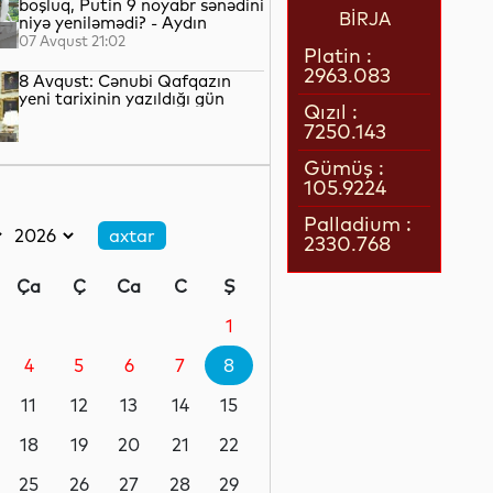
boşluq, Putin 9 noyabr sənədini
BİRJA
niyə yeniləmədi? - Aydın
QULİYEV yazır...
07 Avqust 21:02
Platin :
2963.083
8 Avqust: Cənubi Qafqazın
yeni tarixinin yazıldığı gün
Qızıl :
7250.143
07 Avqust 21:00
Gümüş :
105.9224
Azərbaycan–ABŞ tərəfdaşlığı:
Yeni geosiyasi dövrün əsas
Palladium :
konturları
2330.768
07 Avqust 20:57
Ça
Ç
Ca
C
Ş
1 il öncə İlham Əliyevin Ağ
Evdə dediklərindən sonra
1
Paşinyan niyə üzr istəmişdi?
4
5
6
7
8
07 Avqust 20:41
11
12
13
14
15
ÜST legioner xəstəliyinin
yayılmasının səbəbini açıqlayıb
18
19
20
21
22
25
26
27
28
29
07 Avqust 20:17