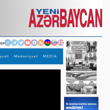
qə
AZ
RU
EN
yyat
Mədəniyyət
MEDİA
×