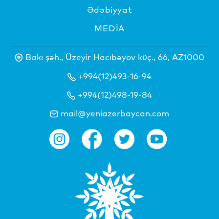
Ədəbiyyat
MEDİA
Bakı şəh., Üzeyir Hacıbəyov küç., 66, AZ1000
+994(12)493-16-94
+994(12)498-19-84
mail@yeniazerbaycan.com