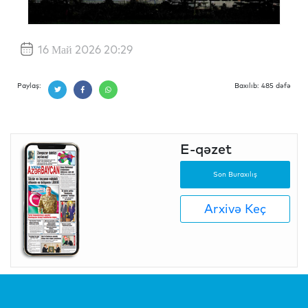
16 Май 2026 20:29
Paylaş:
Baxılıb: 485 dəfə
E-qəzet
Son Buraxılış
Arxivə Keç