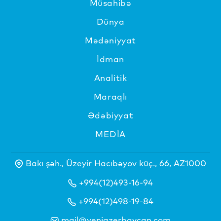
Müsahibə
Dünya
Mədəniyyat
İdman
Analitik
Maraqlı
Ədəbiyyat
MEDİA
Bakı şəh., Üzeyir Hacıbəyov küç., 66, AZ1000
+994(12)493-16-94
+994(12)498-19-84
mail@yeniazerbaycan.com