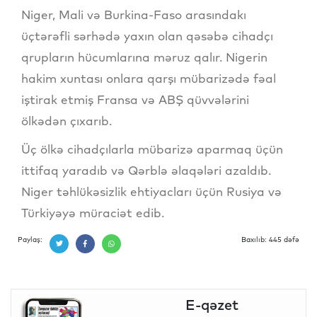
Niger, Mali və Burkina-Faso arasındakı
üçtərəfli sərhədə yaxın olan qəsəbə cihadçı
qrupların hücumlarına məruz qalır. Nigerin
hakim xuntası onlara qarşı mübarizədə fəal
iştirak etmiş Fransa və ABŞ qüvvələrini
ölkədən çıxarıb.
Üç ölkə cihadçılarla mübarizə aparmaq üçün
ittifaq yaradıb və Qərblə əlaqələri azaldıb.
Niger təhlükəsizlik ehtiyacları üçün Rusiya və
Türkiyəyə müraciət edib.
Paylaş:
Baxılıb: 445 dəfə
E-qəzet