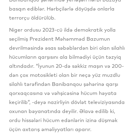
basqın ediblər. Hərbçilərlə döyüşdə onlarla
terrorçu öldürülüb.
Niger ordusu 2023-cü ildə demokratik yolla
seçilmiş Prezident Məhəmməd Bazumun
devrilməsində əsas səbəblərdən biri olan silahlı
hücumların qarşısını ala bilmədiyi üçün təzyiq
altındadır. “İyunun 20-də səkkiz maşın və 200-
dən çox motosikleti olan bir neçə yüz muzdlu
silahlı tərəfindən Banibanqou şəhərinə qarşı
qorxaqcasına və vəhşicəsinə hücum həyata
keçirilib”, -deyə nazirliyin dövlət televiziyasında
oxunan bəyanatında deyilir. Əlavə edilib ki,
ordu hissələri hücum edənlərin izinə düşmək
üçün axtarış əməliyyatları aparır.