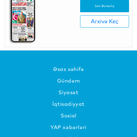
Son Buraxılış
Arxivə Keç
Əsas səhifə
Gündəm
Siyasət
İqtisadiyyat
Sosial
YAP xəbərləri