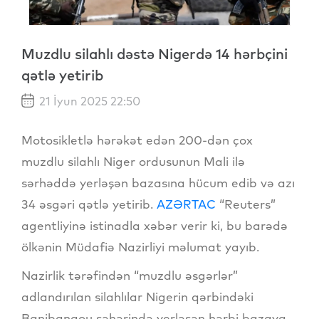
Muzdlu silahlı dəstə Nigerdə 14 hərbçini
qətlə yetirib
21 İyun 2025 22:50
Motosikletlə hərəkət edən 200-dən çox
muzdlu silahlı Niger ordusunun Mali ilə
sərhəddə yerləşən bazasına hücum edib və azı
34 əsgəri qətlə yetirib.
AZƏRTAC
“Reuters”
agentliyinə istinadla xəbər verir ki, bu barədə
ölkənin Müdafiə Nazirliyi məlumat yayıb.
Nazirlik tərəfindən “muzdlu əsgərlər”
adlandırılan silahlılar Nigerin qərbindəki
Banibanqou şəhərində yerləşən hərbi bazaya