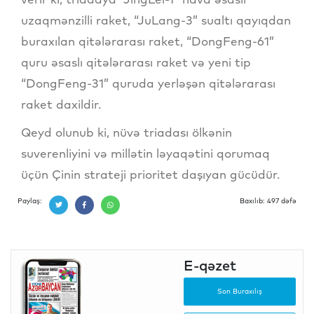
uzaqmənzilli raket, “JuLang-3” sualtı qayıqdan
buraxılan qitələrarası raket, “DongFeng-61”
quru əsaslı qitələrarası raket və yeni tip
“DongFeng-31” quruda yerləşən qitələrarası
raket daxildir.
Qeyd olunub ki, nüvə triadası ölkənin
suverenliyini və millətin ləyaqətini qorumaq
üçün Çinin strateji prioritet daşıyan gücüdür.
Paylaş:
Baxılıb: 497 dəfə
E-qəzet
Son Buraxılış