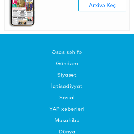
Arxivə Keç
Əsas səhifə
Gündəm
Siyasət
İqtisadiyyat
Sosial
YAP xəbərləri
Müsahibə
Dünya