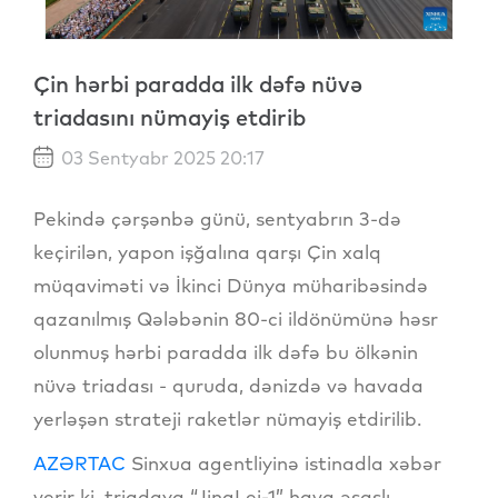
Çin hərbi paradda ilk dəfə nüvə
triadasını nümayiş etdirib
03 Sentyabr 2025 20:17
Pekində çərşənbə günü, sentyabrın 3-də
keçirilən, yapon işğalına qarşı Çin xalq
müqaviməti və İkinci Dünya müharibəsində
qazanılmış Qələbənin 80-ci ildönümünə həsr
olunmuş hərbi paradda ilk dəfə bu ölkənin
nüvə triadası - quruda, dənizdə və havada
yerləşən strateji raketlər nümayiş etdirilib.
AZƏRTAC
Sinxua agentliyinə istinadla xəbər
verir ki, triadaya “JingLei-1” hava əsaslı