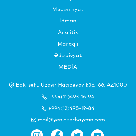
Mədəniyyat
İdman
Analitik
Maraqlı
Ədəbiyyat
MEDİA
Bakı şəh., Üzeyir Hacıbəyov küç., 66, AZ1000
+994(12)493-16-94
+994(12)498-19-84
mail@yeniazerbaycan.com