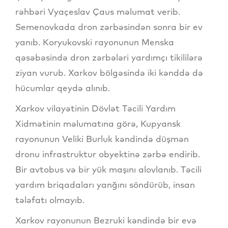
rəhbəri Vyaçeslav Çaus məlumat verib.
Semenovkada dron zərbəsindən sonra bir ev
yanıb. Koryukovski rayonunun Menska
qəsəbəsində dron zərbələri yardımçı tikililərə
ziyan vurub. Xarkov bölgəsində iki kənddə də
hücumlar qeydə alınıb.
Xarkov vilayətinin Dövlət Təcili Yardım
Xidmətinin məlumatına görə, Kupyansk
rayonunun Veliki Burluk kəndində düşmən
dronu infrastruktur obyektinə zərbə endirib.
Bir avtobus və bir yük maşını alovlanıb. Təcili
yardım briqadaları yanğını söndürüb, insan
tələfatı olmayıb.
Xarkov rayonunun Bezruki kəndində bir evə