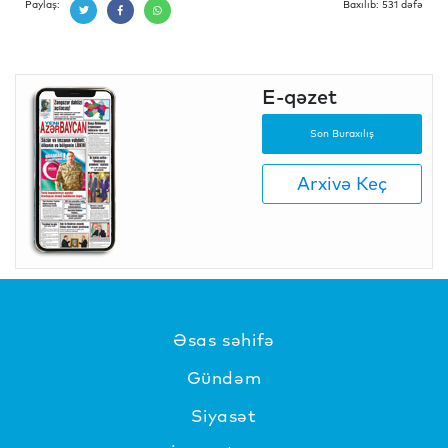
Paylaş:
Baxılıb: 531 dəfə
E-qəzet
Son Buraxılış
Arxivə Keç
Əsas səhifə
Gündəm
Siyasət