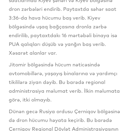
saatlarında Kiyev şəhəri və Kiyev bölgəsinə
dron zərbələri endirib. Paytaxtda səhər saat
3:36-da hava hücumu baş verib. Kiyev
bölgəsində uşaq bağçasına dronla zərbə
endirilib, paytaxtdakı 16 mərtəbəli binaya isə
PUA qalıqları düşüb və yanğın baş verib.
Xəsarət alanlar var.
Jitomir bölgəsində hücum nəticəsində
avtomobillərə, yaşayış binalarına və yardımçı
tikililərə ziyan dəyib. Bu barədə regional
administrasiya məlumat verib. İlkin məlumata
görə, itki olmayıb.
Dünən gecə Rusiya ordusu Çerniqov bölgəsinə
də dron hücumu həyata keçirib. Bu barədə
Çerniqov Regional Dövlət Administrasiyasının