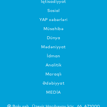
İqtisadiyyat
Sosial
YAP xəbərləri
Müsahibə
Dünya
Mədəniyyat
İdman
Analitik
Maraqlı
Ədəbiyyat
MEDİA
Bakı şəh., Üzeyir Hacıbəyov küç., 66, AZ1000