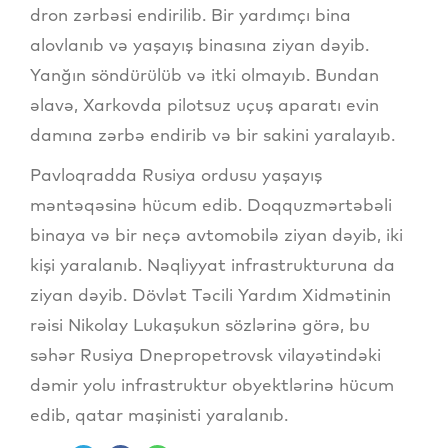
dron zərbəsi endirilib. Bir yardımçı bina
alovlanıb və yaşayış binasına ziyan dəyib.
Yanğın söndürülüb və itki olmayıb. Bundan
əlavə, Xarkovda pilotsuz uçuş aparatı evin
damına zərbə endirib və bir sakini yaralayıb.
Pavloqradda Rusiya ordusu yaşayış
məntəqəsinə hücum edib. Doqquzmərtəbəli
binaya və bir neçə avtomobilə ziyan dəyib, iki
kişi yaralanıb. Nəqliyyat infrastrukturuna da
ziyan dəyib. Dövlət Təcili Yardım Xidmətinin
rəisi Nikolay Lukaşukun sözlərinə görə, bu
səhər Rusiya Dnepropetrovsk vilayətindəki
dəmir yolu infrastruktur obyektlərinə hücum
edib, qatar maşinisti yaralanıb.