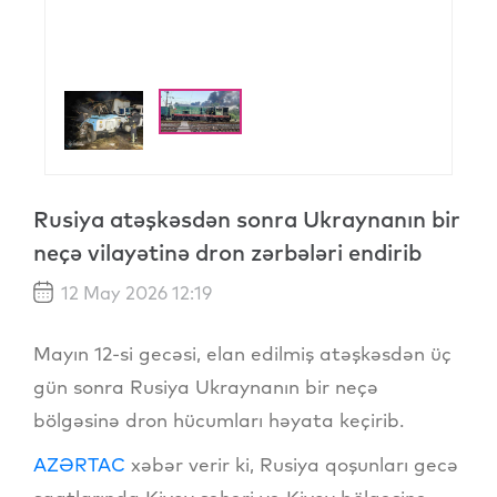
Rusiya atəşkəsdən sonra Ukraynanın bir
neçə vilayətinə dron zərbələri endirib
12 May 2026 12:19
Mayın 12-si gecəsi, elan edilmiş atəşkəsdən üç
gün sonra Rusiya Ukraynanın bir neçə
bölgəsinə dron hücumları həyata keçirib.
AZƏRTAC
xəbər verir ki, Rusiya qoşunları gecə