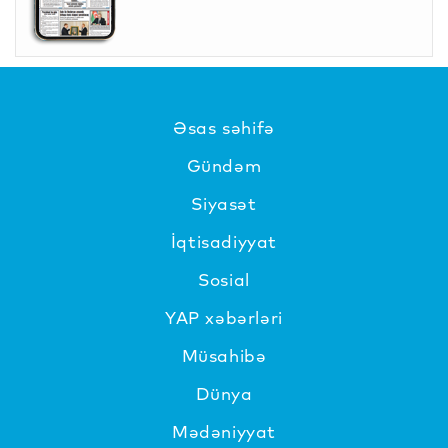
Əsas səhifə
Gündəm
Siyasət
İqtisadiyyat
Sosial
YAP xəbərləri
Müsahibə
Dünya
Mədəniyyat