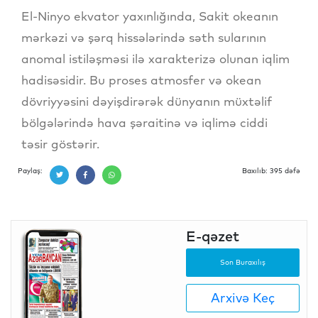
El-Ninyo ekvator yaxınlığında, Sakit okeanın
mərkəzi və şərq hissələrində səth sularının
anomal istiləşməsi ilə xarakterizə olunan iqlim
hadisəsidir. Bu proses atmosfer və okean
dövriyyəsini dəyişdirərək dünyanın müxtəlif
bölgələrində hava şəraitinə və iqlimə ciddi
təsir göstərir.
Paylaş:
Baxılıb: 395 dəfə
E-qəzet
Son Buraxılış
Arxivə Keç