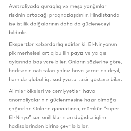
Avstraliyada quraqlıq və meşə yanğınları
riskinin artacağı proqnozlaşdırılır. Hindistanda
isə istilik dalğalarının daha da güclənəcəyi
bildirilir.
Ekspertlər xəbərdarlıq edirlər ki, El-Ninyonun
pik mərhələsi artıq bu ilin payız və ya qış
aylarında baş verə bilər. Onların sözlərinə görə,
hadisənin nəticələri yalnız hava şəraitinə deyil,
həm də qlobal iqtisadiyyata təsir göstərə bilər.
Alimlər ölkələri və cəmiyyətləri hava
anomaliyalarının güclənməsinə hazır olmağa
çağırırlar. Onların qənaətincə, mümkün “super
El-Ninyo” son onilliklərin ən dağıdıcı iqlim
hadisələrindən birinə çevrilə bilər.