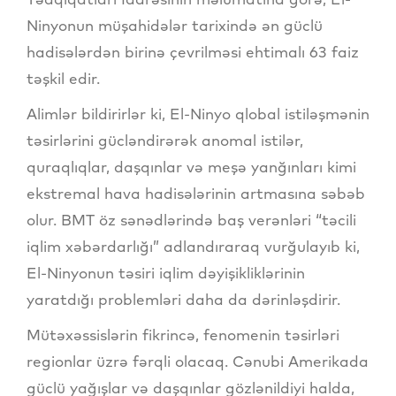
Ninyonun müşahidələr tarixində ən güclü
hadisələrdən birinə çevrilməsi ehtimalı 63 faiz
təşkil edir.
Alimlər bildirirlər ki, El-Ninyo qlobal istiləşmənin
təsirlərini gücləndirərək anomal istilər,
quraqlıqlar, daşqınlar və meşə yanğınları kimi
ekstremal hava hadisələrinin artmasına səbəb
olur. BMT öz sənədlərində baş verənləri “təcili
iqlim xəbərdarlığı” adlandıraraq vurğulayıb ki,
El-Ninyonun təsiri iqlim dəyişikliklərinin
yaratdığı problemləri daha da dərinləşdirir.
Mütəxəssislərin fikrincə, fenomenin təsirləri
regionlar üzrə fərqli olacaq. Cənubi Amerikada
güclü yağışlar və daşqınlar gözlənildiyi halda,