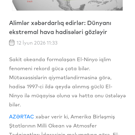
Alimlər xəbərdarlıq edirlər: Dünyanı
ekstremal hava hadisələri gözləyir
12 İyun 2026 11:33
Sakit okeanda formalaşan El-Ninyo iqlim
fenomeni rekord gücə çata bilər.
Mütəxəssislərin qiymətləndirməsinə görə,
hadisə 1997-ci ildə qeydə alınmış güclü El-
Ninyo ilə müqayisə oluna və hətta onu üstələyə
bilər.
AZƏRTAC
xəbər verir ki, Amerika Birləşmiş
Ştatlarının Milli Okean və Atmosfer
Tədqiqatları İdarəsinin məlumatına görə, El-