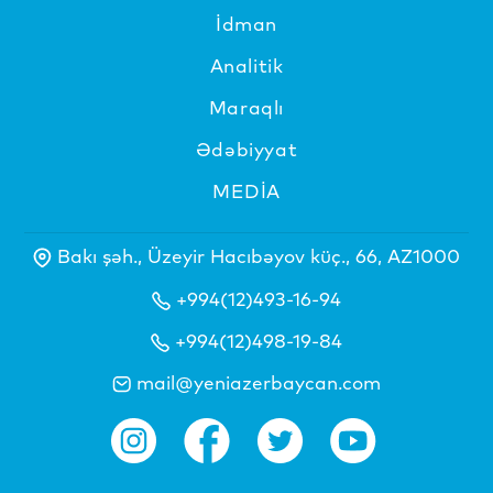
İdman
Analitik
Maraqlı
Ədəbiyyat
MEDİA
Bakı şəh., Üzeyir Hacıbəyov küç., 66, AZ1000
+994(12)493-16-94
+994(12)498-19-84
mail@yeniazerbaycan.com