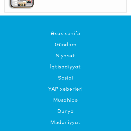
Əsas səhifə
Gündəm
Siyasət
İqtisadiyyat
Sosial
YAP xəbərləri
Müsahibə
Dünya
Mədəniyyat