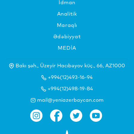
İdman
Analitik
Maraqlı
Ədəbiyyat
MEDİA
Bakı şəh., Üzeyir Hacıbəyov küç., 66, AZ1000
+994(12)493-16-94
+994(12)498-19-84
mail@yeniazerbaycan.com