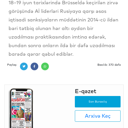
18–19 iyun tarixlərində Brüsseldə keçirilən zirvə
görüşündə Aİ liderləri Rusiyaya qarşı əsas
iqtisadi sanksiyaların müddətinin 2014-cü ildən
bəri tətbiq olunan hər altı aydan bir
uzadılması praktikasından imtina edərək,
bundan sonra onların ildə bir dəfə uzadılması
barədə qərar qəbul ediblər.
Paylaş:
Baxılıb: 370 dəfə
E-qəzet
Son Buraxılış
Arxivə Keç