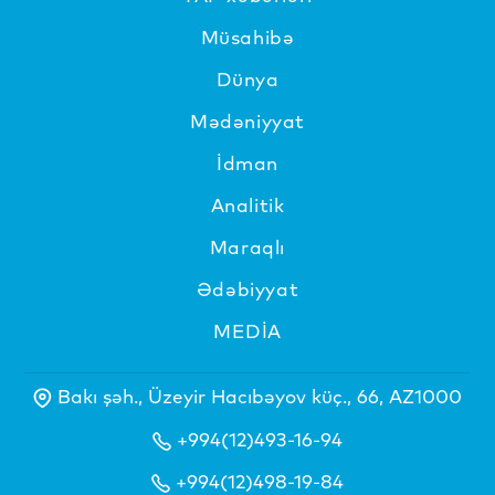
Müsahibə
Dünya
Mədəniyyat
İdman
Analitik
Maraqlı
Ədəbiyyat
MEDİA
Bakı şəh., Üzeyir Hacıbəyov küç., 66, AZ1000
+994(12)493-16-94
+994(12)498-19-84