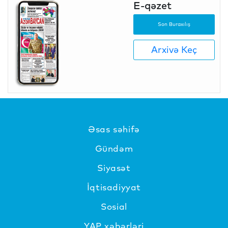
E-qəzet
Son Buraxılış
Arxivə Keç
Əsas səhifə
Gündəm
Siyasət
İqtisadiyyat
Sosial
YAP xəbərləri