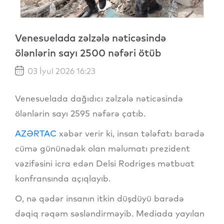
Venesuelada zəlzələ nəticəsində
ölənlərin sayı 2500 nəfəri ötüb
03 İyul 2026 16:23
Venesuelada dağıdıcı zəlzələ nəticəsində
ölənlərin sayı 2595 nəfərə çatıb.
AZƏRTAC
xəbər verir ki, insan tələfatı barədə
cümə gününədək olan məlumatı prezident
vəzifəsini icra edən Delsi Rodriges mətbuat
konfransında açıqlayıb.
O, nə qədər insanın itkin düşdüyü barədə
dəqiq rəqəm səsləndirməyib. Mediada yayılan