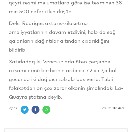
qeyri-rəsmi məlumatlara görə isə təxminən 38
min 500 nəfər itkin düşüb.
Delsi Rodriges axtarış-xilasetmə
əməliyyatlarının davam etdiyini, hələ də sağ
qalanların dağıntılar altından çıxarıldığını
bildirib.
Xatırladaq ki, Venesuelada ötən çərşənbə
axşamı günü bir-birinin ardınca 7,2 və 7,5 bal
gücündə iki dağıdıcı zəlzələ baş verib. Təbii
fəlakətdən ən çox zərər ölkənin şimalındakı La-
Quayra ştatına dəyib.
Paylaş:
Baxılıb: 343 dəfə