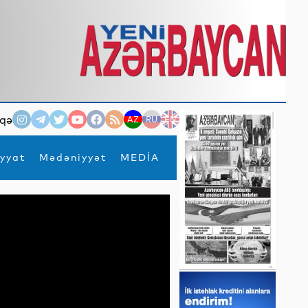
qə
AZ
RU
EN
yyat
Mədəniyyət
MEDİA
×