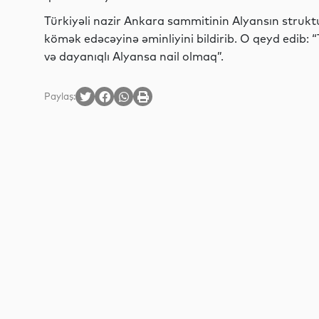
Türkiyəli nazir Ankara sammitinin Alyansın strukt
kömək edəcəyinə əminliyini bildirib. O qeyd edib:
və dayanıqlı Alyansa nail olmaq”.
Paylaş: