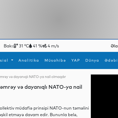
Bakı:
31 °C
41 %
4 m/s
Əla
sial
Analitika
Müsahibə
YAP
Dünya
Ədəbi
mrəy və dayanıqlı NATO-ya nail olmaqdır
ya
İdman
Maraqlı
əmrəy və dayanıqlı NATO-ya nail
İdman
Yeni texnologiyalar
ollektiv müdafiə prinsipi NATO-nun təməlini
əşkil etməyə davam edir. Bununla belə,