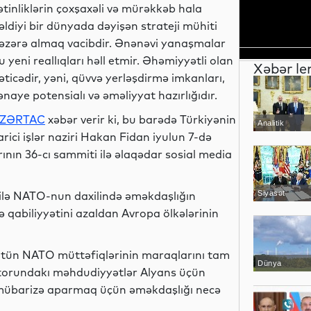
ətinliklərin çoxşaxəli və mürəkkəb hala
əldiyi bir dünyada dəyişən strateji mühiti
əzərə almaq vacibdir. Ənənəvi yanaşmalar
u yeni reallıqları həll etmir. Əhəmiyyətli olan
Xəbər le
əticədir, yəni, qüvvə yerləşdirmə imkanları,
ənaye potensialı və əməliyyat hazırlığıdır.
ZƏRTAC
xəbər verir ki, bu barədə Türkiyənin
Analitik
arici işlər naziri Hakan Fidan iyulun 7-də
nın 36-cı sammiti ilə əlaqədar sosial media
 ilə NATO-nun daxilində əməkdaşlığın
Siyasət
zə qabiliyyətini azaldan Avropa ölkələrinin
bütün NATO müttəfiqlərinin maraqlarını tam
Dünya
ktorundakı məhdudiyyətlər Alyans üçün
rşı mübarizə aparmaq üçün əməkdaşlığı necə