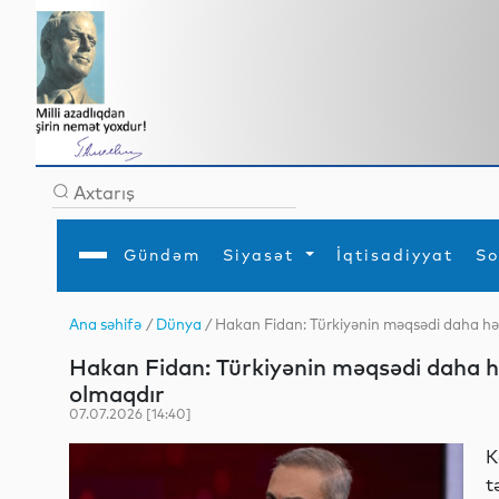
Gündəm
Siyasət
İqtisadiyyat
So
Ana səhifə
/
Dünya
/ Hakan Fidan: Türkiyənin məqsədi daha hə
Ana səhifə
Ədəbiyyat
Siyasət
Sosial
Dün
Hakan Fidan: Türkiyənin məqsədi daha h
Gündəm
MEDİA
Xarici siyasət
Turizm
İqtisadiyyat
Daxili siyasət
Elm
olmaqdır
YAP
Din
07.07.2026 [14:40]
Analitika
Hadisə
Mədəniyyət
Diaspor
K
Müsahibə
t