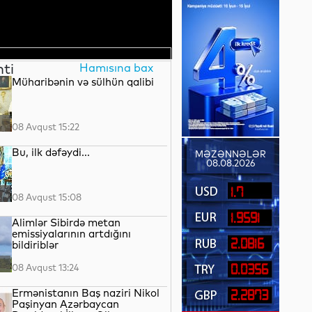
nti
Hamısına bax
Müharibənin və sülhün qalibi
08 Avqust 15:22
Bu, ilk dəfəydi...
MƏZƏNNƏLƏR
08.08.2026
1.7
08 Avqust 15:08
1.9591
Alimlər Sibirdə metan
emissiyalarının artdığını
2.0816
bildiriblər
08 Avqust 13:24
0.0356
Ermənistanın Baş naziri Nikol
2.2873
Paşinyan Azərbaycan