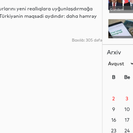
urlarını yeni reallıqlara uyğunlaşdırmağa
Gündəm
 “Türkiyənin məqsədi aydındır: daha həmrəy
Baxılıb: 305 dəfə
Dünya
Arxiv
Elm
B
Be
2
3
Dünya
9
10
16
17
Siyasət
23
24