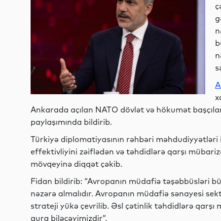
ç
g
n
b
n
s
A
x
Ankarada açılan NATO dövlət və hökumət başçıları
paylaşımında bildirib.
Türkiyə diplomatiyasının rəhbəri məhdudiyyətləri
effektivliyini zəiflədən və təhdidlərə qarşı mübari
mövqeyinə diqqət çəkib.
Fidan bildirib: “Avropanın müdafiə təşəbbüsləri 
nəzərə almalıdır. Avropanın müdafiə sənayesi se
strateji yükə çevrilib. Əsl çətinlik təhdidlərə qa
qura biləcəyimizdir”.