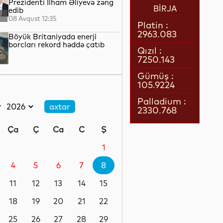
Prezidenti İlham Əliyevə zəng
BİRJA
edib
08 Avqust 12:35
Platin :
2963.083
Böyük Britaniyada enerji
borcları rekord həddə çatıb
Qızıl :
7250.143
08 Avqust 12:17
Gümüş :
105.9224
SDU rektorundan sumqayıtlı
abituriyentlərə çağırış
Palladium :
2330.768
08 Avqust 12:06
Ça
Ç
Ca
C
Ş
İspaniyadan yeni qərar:
sərhədlərdə şəxsiyyət sənədləri
1
yoxlanılacaq
4
5
6
7
8
08 Avqust 11:35
11
12
13
14
15
Azərbaycan-Ukrayna: Strateji
tərəfdaşlığın yeni mərhələsi
18
19
20
21
22
25
26
27
28
29
08 Avqust 10:49