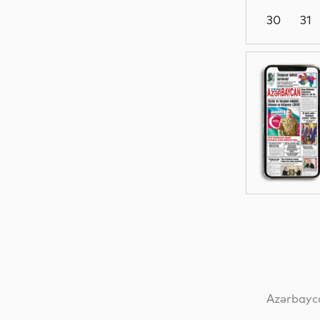
30
31
Yeni
texnologiyalar
Analitik
Analitik
Ədəbiyyat
Azərbayca