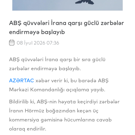
ABŞ qüvvələri İrana qarşı güclü zərbələr
endirməyə başlayıb
08 İyul 2026 07:36
ABŞ qüvvələri İrana qarşı bir sıra güclü
zərbələr endirməyə başlayıb.
AZƏRTAC
xəbər verir ki, bu barədə ABŞ
Mərkəzi Komandanlığı açıqlama yayıb.
Bildirilib ki, ABŞ-nin həyata keçirdiyi zərbələr
İranın Hörmüz boğazından keçən üç
kommersiya gəmisinə hücumlarına cavab
olaraq endirilir.