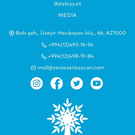
Ədəbiyyat
MEDİA
Bakı şəh., Üzeyir Hacıbəyov küç., 66, AZ1000
+994(12)493-16-94
+994(12)498-19-84
mail@yeniazerbaycan.com