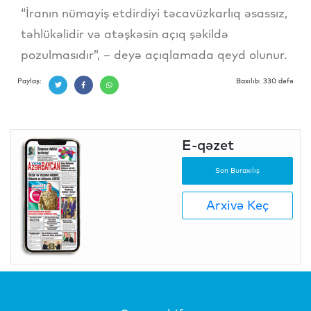
“İranın nümayiş etdirdiyi təcavüzkarlıq əsassız,
təhlükəlidir və atəşkəsin açıq şəkildə
pozulmasıdır”, – deyə açıqlamada qeyd olunur.
Paylaş:
Baxılıb: 330 dəfə
E-qəzet
Son Buraxılış
Arxivə Keç