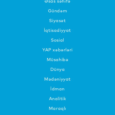
Əsas səhifə
Gündəm
Siyasət
İqtisadiyyat
Sosial
YAP xəbərləri
Müsahibə
Dünya
Mədəniyyat
İdman
Analitik
Maraqlı