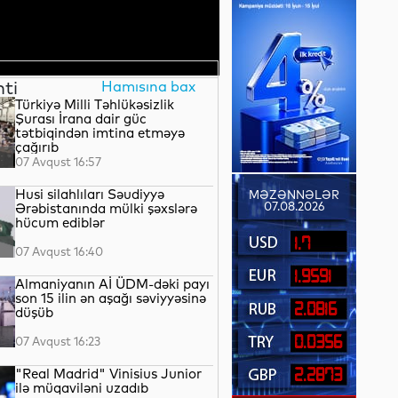
nti
Hamısına bax
Türkiyə Milli Təhlükəsizlik
Şurası İrana dair güc
tətbiqindən imtina etməyə
çağırıb
07 Avqust 16:57
Husi silahlıları Səudiyyə
MƏZƏNNƏLƏR
07.08.2026
Ərəbistanında mülki şəxslərə
hücum ediblər
1.7
07 Avqust 16:40
1.9591
Almaniyanın Aİ ÜDM-dəki payı
son 15 ilin ən aşağı səviyyəsinə
2.0816
düşüb
0.0356
07 Avqust 16:23
"Real Madrid" Vinisius Junior
2.2873
ilə müqaviləni uzadıb