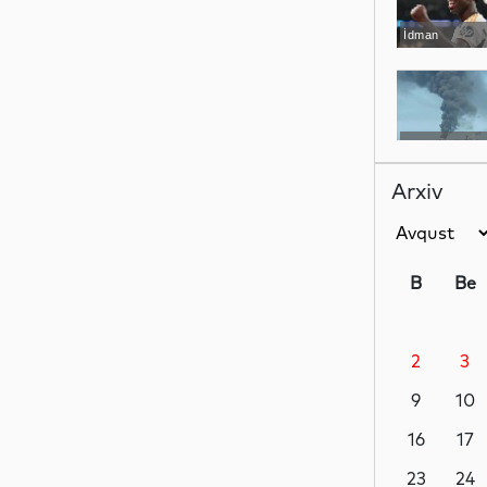
İdman
Dünya
Arxiv
Dünya
B
Be
2
3
Hadisə
9
10
16
17
Dünya
23
24