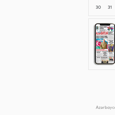
30
31
Siyasət
Gündəm
Siyasət
Siyasət
Azərbayca