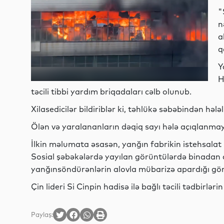
"
n
a
q
Y
H
təcili tibbi yardım briqadaları cəlb olunub.
Xilasedicilər bildiriblər ki, təhlükə səbəbindən h
Ölən və yaralananların dəqiq sayı hələ açıqlanmay
İlkin məlumata əsasən, yanğın fabrikin istehsalat
Sosial şəbəkələrdə yayılan görüntülərdə binadan q
yanğınsöndürənlərin alovla mübarizə apardığı gö
Çin lideri Si Cinpin hadisə ilə bağlı təcili tədbirlə
Paylaş: