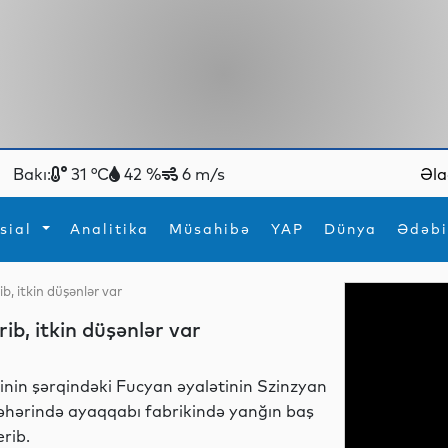
Bakı:
31 °C
42 %
6 m/s
Əla
sial
Analitika
Müsahibə
YAP
Dünya
Ədəbi
b, itkin düşənlər var
ya
İdman
Maraqlı
ib, itkin düşənlər var
İdman
Yeni texnologiyalar
inin şərqindəki Fucyan əyalətinin Szinzyan
əhərində ayaqqabı fabrikində yanğın baş
erib.