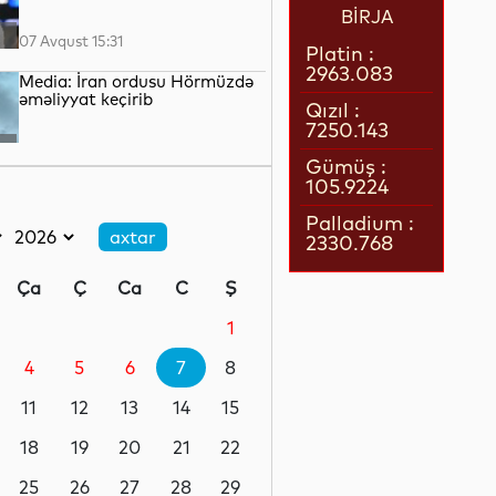
BİRJA
07 Avqust 15:31
Platin :
2963.083
Media: İran ordusu Hörmüzdə
əməliyyat keçirib
Qızıl :
7250.143
07 Avqust 15:06
Gümüş :
105.9224
Tramp “doğum turizmi”ni
qadağan edən sərəncamı
Palladium :
imzaladı
2330.768
07 Avqust 14:45
Ça
Ç
Ca
C
Ş
Cəlilabadda avtomobil 50
metrlik hündürlükdən aşıb, 4
1
nəfər xəsarət alıb
4
5
6
7
8
07 Avqust 14:19
11
12
13
14
15
Dəməşqdə mikroavtobus
partladılıb, 2 nəfər həlak olub
18
19
20
21
22
25
26
27
28
29
07 Avqust 13:50