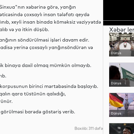
Sinxua"nın xəbərinə görə, yanğın
əticəsində çoxsaylı insan tələfatı qeydə
lınıb, xeyli insan binada köməksiz vəziyyətdə
Xəbər le
alıb və ya itkin düşüb.
anğının söndürülməsi işləri davam edir.
adisə yerinə çoxsaylı yanğınsöndürən və
Dünya
ələlik binaya daxil olmaq mümkün olmayıb.
ıb.
Dünya
 korpusunun birinci mərtəbəsində başlayıb.
alın qara tüstünün qalxdığı,
rünür.
rin görülməsi barədə göstəriş verib.
Dünya
Baxılıb: 311 dəfə