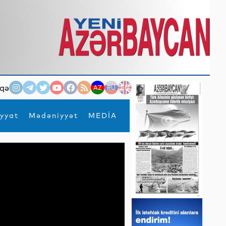
qə
AZ
RU
EN
yyat
Mədəniyyət
MEDİA
×