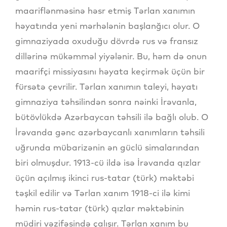
maariflənməsinə həsr etmiş Tərlan xanımın
həyatında yeni mərhələnin başlanğıcı olur. O
gimnaziyada oxuduğu dövrdə rus və fransız
dillərinə mükəmməl yiyələnir. Bu, həm də onun
maarifçi missiyasını həyata keçirmək üçün bir
fürsətə çevrilir. Tərlan xanımın taleyi, həyatı
gimnaziya təhsilindən sonra nəinki İrəvanla,
bütövlükdə Azərbaycan təhsili ilə bağlı olub. O
İrəvanda gənc azərbaycanlı xanımların təhsili
uğrunda mübarizənin ən güclü simalarından
biri olmuşdur. 1913-cü ildə isə İrəvanda qızlar
üçün açılmış ikinci rus-tatar (türk) məktəbi
təşkil edilir və Tərlan xanım 1918-ci ilə kimi
həmin rus-tatar (türk) qızlar məktəbinin
müdiri vəzifəsində çalışır. Tərlan xanım bu