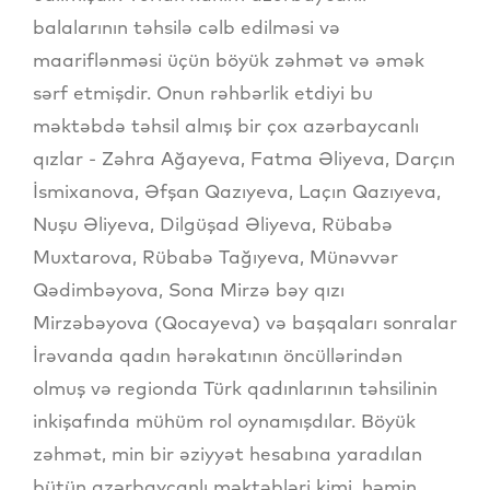
balalarının təhsilə cəlb edilməsi və
maariflənməsi üçün böyük zəhmət və əmək
sərf etmişdir. Onun rəhbərlik etdiyi bu
məktəbdə təhsil almış bir çox azərbaycanlı
qızlar - Zəhra Ağayeva, Fatma Əliyeva, Darçın
İsmixanova, Əfşan Qazıyeva, Laçın Qazıyeva,
Nuşu Əliyeva, Dilgüşad Əliyeva, Rübabə
Muxtarova, Rübabə Tağıyeva, Münəvvər
Qədimbəyova, Sona Mirzə bəy qızı
Mirzəbəyova (Qocayeva) və başqaları sonralar
İrəvanda qadın hərəkatının öncüllərindən
olmuş və regionda Türk qadınlarının təhsilinin
inkişafında mühüm rol oynamışdılar. Böyük
zəhmət, min bir əziyyət hesabına yaradılan
bütün azərbaycanlı məktəbləri kimi, həmin