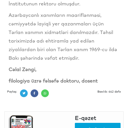
İnstitutunun rektoru olmuşdur.
Azərbaycanlı xanımların maariflənməsi,
cəmiyyətdə layiqli yer qazanmaları üçün
Tərlan xanımın xidmətləri danılmazdır. Təhsil
tariximizdə adı ehtiramla yad edilən
ziyalılardan biri olan Tərlan xanım 1969-cu ildə
Bakı şəhərində vəfat etmişdir.
Cəlal Zəngi,
filologiya üzrə fəlsəfə doktoru, dosent
Paylaş:
Baxılıb: 442 dəfə
E-qəzet