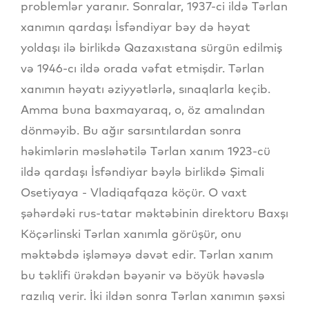
problemlər yaranır. Sonralar, 1937-ci ildə Tərlan
xanımın qardaşı İsfəndiyar bəy də həyat
yoldaşı ilə birlikdə Qazaxıstana sürgün edilmiş
və 1946-cı ildə orada vəfat etmişdir. Tərlan
xanımın həyatı əziyyətlərlə, sınaqlarla keçib.
Amma buna baxmayaraq, o, öz amalından
dönməyib. Bu ağır sarsıntılardan sonra
həkimlərin məsləhətilə Tərlan xanım 1923-cü
ildə qardaşı İsfəndiyar bəylə birlikdə Şimali
Osetiyaya - Vladiqafqaza köçür. O vaxt
şəhərdəki rus-tatar məktəbinin direktoru Baxşı
Köçərlinski Tərlan xanımla görüşür, onu
məktəbdə işləməyə dəvət edir. Tərlan xanım
bu təklifi ürəkdən bəyənir və böyük həvəslə
razılıq verir. İki ildən sonra Tərlan xanımın şəxsi