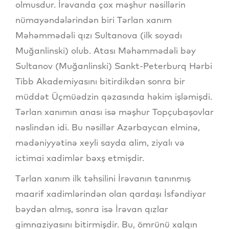
olmusdur. İrəvanda çox məşhur nəsillərin
nümayəndələrindən biri Tərlan xanım
Məhəmmədəli qızı Sultanova (ilk soyadı
Muğanlinski) olub. Atası Məhəmmədəli bəy
Sultanov (Muğanlinski) Sankt-Peterburq Hərbi
Tibb Akademiyasını bitirdikdən sonra bir
müddət Üçmüədzin qəzasında həkim işləmişdi.
Tərlan xanımın anası isə məşhur Topçubaşovlar
nəslindən idi. Bu nəsillər Azərbaycan elminə,
mədəniyyətinə xeyli sayda alim, ziyalı və
ictimai xadimlər bəxş etmişdir.
Tərlan xanım ilk təhsilini İrəvanın tanınmış
maarif xadimlərindən olan qardaşı İsfəndiyar
bəydən almış, sonra isə İrəvan qızlar
gimnaziyasını bitirmişdir. Bu, ömrünü xalqın