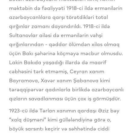
məktəbin də fəaliyyəti 1918-ci ildə ermənilərin
azərbaycanlılara qarşı törətdikləri total
qırğınlar zamanı dayandırıldı. 1918-ci ildə
Sultanovlar ailəsi də ermənilərin vəhşi
qırğınlarından - qəddar ölümdən xilas olmaq
üçün Bakı şəhərinə köçməyə məcbur olmusdu.
Lakin Bakıda yaşadığı illərdə də maarif
cəbhəsini tərk etməmiş, Ceyran xanım
Bayramova, Xavər xanım Şabanova kimi
tərəqqipərvər qadınlarla birlikdə azərbaycanlı
qızların savadlanması üçün çox iş görmüşdür.
1923-cü ildə Tərlan xanımın qardaşı Əziz bəy
“xalq düşməni” kimi güllələndiyinə görə o,
böyük sarsıntı keçirir və səhhətində ciddi