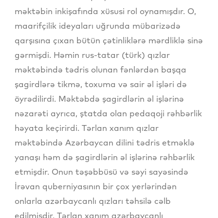
məktəbin inkişafında xüsusi rol oynamışdır. O,
maarifçilik ideyaları uğrunda mübarizədə
qarşısına çıxan bütün çətinliklərə mərdliklə sinə
gərmişdi. Həmin rus-tatar (türk) qızlar
məktəbində tədris olunan fənlərdən başqa
şagirdlərə tikmə, toxuma və sair əl işləri də
öyrədilirdi. Məktəbdə şagirdlərin əl işlərinə
nəzarəti ayrıca, ştatda olan pedaqoji rəhbərlik
həyata keçirirdi. Tərlan xanım qızlar
məktəbində Azərbaycan dilini tədris etməklə
yanaşı həm də şagirdlərin əl işlərinə rəhbərlik
etmişdir. Onun təşəbbüsü və səyi sayəsində
İrəvan quberniyasının bir çox yerlərindən
onlarla azərbaycanlı qızları təhsilə cəlb
edilmişdir. Tərlan xanım azərbaycanlı