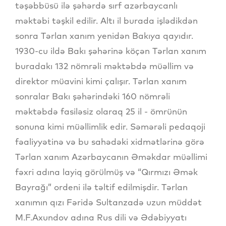
təşəbbüsü ilə şəhərdə sırf azərbaycanlı
məktəbi təşkil edilir. Altı il burada işlədikdən
sonra Tərlan xanım yenidən Bakıya qayıdır.
1930-cu ildə Bakı şəhərinə köçən Tərlan xanım
buradakı 132 nömrəli məktəbdə müəllim və
direktor müavini kimi çalışır. Tərlan xanım
sonralar Bakı şəhərindəki 160 nömrəli
məktəbdə fasiləsiz olaraq 25 il - ömrünün
sonuna kimi müəllimlik edir. Səmərəli pedaqoji
fəaliyyətinə və bu sahədəki xidmətlərinə görə
Tərlan xanım Azərbaycanın Əməkdar müəllimi
fəxri adına layiq görülmüş və “Qırmızı Əmək
Bayrağı” ordeni ilə təltif edilmişdir. Tərlan
xanımın qızı Fəridə Sultanzadə uzun müddət
M.F.Axundov adına Rus dili və Ədəbiyyatı