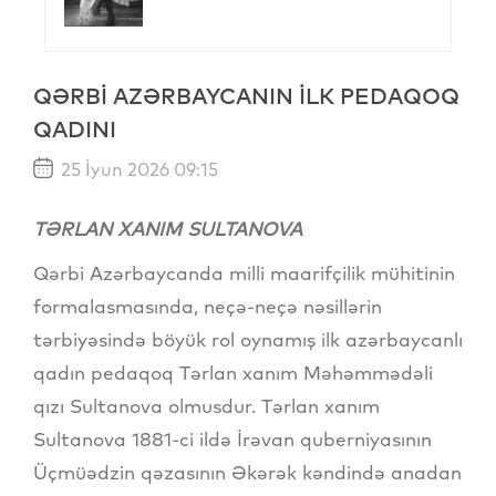
QƏRBİ AZƏRBAYCANIN İLK PEDAQOQ
QADINI
25 İyun 2026 09:15
TƏRLAN XANIM SULTANOVA
Qərbi Azərbaycanda milli maarifçilik mühitinin
formalasmasında, neçə-neçə nəsillərin
tərbiyəsində böyük rol oynamış ilk azərbaycanlı
qadın pedaqoq Tərlan xanım Məhəmmədəli
qızı Sultanova olmusdur. Tərlan xanım
Sultanova 1881-ci ildə İrəvan quberniyasının
Üçmüədzin qəzasının Əkərək kəndində anadan