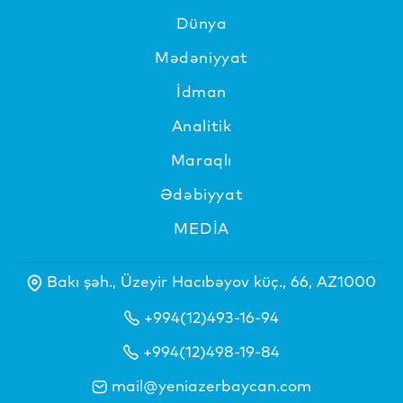
Dünya
Mədəniyyat
İdman
Analitik
Maraqlı
Ədəbiyyat
MEDİA
Bakı şəh., Üzeyir Hacıbəyov küç., 66, AZ1000
+994(12)493-16-94
+994(12)498-19-84
mail@yeniazerbaycan.com