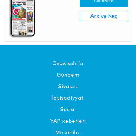
Son Buraxılış
Arxivə Keç
Əsas səhifə
Gündəm
Siyasət
İqtisadiyyat
Sosial
YAP xəbərləri
Müsahibə