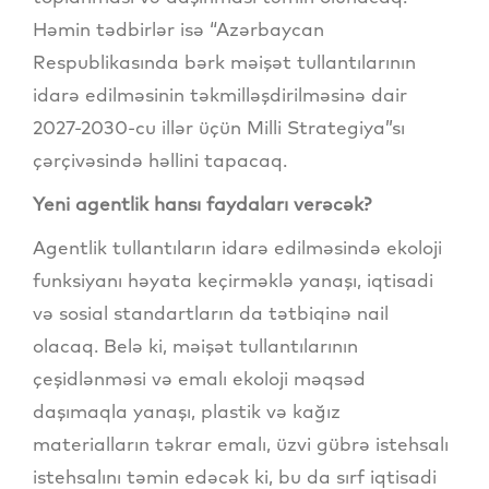
Həmin tədbirlər isə “Azərbaycan
Respublikasında bərk məişət tullantılarının
idarə edilməsinin təkmilləşdirilməsinə dair
2027-2030-cu illər üçün Milli Strategiya”sı
çərçivəsində həllini tapacaq.
Yeni agentlik hansı faydaları verəcək?
Agentlik tullantıların idarə edilməsində ekoloji
funksiyanı həyata keçirməklə yanaşı, iqtisadi
və sosial standartların da tətbiqinə nail
olacaq. Belə ki, məişət tullantılarının
çeşidlənməsi və emalı ekoloji məqsəd
daşımaqla yanaşı, plastik və kağız
materialların təkrar emalı, üzvi gübrə istehsalı
istehsalını təmin edəcək ki, bu da sırf iqtisadi