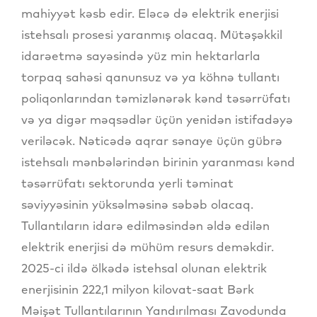
mahiyyət kəsb edir. Eləcə də elektrik enerjisi
istehsalı prosesi yaranmış olacaq. Mütəşəkkil
idarəetmə sayəsində yüz min hektarlarla
torpaq sahəsi qanunsuz və ya köhnə tullantı
poliqonlarından təmizlənərək kənd təsərrüfatı
və ya digər məqsədlər üçün yenidən istifadəyə
veriləcək. Nəticədə aqrar sənaye üçün gübrə
istehsalı mənbələrindən birinin yaranması kənd
təsərrüfatı sektorunda yerli təminat
səviyyəsinin yüksəlməsinə səbəb olacaq.
Tullantıların idarə edilməsindən əldə edilən
elektrik enerjisi də mühüm resurs deməkdir.
2025-ci ildə ölkədə istehsal olunan elektrik
enerjisinin 222,1 milyon kilovat-saat Bərk
Məişət Tullantılarının Yandırılması Zavodunda