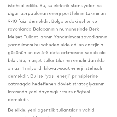
istehsal edilib. Bu, su elektrik stansiyaları və
digər bərpaolunan enerji portfelinin təxminən
9-10 faizi deməkdir. Bölgələrdəki şəhər və
rayonlarda Balaxanının nümunəsində Bərk
Məişət Tullantılarının Yandırılması zavodlarının
yaradılması bu sahədən əldə edilən enerjinin
gücünün ən azı 4-5 dəfə artmasına səbəb ola
bilər. Bu, məişət tullantılarının emalından ildə
ən azı 1 milyard kilovat-saat enerji istehsalı
deməkdir. Bu isə “yaşıl enerji” prinsiplərinə
çatmaqda hədəflənən dövlət strategiyasının
icrasında yeni dayanıqlı resurs nöqtəsi
deməkdir.
Beləliklə, yeni agentlik tullantıların vahid