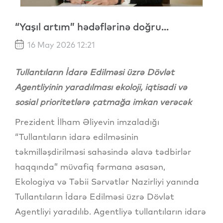
“Yaşıl artım” hədəflərinə doğru...
16 May 2026 12:21
Tullantıların İdarə Edilməsi üzrə Dövlət
Agentliyinin yaradılması ekoloji, iqtisadi və
sosial prioritetlərə çatmağa imkan verəcək
Prezident İlham Əliyevin imzaladığı
“Tullantıların idarə edilməsinin
təkmilləşdirilməsi sahəsində əlavə tədbirlər
haqqında” müvafiq fərmana əsasən,
Ekologiya və Təbii Sərvətlər Nazirliyi yanında
Tullantıların İdarə Edilməsi üzrə Dövlət
Agentliyi yaradılıb. Agentliyə tullantıların idarə