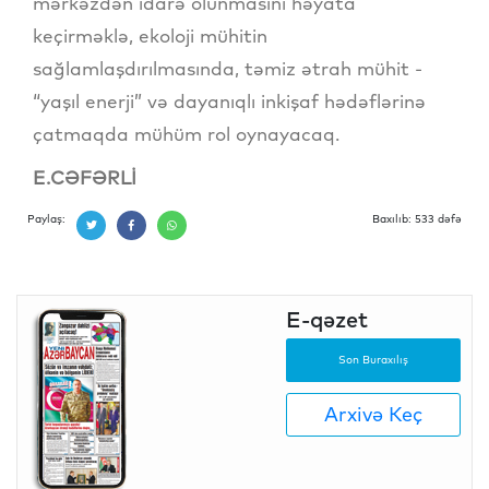
mərkəzdən idarə olunmasını həyata
keçirməklə, ekoloji mühitin
sağlamlaşdırılmasında, təmiz ətrah mühit -
“yaşıl enerji” və dayanıqlı inkişaf hədəflərinə
çatmaqda mühüm rol oynayacaq.
E.CƏFƏRLİ
Paylaş:
Baxılıb: 533 dəfə
E-qəzet
Son Buraxılış
Arxivə Keç