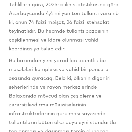
Təhlillərə görə, 2025-ci ilin statistikasına görə,
Azərbaycanda 4,4 milyon ton tullantı yaranıb
ki, onun 74 faizi məişət, 26 faizi istehsalat
təyinatlıdır. Bu həcmdə tullantı bazasının
çeşidlənməsi və idarə olunması vahid
koordinasiya tələb edir.
Bu baxımdan yeni yaradılan agentlik bu
məsələləri kompleks və vahid bir pəncərə
əsasında quracaq. Belə ki, ölkənin digər iri
şəhərlərində və rayon mərkəzlərində
Balaxanıda mövcud olan çeşidləmə və
zərərsizləşdirmə müəssisələrinin
infrastrukturlarının qurulması sayəsində
tullantıların bütün ölkə boyu eyni standartla
toplanması və daşınması təmin olunacaq.