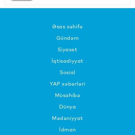
Əsas səhifə
Gündəm
Siyasət
İqtisadiyyat
Sosial
YAP xəbərləri
Müsahibə
Dünya
Mədəniyyat
İdman