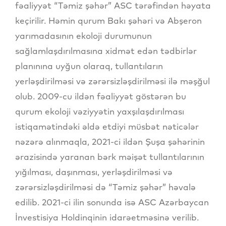
fəaliyyət “Təmiz şəhər” ASC tərəfindən həyata
keçirilir. Həmin qurum Bakı şəhəri və Abşeron
yarımadasının ekoloji durumunun
sağlamlaşdırılmasına xidmət edən tədbirlər
planınına uyğun olaraq, tullantıların
yerləşdirilməsi və zərərsizləşdirilməsi ilə məşğul
olub. 2009-cu ildən fəaliyyət göstərən bu
qurum ekoloji vəziyyətin yaxşılaşdırılması
istiqamətindəki əldə etdiyi müsbət nəticələr
nəzərə alınmaqla, 2021-ci ildən Şuşa şəhərinin
ərazisində yaranan bərk məişət tullantılarının
yığılması, daşınması, yerləşdirilməsi və
zərərsizləşdirilməsi də “Təmiz şəhər” həvalə
edilib. 2021-ci ilin sonunda isə ASC Azərbaycan
İnvestisiya Holdinqinin idarəetməsinə verilib.