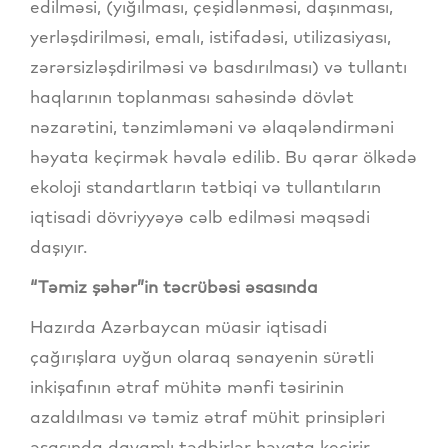
edilməsi, (yığılması, çeşidlənməsi, daşınması,
yerləşdirilməsi, emalı, istifadəsi, utilizasiyası,
zərərsizləşdirilməsi və basdırılması) və tullantı
haqlarının toplanması sahəsində dövlət
nəzarətini, tənzimləməni və əlaqələndirməni
həyata keçirmək həvalə edilib. Bu qərar ölkədə
ekoloji standartların tətbiqi və tullantıların
iqtisadi dövriyyəyə cəlb edilməsi məqsədi
daşıyır.
“Təmiz şəhər”in təcrübəsi əsasında
Hazırda Azərbaycan müasir iqtisadi
çağırışlara uyğun olaraq sənayenin sürətli
inkişafının ətraf mühitə mənfi təsirinin
azaldılması və təmiz ətraf mühit prinsipləri
əsasında davamlı tədbirlər həyata keçirir.