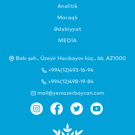
Analitik
Maraqlı
Ədəbiyyat
MEDİA
Bakı şəh., Üzeyir Hacıbəyov küç., 66, AZ1000
+994(12)493-16-94
+994(12)498-19-84
mail@yeniazerbaycan.com