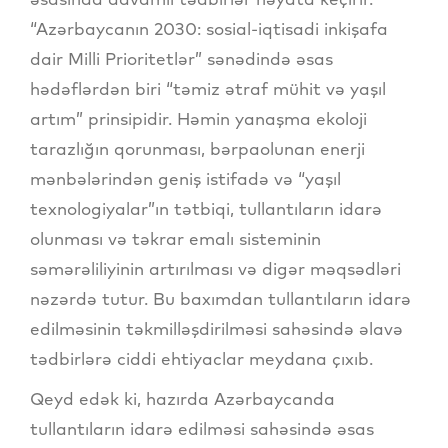
“Azərbaycanın 2030: sosial-iqtisadi inkişafa
dair Milli Prioritetlər” sənədində əsas
hədəflərdən biri “təmiz ətraf mühit və yaşıl
artım” prinsipidir. Həmin yanaşma ekoloji
tarazlığın qorunması, bərpaolunan enerji
mənbələrindən geniş istifadə və “yaşıl
texnologiyalar”ın tətbiqi, tullantıların idarə
olunması və təkrar emalı sisteminin
səmərəliliyinin artırılması və digər məqsədləri
nəzərdə tutur. Bu baxımdan tullantıların idarə
edilməsinin təkmilləşdirilməsi sahəsində əlavə
tədbirlərə ciddi ehtiyaclar meydana çıxıb.
Qeyd edək ki, hazırda Azərbaycanda
tullantıların idarə edilməsi sahəsində əsas