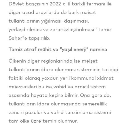
Dövlət başçısının 2022-ci il tarixli fərmanı ilə
digər azad ərazilərdə də bərk məişət
tullantılarının yığılması, daşınması,
yerləşdirilməsi və zərərsizləşdirilməsi “Təmiz
Şəhər”ə tapşırılıb.
Təmiz ətraf mühit və “yaşıl enerji” naminə
Ölkənin digər regionlarında isə məişət
tullantılarının idarə olunması sisteminin tətbiqi
faktiki olaraq yoxdur, yerli kommunal xidmət
müəssəsiləri bu işə vahid və ardıcıl sistem
əsasında həyata keçirə bilmir. Ona görə də,
tullantıların idarə olunmasında səmərəlilik
zənciri pozulur və vahid tənzimləmə sistemi
tam ölkə üzrə təmin olunmur.