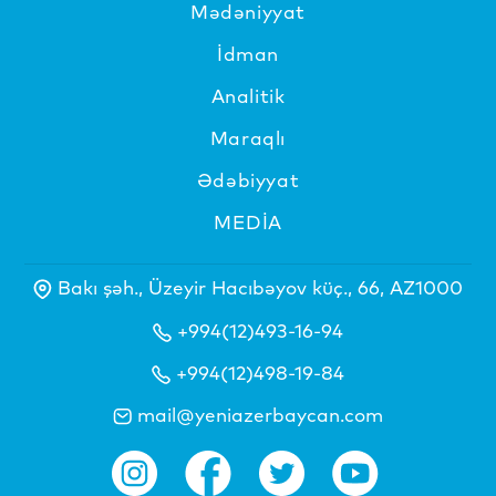
Mədəniyyat
İdman
Analitik
Maraqlı
Ədəbiyyat
MEDİA
Bakı şəh., Üzeyir Hacıbəyov küç., 66, AZ1000
+994(12)493-16-94
+994(12)498-19-84
mail@yeniazerbaycan.com