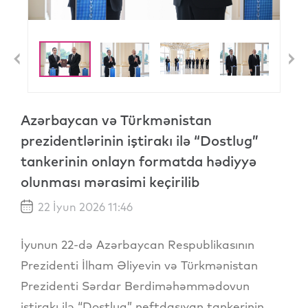
Previous
N
Azərbaycan və Türkmənistan
prezidentlərinin iştirakı ilə “Dostlug”
tankerinin onlayn formatda hədiyyə
olunması mərasimi keçirilib
22 İyun 2026 11:46
İyunun 22-də Azərbaycan Respublikasının
Prezidenti İlham Əliyevin və Türkmənistan
Prezidenti Sərdar Berdiməhəmmədovun
iştirakı ilə “Dostlug” neftdaşıyan tankerinin