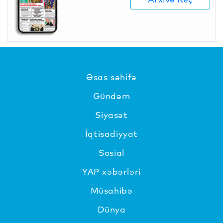
Əsas səhifə
Gündəm
Siyasət
İqtisadiyyat
Sosial
YAP xəbərləri
Müsahibə
Dünya