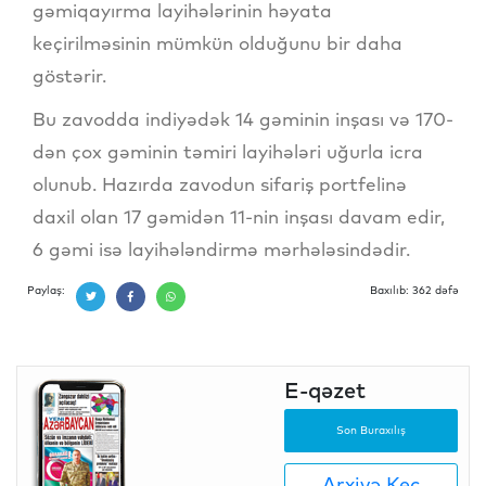
gəmiqayırma layihələrinin həyata
keçirilməsinin mümkün olduğunu bir daha
göstərir.
Bu zavodda indiyədək 14 gəminin inşası və 170-
dən çox gəminin təmiri layihələri uğurla icra
olunub. Hazırda zavodun sifariş portfelinə
daxil olan 17 gəmidən 11-nin inşası davam edir,
6 gəmi isə layihələndirmə mərhələsindədir.
Paylaş:
Baxılıb: 362 dəfə
E-qəzet
Son Buraxılış
Arxivə Keç