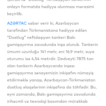
onlayn formatda hədiyyə olunması mərasimi
keçirilib.
AZƏRTAC
xəbər verir ki, Azərbaycan
tərəfindən Türkmənistana hədiyyə edilən
“Dostlug” neftdaşıyan tankeri Bakı
gəmiqayırma zavodunda inşa olunub. Tankerin
ümumi uzunluğu 141 metr, eni 16,9 metr, suya
oturumu isə 4,54 metrdir. Dedveyti 7875 ton
olan tankerin Azərbaycanda inşası
gəmiqayırma sənayemizin inkişafını nümayiş
etdirməklə yanaşı, Azərbaycan-Türkmənistan
dostluq əlaqələrinin inkişafına da töhfədir. Bu,
eyni zamanda, Bakı gəmiqayırma zavodunda
irihəcmli və texnoloji baxımdan mürəkkəb