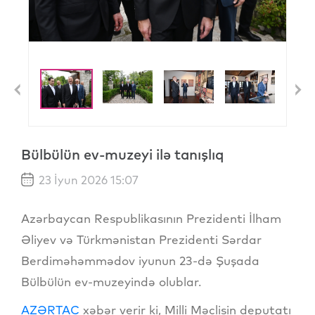
Previous
N
Bülbülün ev-muzeyi ilə tanışlıq
23 İyun 2026 15:07
Azərbaycan Respublikasının Prezidenti İlham
Əliyev və Türkmənistan Prezidenti Sərdar
Berdiməhəmmədov iyunun 23-də Şuşada
Bülbülün ev-muzeyində olublar.
AZƏRTAC
xəbər verir ki, Milli Məclisin deputatı