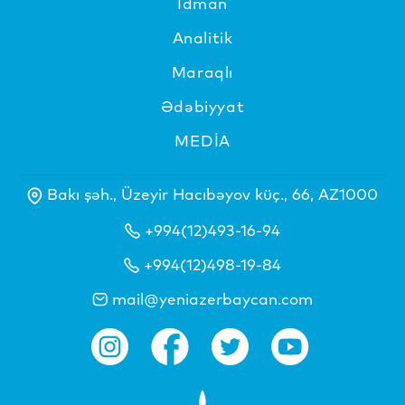
İdman
Analitik
Maraqlı
Ədəbiyyat
MEDİA
Bakı şəh., Üzeyir Hacıbəyov küç., 66, AZ1000
+994(12)493-16-94
+994(12)498-19-84
mail@yeniazerbaycan.com