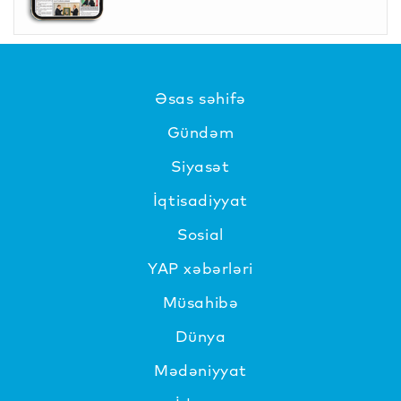
Əsas səhifə
Gündəm
Siyasət
İqtisadiyyat
Sosial
YAP xəbərləri
Müsahibə
Dünya
Mədəniyyat