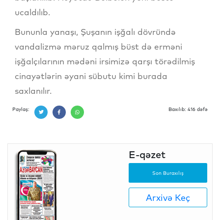
ucaldılıb.
Bununla yanaşı, Şuşanın işğalı dövründə
vandalizmə məruz qalmış büst də erməni
işğalçılarının mədəni irsimizə qarşı törədilmiş
cinayətlərin əyani sübutu kimi burada
saxlanılır.
Paylaş:
Baxılıb: 416 dəfə
E-qəzet
Son Buraxılış
Arxivə Keç