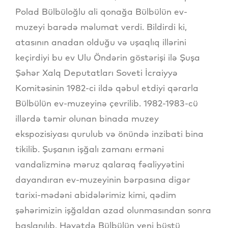
Polad Bülbüloğlu ali qonağa Bülbülün ev-
muzeyi barədə məlumat verdi. Bildirdi ki,
atasının anadan olduğu və uşaqlıq illərini
keçirdiyi bu ev Ulu Öndərin göstərişi ilə Şuşa
Şəhər Xalq Deputatları Soveti İcraiyyə
Komitəsinin 1982-ci ildə qəbul etdiyi qərarla
Bülbülün ev-muzeyinə çevrilib. 1982-1983-cü
illərdə təmir olunan binada muzey
ekspozisiyası qurulub və önündə inzibati bina
tikilib. Şuşanın işğalı zamanı erməni
vandalizminə məruz qalaraq fəaliyyətini
dayandıran ev-muzeyinin bərpasına digər
tarixi-mədəni abidələrimiz kimi, qədim
şəhərimizin işğaldan azad olunmasından sonra
başlanılıb. Həyətdə Bülbülün yeni büstü