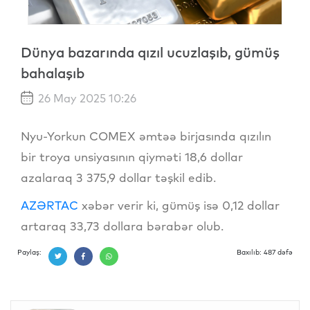
Dünya bazarında qızıl ucuzlaşıb, gümüş
bahalaşıb
26 May 2025 10:26
Nyu-Yorkun COMEX əmtəə birjasında qızılın
bir troya unsiyasının qiyməti 18,6 dollar
azalaraq 3 375,9 dollar təşkil edib.
AZƏRTAC
xəbər verir ki, gümüş isə 0,12 dollar
artaraq 33,73 dollara bərabər olub.
Paylaş:
Baxılıb: 487 dəfə