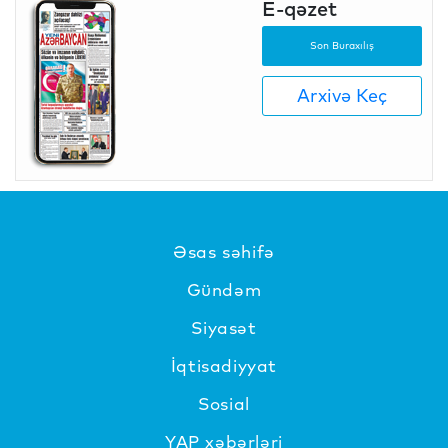
E-qəzet
Son Buraxılış
Arxivə Keç
Əsas səhifə
Gündəm
Siyasət
İqtisadiyyat
Sosial
YAP xəbərləri