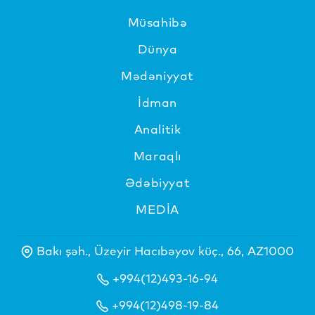
Müsahibə
Dünya
Mədəniyyat
İdman
Analitik
Maraqlı
Ədəbiyyat
MEDİA
Bakı şəh., Üzeyir Hacıbəyov küç., 66, AZ1000
+994(12)493-16-94
+994(12)498-19-84