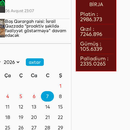
BİRJA
06 Avqust 23:07
Platin :
2986.373
Baş Qərargah rəisi: İsrail
Qəzzada “proaktiv şəkildə
Qızıl :
fəaliyyət göstərməyə" davam
7246.896
edəcək
06 Avqust 22:42
Gümüş :
105.6339
LNG daşımalarının xərcləri
kəskin artıb
Palladium :
2335.0265
06 Avqust 22:05
Ça
Ç
Ca
C
Ş
Avropanın 80-dək səhiyyə
təşkilatı Aİ-ni əhalinin istidən
1
qorunması üçün tədbirlər
görməyə çağırıb
4
5
6
7
8
06 Avqust 21:39
11
12
13
14
15
Rusiyanın Yaroslavl və Tver
vilayətlərinə dron hücumları
18
19
20
21
22
yaşayış binalarına zərər vurub
25
26
27
28
29
06 Avqust 21:17