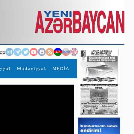
qə
AZ
RU
EN
yyat
Mədəniyyət
MEDİA
×