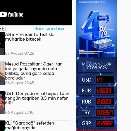
nti
Hamısına bax
ABŞ Prezidenti: Tezliklə
müharibə bitəcək
07 Avqust 07:28
Məsud Pezeşkian: Əgər İran
MƏZƏNNƏLƏR
07.08.2026
indiyə qədər ayaqda qala
bilibsə, buna görə xalqa
borcludur
1.7
06 Avqust 23:45
1.9633
ÜST: Dünyada viral hepatitdən
hər gün təqribən 3,5 min nəfər
2.1023
ölür
0.0357
06 Avqust 23:10
KL: “Qarabağ” səfərdən
2.2882
məğlub qayıdır