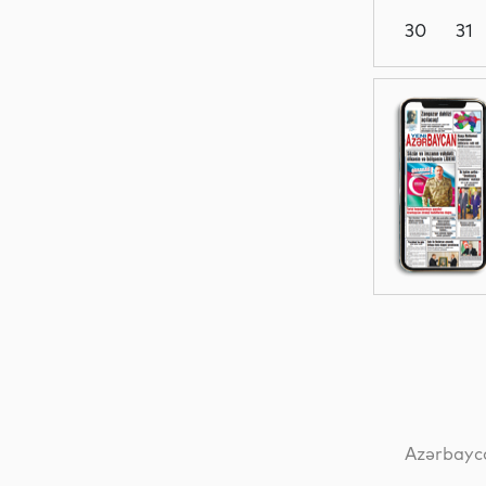
30
31
Siyasət
Siyasət
Dünya
Dünya
Azərbayca