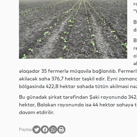
r
“
B
d
B
r
o
ə
əlaqədar 35 fermerlə müqavilə bağlanılıb. Fermerl
əkiləcək sahə 376,7 hektar təşkil edir. Eyni zamand
bölgəsində 422,8 hektar sahədə tütün əkilməsi nəz
Bu günədək şirkət tərəfindən Şəki rayonunda 342,
hektar, Balakən rayonunda isə 44 hektar sahəyə tüt
davam etdirilir.
Paylaş: