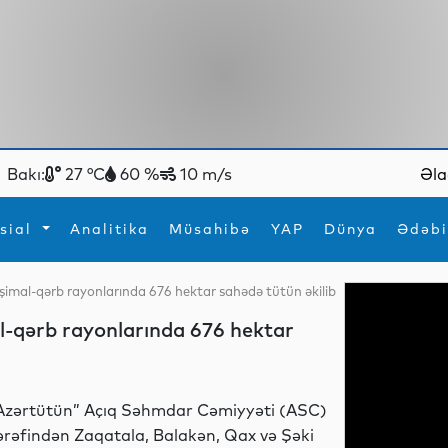
Bakı:
27 °C
60 %
10 m/s
Əla
sial
Analitika
Müsahibə
YAP
Dünya
Ədəbi
şimal-qərb rayonlarında 676 hektar sahədə tütün əkilib
ya
İdman
Maraqlı
l-qərb rayonlarında 676 hektar
İdman
Yeni texnologiyalar
Azərtütün” Açıq Səhmdar Cəmiyyəti (ASC)
ərəfindən Zaqatala, Balakən, Qax və Şəki