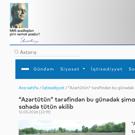
Gündəm
Siyasət
İqtisadiyyat
So
Ana səhifə
/
İqtisadiyyat
/ “Azərtütün” tərəfindən bu günədək 
Ana səhifə
Ədəbiyyat
Siyasət
Sosial
Dün
“Azərtütün” tərəfindən bu günədək şima
Gündəm
MEDİA
Xarici siyasət
Turizm
İqtisadiyyat
Daxili siyasət
Elm
sahədə tütün əkilib
YAP
Din
12.05.2026 [22:19]
Analitika
Hadisə
Mədəniyyət
Diaspor
“
Müsahibə
t