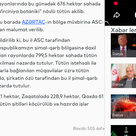
ayonlarında bu günədək 676 hektar sahədə
Virciniya botaniki” növlü tütün əkilib.
u barədə
AZƏRTAC
-ın bölgə müxbirinə ASC-
Xəbər le
ən məlumat verilib.
ildirilib ki, bu il ASC tərəfindən
espublikamızın şimal-qərb bölgəsinə daxil
Dünya
lan rayonlarda 799,5 hektar sahədə tütün
kilməsi nəzərdə tutulur. Tütün istehsalı ilə
ərlə bağlanılan müqavilələr üzrə tütün
a, şirkətin özü tərəfindən bu il şimal-qərb
ərdə tutulur.
Dünya
1 hektar, Zaqatalada 228,9 hektar, Qaxda 61
ün şitilləri köçürülüb və hazırda işlər
Dünya
Baxılıb: 505 dəfə