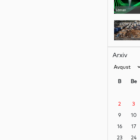
İdman
Dünya
Arxiv
Dünya
B
Be
2
3
Dünya
9
10
16
17
Dünya
23
24