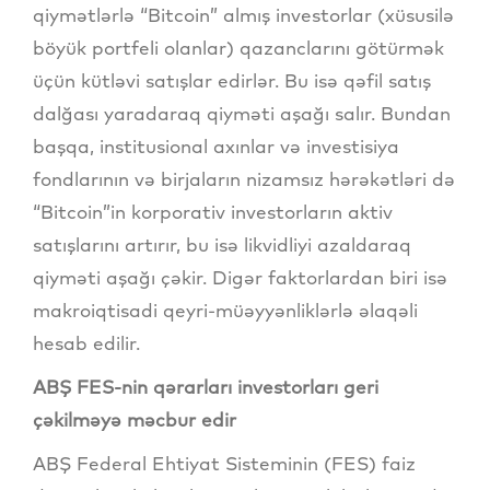
qiymətlərlə “Bitcoin” almış investorlar (xüsusilə
böyük portfeli olanlar) qazanclarını götürmək
üçün kütləvi satışlar edirlər. Bu isə qəfil satış
dalğası yaradaraq qiyməti aşağı salır. Bundan
başqa, institusional axınlar və investisiya
fondlarının və birjaların nizamsız hərəkətləri də
“Bitcoin”in korporativ investorların aktiv
satışlarını artırır, bu isə likvidliyi azaldaraq
qiyməti aşağı çəkir. Digər faktorlardan biri isə
makroiqtisadi qeyri-müəyyənliklərlə əlaqəli
hesab edilir.
ABŞ FES-nin qərarları investorları geri
çəkilməyə məcbur edir
ABŞ Federal Ehtiyat Sisteminin (FES) faiz