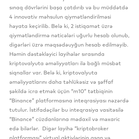
sınaq dövrlərini başa çatdırıb və bu müddətdə
4 innovativ məhsulun qiymətləndirilməsi
həyata keçirilib. Belə ki, 2 istiqamət üzrə
qiymətləndirmə nəticələri uğurlu hesab olunub,
digərləri üzrə məqsədəuyğun hesab edilməyib.
Həmin dəstəkləyici layihələr sırasında
kriptovalyuta əməliyyatları ilə bağlı müsbət
siqnallar var. Belə ki, kriptovalyuta
əməliyyatlarını daha təhlükəsiz və şəffaf
şəkildə icra etmək üçün “m10” tətbiqinin
“Binance” platformasına inteqrasiyası nəzərdə
tutulur. İstifadəçilər bu inteqrasiya vasitəsilə
“Binance” cüzdanlarına mədaxil və məxaric
edə bilərlər. Digər layihə “kriptobroker
platforması” virtual aktivlərinin asan və