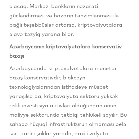
olacaq. Mərkəzi bankların nəzarəti
gücləndirməsi və bazarın tənzimlənməsi ilə
bağlı təşəbbüslər artarsa, kriptovalyutalara
əlavə təzyiq yarana bilər.
Azərbaycanın kriptovalyutalara konservativ
baxışı
Azərbaycanda kriptovalyutalara monetar
baxış konservativdir, blokçeyn
texnologiyalarından istifadəyə müsbət
yanaşılsa da, kriptovalyuta sektoru yüksək
riskli investisiya aktivləri olduğundan onun
maliyyə sektorunda tətbiqi təhlükəli sayılır. Bu
sahədə hüquqi infrastrukturun olmaması belə
sərt xarici şoklar yarada, daxili valyuta