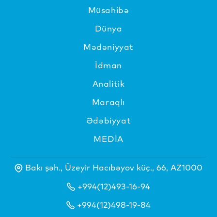
Müsahibə
Dünya
Mədəniyyat
İdman
Analitik
Maraqlı
Ədəbiyyat
MEDİA
Bakı şəh., Üzeyir Hacıbəyov küç., 66, AZ1000
+994(12)493-16-94
+994(12)498-19-84