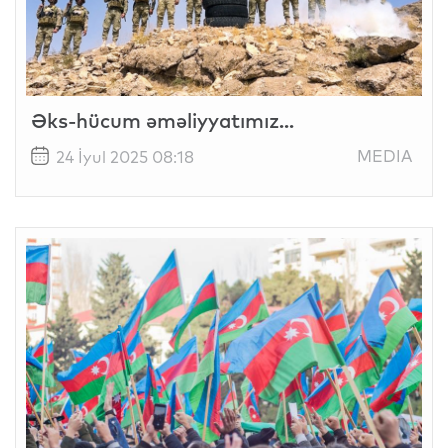
Əks-hücum əməliyyatımız...
MEDIA
24 İyul 2025 08:18