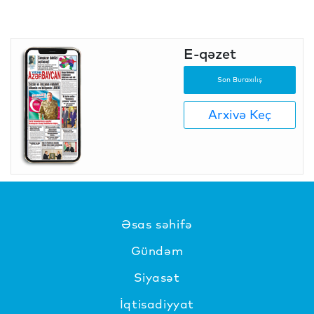
E-qəzet
Son Buraxılış
Arxivə Keç
Əsas səhifə
Gündəm
Siyasət
İqtisadiyyat