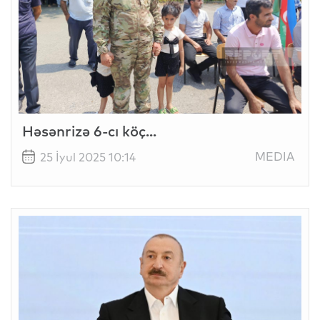
Həsənrizə 6-cı köç...
MEDIA
25 İyul 2025 10:14