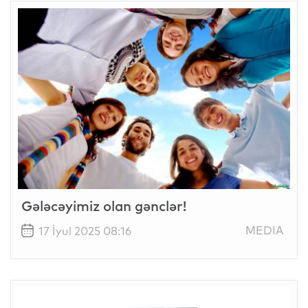
Gələcəyimiz olan gənclər!
MEDIA
17 İyul 2025 08:16