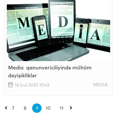
Media qanunvericiliyində mühüm
dəyişikliklər
MEDIA
16 İyul 2025 10:42
7
8
9
10
11