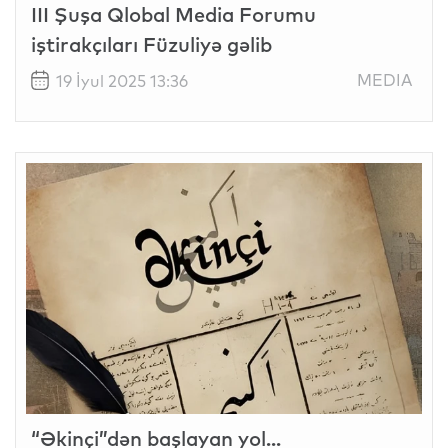
III Şuşa Qlobal Media Forumu
iştirakçıları Füzuliyə gəlib
MEDIA
19 İyul 2025 13:36
“Əkinçi”dən başlayan yol...