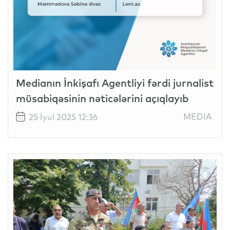
Medianın İnkişafı Agentliyi fərdi jurnalist
müsabiqəsinin nəticələrini açıqlayıb
MEDIA
25 İyul 2025 12:36