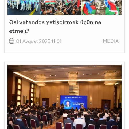
Əsl vətəndaş yetişdirmək üçün nə
etməli?
MEDIA
01 Avqust 2025 11:01