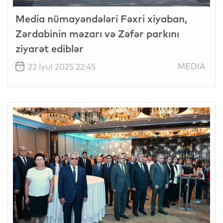
Media nümayəndələri Fəxri xiyaban,
Zərdabinin məzarı və Zəfər parkını
ziyarət ediblər
MEDIA
22 İyul 2025 22:45