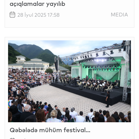
açıqlamalar yayılıb
MEDIA
28 İyul 2025 17:58
Qəbələdə mühüm festival...