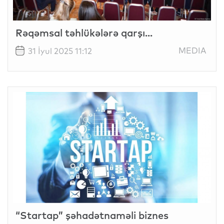
Rəqəmsal təhlükələrə qarşı...
MEDIA
31 İyul 2025 11:12
“Startap” şəhadətnaməli biznes