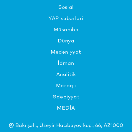
Sosial
YAP xəbərləri
Müsahibə
Dünya
Mədəniyyat
İdman
Analitik
Maraqlı
Ədəbiyyat
MEDİA
Bakı şəh., Üzeyir Hacıbəyov küç., 66, AZ1000