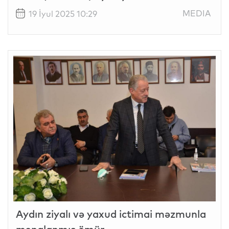
MEDIA
19 İyul 2025 10:29
Aydın ziyalı və yaxud ictimai məzmunla