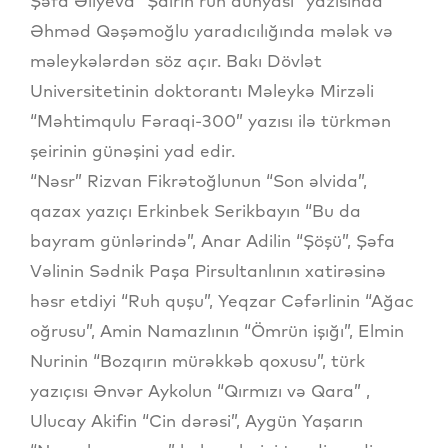
Şəfa Əliyeva “Şairin ruh dünyası” yazısında
Əhməd Qəşəmoğlu yaradıcılığında mələk və
məleykələrdən söz açır. Bakı Dövlət
Universitetinin doktorantı Məleykə Mirzəli
“Məhtimqulu Fəraqi-300” yazısı ilə türkmən
şeirinin günəşini yad edir.
“Nəsr” Rizvan Fikrətoğlunun “Son əlvida”,
qazax yazıçı Erkinbek Serikbayın “Bu da
bayram günlərində”, Anar Adilin “Şöşü”, Şəfa
Vəlinin Sədnik Paşa Pirsultanlının xatirəsinə
həsr etdiyi “Ruh quşu”, Yeqzar Cəfərlinin “Ağac
oğrusu”, Amin Namazlının “Ömrün işığı”, Elmin
Nurinin “Bozqırın mürəkkəb qoxusu”, türk
yazıçısı Ənvər Aykolun “Qırmızı və Qara” ,
Ulucay Akifin “Cin dərəsi”, Aygün Yaşarın