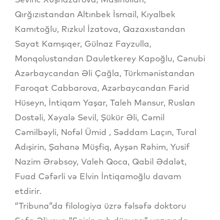
Qırğızıstandan Altınbek İsmail, Kıyalbek
Kamıtoğlu, Rızkul İzatova, Qazaxıstandan
Sayat Kamşıqer, Gülnaz Fayzulla,
Monqolustandan Dauletkerey Kapoğlu, Cənubi
Azərbaycandan Əli Çağla, Türkmənistandan
Faroqat Cabbarova, Azərbaycandan Fərid
Hüseyn, İntiqam Yaşar, Taleh Mənsur, Ruslan
Dostəli, Xəyalə Sevil, Şükür Əli, Cəmil
Cəmilbəyli, Nofəl Ümid , Səddam Laçın, Tural
Adışirin, Şahanə Müşfiq, Ayşən Rəhim, Yusif
Nazim Ərəbsoy, Valeh Qoca, Qabil Ədalət,
Fuad Cəfərli və Elvin İntiqamoğlu davam
etdirir.
“Tribuna”da filologiya üzrə fəlsəfə doktoru