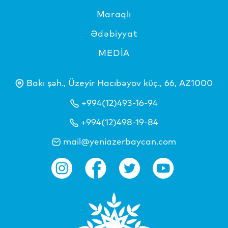
Maraqlı
Ədəbiyyat
MEDİA
Bakı şəh., Üzeyir Hacıbəyov küç., 66, AZ1000
+994(12)493-16-94
+994(12)498-19-84
mail@yeniazerbaycan.com