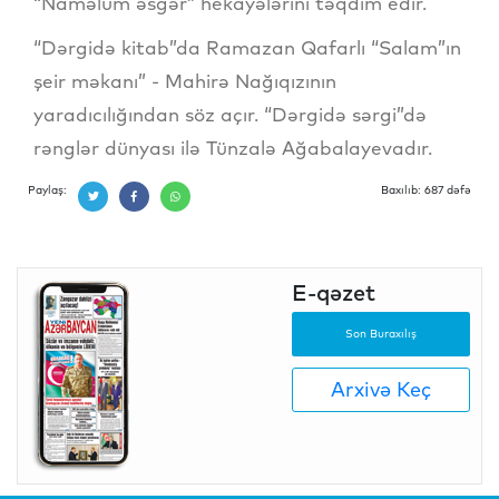
“Naməlum əsgər” hekayələrini təqdim edir.
“Dərgidə kitab”da Ramazan Qafarlı “Salam”ın
şeir məkanı” - Mahirə Nağıqızının
yaradıcılığından söz açır. “Dərgidə sərgi”də
rənglər dünyası ilə Tünzalə Ağabalayevadır.
Paylaş:
Baxılıb: 687 dəfə
E-qəzet
Son Buraxılış
Arxivə Keç