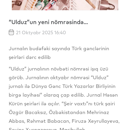
“Ulduz”un yeni nömrəsində...
21 Oktyabr 2025 16:40
Jurnalın budəfəki sayında Türk gənclərinin
şeirləri dərc edilib
“Ulduz” jurnalının növbəti nömrəsi işıq üzü
görüb. Jurnalının oktyabr nömrəsi “Ulduz”
jurnalı ilə Dünya Gənc Türk Yazarlar Birliyinin
birgə layihəsi” olaraq çap edilib. Jurnal Həsən
Kürün şeirləri ilə açılır. “Şeir vaxtı”nı türk şairi
Özgür Bacaksız, Özbəkistandan Mehrinaz
Abbas, Rəhmət Babacan, Firuzə Xeyrullayeva,
Sevinc Xuşnazarova, Masihullah,