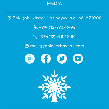
MEDİA
Bakı şəh., Üzeyir Hacıbəyov küç., 66, AZ1000
+994(12)493-16-94
+994(12)498-19-84
mail@yeniazerbaycan.com