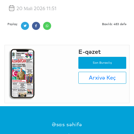
20 Май 2026 11:51
Paylaş:
Baxılıb: 483 dəfə
E-qəzet
Son Buraxılış
Arxivə Keç
Əsas səhifə