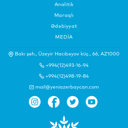
Analitik
Maraqlı
Ədəbiyyat
MEDİA
Bakı şəh., Üzeyir Hacıbəyov küç., 66, AZ1000
+994(12)493-16-94
+994(12)498-19-84
mail@yeniazerbaycan.com