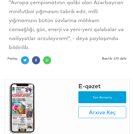
“Avropa çempionatının qalibi olan Azərbaycan
minifutbol yığmasını təbrik edir, milli
yığmamızın bütün üzvlərinə möhkəm
cansağlığı, güc, enerji və yeni-yeni qələbələr və
nailiyyətlər arzulayıram!”, - deyə paylaşımda
bildirilib.
Paylaş:
Baxılıb: 470 dəfə
E-qəzet
Son Buraxılış
Arxivə Keç