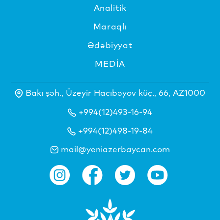
Analitik
Maraqlı
Ədəbiyyat
MEDİA
Bakı şəh., Üzeyir Hacıbəyov küç., 66, AZ1000
+994(12)493-16-94
+994(12)498-19-84
mail@yeniazerbaycan.com