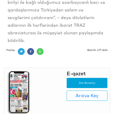
birliyi ilə bağlı olduğumuz azərbaycanlı bacı və
qardaşlarımıza Türkiyədən salam və
sevgilərimi çatdırıram”, – deyə dövlətlərin
adlarının ilk hərflərindən ibarət TRAZ
abreviaturası ilə müşayiət olunan paylaşımda
bildirilib.
Paylaş:
Baxılıb: 477 dəfə
E-qəzet
Son Buraxılış
Arxivə Keç