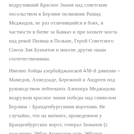
водрузивший Красное Знамя над советским
посольством в Берлине полковник Рашид
Меджидов, не раз отличившийся в боях, в
частности в битве за Кавказ и при захвате моста
над рекой Пилица в Польше, Герой Советского
Союза Зия Буньятов и многие другие наши
соотечественники.
Именно бойцы азербайджанской 416-й дивизии –
Мамедов, Ахмедзаде, Бережной и Андреев под
руководством лейтенанта Алекпера Меджидова
водрузили красное знамя победы над символом
Берлина - Бранденбургскими воротами. Не
случайно, что на митинге, проведенном у
Бранденбургских ворот, генерал Зюванов (с
рождения: Эйбат Атамоглан оглу Эйбатов,