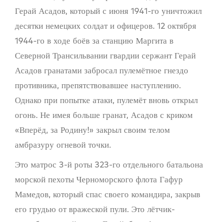
Герай Асадов, который с июня 1941-го уничтожил
десятки немецких солдат и офицеров. 12 октября
1944-го в ходе боёв за станцию Маргита в
Северной Трансильвании гвардии сержант Герай
Асадов гранатами забросал пулемётное гнездо
противника, препятствовавшее наступлению.
Однако при попытке атаки, пулемёт вновь открыл
огонь. Не имея больше гранат, Асадов с криком
«Вперёд, за Родину!» закрыл своим телом
амбразуру огневой точки.
Это матрос 3-й роты 323-го отдельного батальона
морской пехоты Черноморского флота Гафур
Мамедов, который спас своего командира, закрыв
его грудью от вражеской пули. Это лётчик-