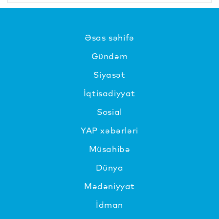
Əsas səhifə
Gündəm
Siyasət
İqtisadiyyat
Sosial
YAP xəbərləri
Müsahibə
Dünya
Mədəniyyat
İdman