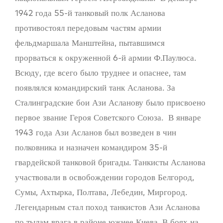
1942 года 55-й танковый полк Асланова
противостоял передовым частям армии
фельдмаршала Манштейна, пытавшимся
прорваться к окруженной 6-й армии Ф.Паулюса.
Всюду, где всего было труднее и опаснее, там
появлялся командирский танк Асланова. За
Сталинградские бои Ази Асланову было присвоено
первое звание Героя Советского Союза. В январе
1943 года Ази Асланов был возведен в чин
полковника и назначен командиром 35-й
гвардейской танковой бригады. Танкисты Асланова
участвовали в освобождении городов Белгород,
Сумы, Ахтырка, Полтава, Лебедин, Миргород.
Легендарным стал поход танкистов Ази Асланова
по тылам врага в районе южнее Киева. В боях на