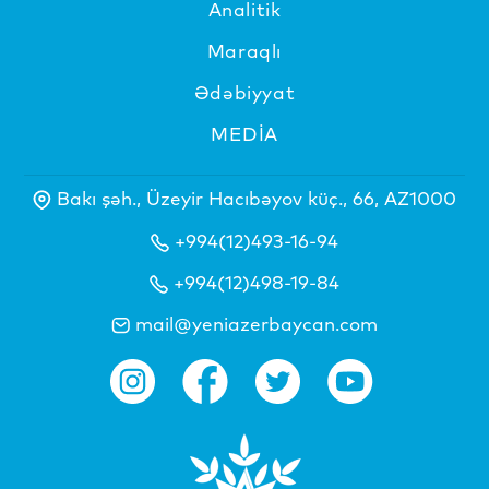
Analitik
Maraqlı
Ədəbiyyat
MEDİA
Bakı şəh., Üzeyir Hacıbəyov küç., 66, AZ1000
+994(12)493-16-94
+994(12)498-19-84
mail@yeniazerbaycan.com