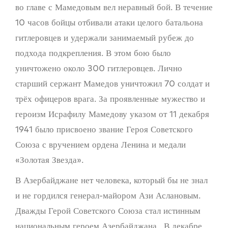
во главе с Мамедовым вел неравный бой. В течение
10 часов бойцы отбивали атаки целого батальона
гитлеровцев и удержали занимаемый рубеж до
подхода подкрепления. В этом бою было
уничтожено около 300 гитлеровцев. Лично
старший сержант Мамедов уничтожил 70 солдат и
трёх офицеров врага. За проявленные мужество и
героизм Исрафилу Мамедову указом от 11 декабря
1941 было присвоено звание Героя Советского
Союза с вручением ордена Ленина и медали
«Золотая Звезда».
В Азербайджане нет человека, который бы не знал
и не гордился генерал-майором Ази Аслановым.
Дважды Герой Советского Союза стал истинным
национальным героем Азербайджана. В декабре