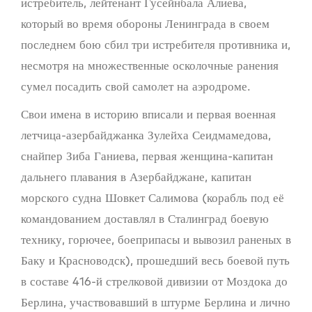
истребитель, лейтенант Гусейнбала Алиева,
который во время обороны Ленинграда в своем
последнем бою сбил три истребителя противника и,
несмотря на множественные осколочные ранения
сумел посадить свой самолет на аэродроме.
Свои имена в историю вписали и первая военная
летчица-азербайджанка Зулейха Сеидмамедова,
снайпер Зиба Ганиева, первая женщина-капитан
дальнего плавания в Азербайджане, капитан
морского судна Шовкет Салимова (корабль под её
командованием доставлял в Сталинград боевую
технику, горючее, боеприпасы и вывозил раненых в
Баку и Красноводск), прошедший весь боевой путь
в составе 416-й стрелковой дивизии от Моздока до
Берлина, участвовавший в штурме Берлина и лично