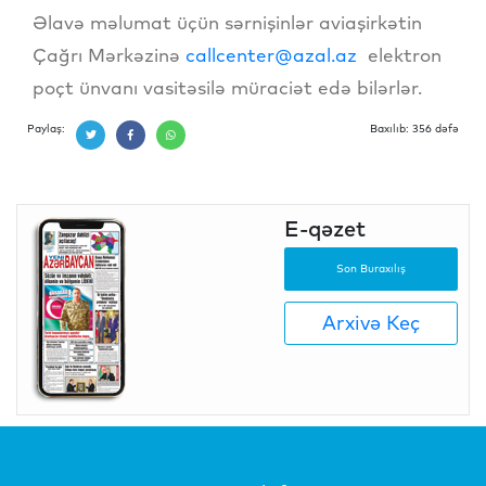
Əlavə məlumat üçün sərnişinlər aviaşirkətin
Çağrı Mərkəzinə
callcenter@azal.az
elektron
poçt ünvanı vasitəsilə müraciət edə bilərlər.
Paylaş:
Baxılıb: 356 dəfə
E-qəzet
Son Buraxılış
Arxivə Keç