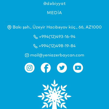
Ədəbiyyat
MEDİA
Bakı şəh., Üzeyir Hacıbəyov küç., 66, AZ1000
+994(12)493-16-94
+994(12)498-19-84
mail@yeniazerbaycan.com