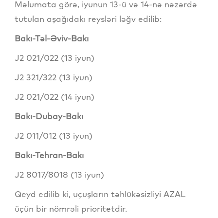
Məlumata görə, iyunun 13-ü və 14-nə nəzərdə
tutulan aşağıdakı reysləri ləğv edilib:
Bakı-Təl-Əviv-Bakı
J2 021/022 (13 iyun)
J2 321/322 (13 iyun)
J2 021/022 (14 iyun)
Bakı-Dubay-Bakı
J2 011/012 (13 iyun)
Bakı-Tehran-Bakı
J2 8017/8018 (13 iyun)
Qeyd edilib ki, uçuşların təhlükəsizliyi AZAL
üçün bir nömrəli prioritetdir.