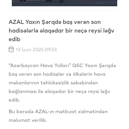
AZAL Yaxın Şərqdə baş verən son
hadisələrlə əlaqədar bir neçə reysi ləğv
edib
13 İyun 2025 09:53
“Azərbaycan Hava Yolları” QSC Yaxın Şərqdə
baş verən son hadisələr və ölkələrin hava
məkanlarının təhlükəsizlik səbəbindən
bağlanması ilə əlaqədar bir neçə reysi ləğv
edib.
Bu barədə AZAL-ın mətbuat xidmətindən
məlumat verilib.