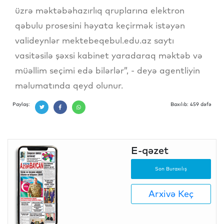
üzrə məktəbəhazırlıq qruplarına elektron
qəbulu prosesini həyata keçirmək istəyən
valideynlər mektebeqebul.edu.az saytı
vasitəsilə şəxsi kabinet yaradaraq məktəb və
müəllim seçimi edə bilərlər”, - deyə agentliyin
məlumatında qeyd olunur.
Paylaş:
Baxılıb: 459 dəfə
E-qəzet
Son Buraxılış
Arxivə Keç