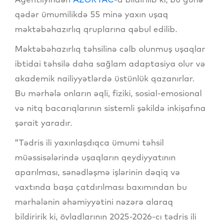
qədər ümumilikdə 55 minə yaxın uşaq
məktəbəhazırlıq qruplarına qəbul edilib.
Məktəbəhazırlıq təhsilinə cəlb olunmuş uşaqlar
ibtidai təhsilə daha sağlam adaptasiya olur və
akademik nailiyyətlərdə üstünlük qazanırlar.
Bu mərhələ onların əqli, fiziki, sosial-emosional
və nitq bacarıqlarının sistemli şəkildə inkişafına
şərait yaradır.
“Tədris ili yaxınlaşdıqca ümumi təhsil
müəssisələrində uşaqların qeydiyyatının
aparılması, sənədləşmə işlərinin dəqiq və
vaxtında başa çatdırılması baxımından bu
mərhələnin əhəmiyyətini nəzərə alaraq
bildiririk ki, övladlarının 2025-2026-cı tədris ili