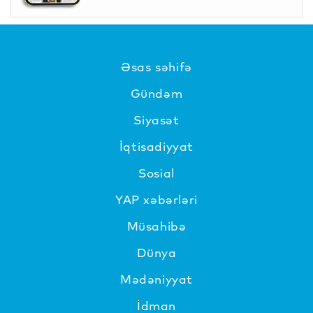
Əsas səhifə
Gündəm
Siyasət
İqtisadiyyat
Sosial
YAP xəbərləri
Müsahibə
Dünya
Mədəniyyat
İdman