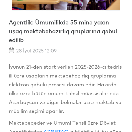
Agentlik: Ümumilikdə 55 minə yaxın
uşaq məktəbəhazırlıq qruplarına qəbul
edilib
28 İyul 2025 12:09
İyunun 21-dən start verilən 2025-2026-cı tədris
ili üzrə uşaqların məktəbəhazırlıq qruplarına
elektron qəbulu prosesi davam edir. Hazırda
ölkə üzrə bütün ümumi təhsil müəssisələrində
Azərbaycan və digər bölmələr üzrə məktəb və
müəllim seçimi aparılır.
Məktəbəqədər və Ümumi Təhsil üzrə Dövlət
Agentliyindən
AZƏRTAC
-a bildirilib ki, bu günə