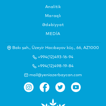
Analitik
Maraqlı
Ədəbiyyat
MEDİA
Bakı şəh., Üzeyir Hacıbəyov küç., 66, AZ1000
+994(12)493-16-94
+994(12)498-19-84
mail@yeniazerbaycan.com