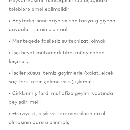
Heyvan kəsimi məntəqələrində aşağıdakı
tələblərə əməl edilməlidir:
• Baytarlıq-sanitariya və sanitariya-gigiyena
qaydaları təmin olunmalı;
• Məntəqədə fasiləsiz su təchizatı olmalı;
• İşçi heyət mütəmadi tibbi müayinədən
keçməli;
• İşçilər xüsusi təmiz geyimlərlə (xalat, əlcək,
saç toru, rezin çəkmə və s.) işləməli;
• Çirklənmiş fərdi mühafizə geyimi vaxtında
dəyişdirilməli;
• Əraziyə it, pişik və zərərvericilərin daxil
olmasının qarşısı alınmalı;