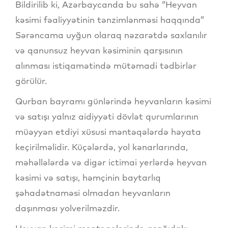
Bildirilib ki, Azərbaycanda bu sahə “Heyvan
kəsimi fəaliyyətinin tənzimlənməsi haqqında”
Sərəncama uyğun olaraq nəzarətdə saxlanılır
və qanunsuz heyvan kəsiminin qarşısının
alınması istiqamətində mütəmadi tədbirlər
görülür.
Qurban bayramı günlərində heyvanların kəsimi
və satışı yalnız aidiyyəti dövlət qurumlarının
müəyyən etdiyi xüsusi məntəqələrdə həyata
keçirilməlidir. Küçələrdə, yol kənarlarında,
məhəllələrdə və digər ictimai yerlərdə heyvan
kəsimi və satışı, həmçinin baytarlıq
şəhadətnaməsi olmadan heyvanların
daşınması yolverilməzdir.