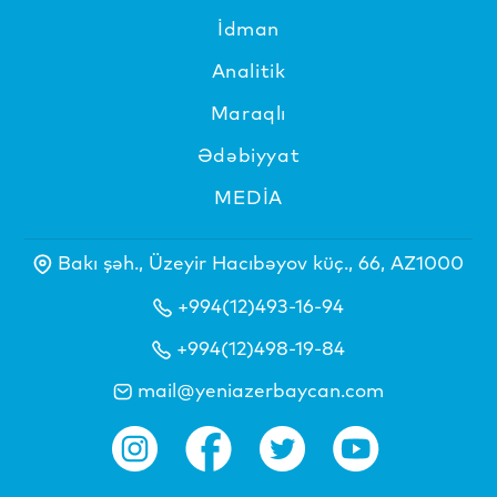
İdman
Analitik
Maraqlı
Ədəbiyyat
MEDİA
Bakı şəh., Üzeyir Hacıbəyov küç., 66, AZ1000
+994(12)493-16-94
+994(12)498-19-84
mail@yeniazerbaycan.com