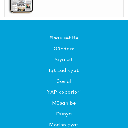
Əsas səhifə
Gündəm
Siyasət
İqtisadiyyat
Sosial
YAP xəbərləri
Müsahibə
Dünya
Mədəniyyat