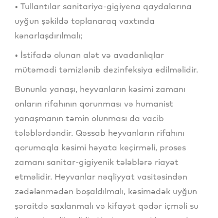
• Tullantılar sanitariya-gigiyena qaydalarına
uyğun şəkildə toplanaraq vaxtında
kənarlaşdırılmalı;
• İstifadə olunan alət və avadanlıqlar
mütəmadi təmizlənib dezinfeksiya edilməlidir.
Bununla yanaşı, heyvanların kəsimi zamanı
onların rifahının qorunması və humanist
yanaşmanın təmin olunması da vacib
tələblərdəndir. Qəssab heyvanların rifahını
qorumaqla kəsimi həyata keçirməli, proses
zamanı sanitar-gigiyenik tələblərə riayət
etməlidir. Heyvanlar nəqliyyat vasitəsindən
zədələnmədən boşaldılmalı, kəsimədək uyğun
şəraitdə saxlanmalı və kifayət qədər içməli su