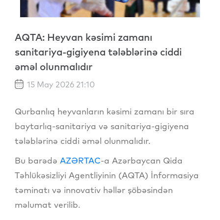
AQTA: Heyvan kəsimi zamanı
sanitariya-gigiyena tələblərinə ciddi
əməl olunmalıdır
15 May 2026 21:10
Qurbanlıq heyvanların kəsimi zamanı bir sıra
baytarlıq-sanitariya və sanitariya-gigiyena
tələblərinə ciddi əməl olunmalıdır.
Bu barədə
AZƏRTAC
-a Azərbaycan Qida
Təhlükəsizliyi Agentliyinin (AQTA) İnformasiya
təminatı və innovativ həllər şöbəsindən
məlumat verilib.