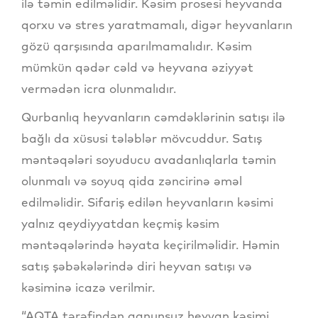
ilə təmin edilməlidir. Kəsim prosesi heyvanda
qorxu və stres yaratmamalı, digər heyvanların
gözü qarşısında aparılmamalıdır. Kəsim
mümkün qədər cəld və heyvana əziyyət
vermədən icra olunmalıdır.
Qurbanlıq heyvanların cəmdəklərinin satışı ilə
bağlı da xüsusi tələblər mövcuddur. Satış
məntəqələri soyuducu avadanlıqlarla təmin
olunmalı və soyuq qida zəncirinə əməl
edilməlidir. Sifariş edilən heyvanların kəsimi
yalnız qeydiyyatdan keçmiş kəsim
məntəqələrində həyata keçirilməlidir. Həmin
satış şəbəkələrində diri heyvan satışı və
kəsiminə icazə verilmir.
“AQTA tərəfindən qanunsuz heyvan kəsimi