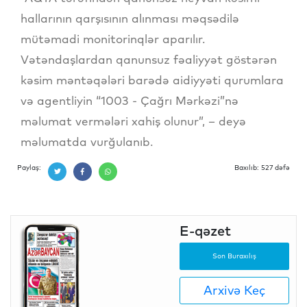
hallarının qarşısının alınması məqsədilə
mütəmadi monitorinqlər aparılır.
Vətəndaşlardan qanunsuz fəaliyyət göstərən
kəsim məntəqələri barədə aidiyyəti qurumlara
və agentliyin “1003 - Çağrı Mərkəzi”nə
məlumat vermələri xahiş olunur”, – deyə
məlumatda vurğulanıb.
Paylaş:
Baxılıb: 527 dəfə
E-qəzet
Son Buraxılış
Arxivə Keç