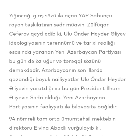
Yığıncağı giriş sözü ilə açan YAP Sabunçu
rayon təşkilatının sədr müavini Zülfüqar
Cəfərov qeyd edib ki, Ulu Öndər Heydər Əliyev
ideologiyasının tərənnümü və tarixi reallığı
əsasında yaranan Yeni Azərbaycan Partiyası
bu gün də öz uğur və tərəqqi sözünü
deməkdədir. Azərbaycanın son illərdə
qazandığı böyük nailiyyətlər Ulu Öndər Heydər
Əliyevin yaratdığı və bu gün Prezident İlham
Əliyevin Sədri olduğu Yeni Azərbaycan
Partiyasının fəaliyyəti ilə bilavasitə bağlıdır.
94 nömrəli tam orta ümumtəhsil məktəbin
direktoru Elvina Abadlı vurğulayıb ki,