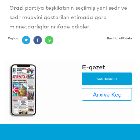
Ərazi partiya təşkilatının seçilmiş yeni sədr və
sədr müavini göstərilən etimada görə
minnətdarlıqlarını ifadə ediblər.
Paylaş:
Baxılıb: 497 dəfə
E-qəzet
Son Buraxılış
Arxivə Keç