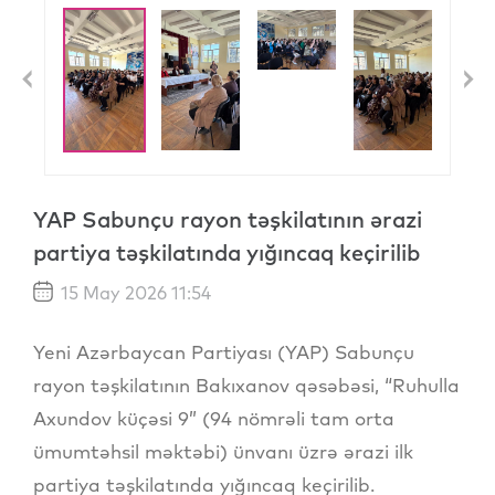
Previous
N
YAP Sabunçu rayon təşkilatının ərazi
partiya təşkilatında yığıncaq keçirilib
15 May 2026 11:54
Yeni Azərbaycan Partiyası (YAP) Sabunçu
rayon təşkilatının Bakıxanov qəsəbəsi, “Ruhulla
Axundov küçəsi 9” (94 nömrəli tam orta
ümumtəhsil məktəbi) ünvanı üzrə ərazi ilk
partiya təşkilatında yığıncaq keçirilib.