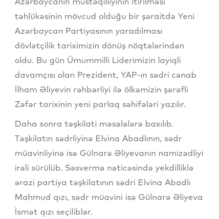
Azərbaycanın müstəqilliyinin itirilməsi
təhlükəsinin mövcud olduğu bir şəraitdə Yeni
Azərbaycan Partiyasının yaradılması
dövlətçilik tariximizin dönüş nöqtələrindən
oldu. Bu gün Ümummilli Liderimizin layiqli
davamçısı olan Prezident, YAP-ın sədri cənab
İlham Əliyevin rəhbərliyi ilə ölkəmizin şərəfli
Zəfər tarixinin yeni parlaq səhifələri yazılır.
Daha sonra təşkilati məsələlərə baxılıb.
Təşkilatın sədrliyinə Elvina Abadlının, sədr
müavinliyinə isə Gülnarə Əliyevanın namizədliyi
irəli sürülüb. Səsvermə nəticəsində yekdilliklə
ərazi partiya təşkilatının sədri Elvina Abadlı
Mahmud qızı, sədr müavini isə Gülnarə Əliyeva
İsmət qızı seçiliblər.