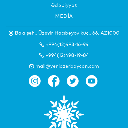
Ədəbiyyat
MEDİA
Bakı şəh., Üzeyir Hacıbəyov küç., 66, AZ1000
+994(12)493-16-94
+994(12)498-19-84
mail@yeniazerbaycan.com