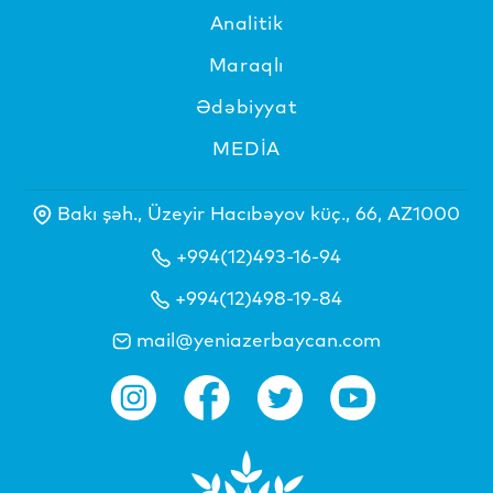
Analitik
Maraqlı
Ədəbiyyat
MEDİA
Bakı şəh., Üzeyir Hacıbəyov küç., 66, AZ1000
+994(12)493-16-94
+994(12)498-19-84
mail@yeniazerbaycan.com