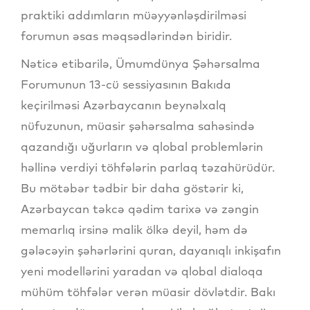
praktiki addımların müəyyənləşdirilməsi
forumun əsas məqsədlərindən biridir.
Nəticə etibarilə, Ümumdünya Şəhərsalma
Forumunun 13-cü sessiyasının Bakıda
keçirilməsi Azərbaycanın beynəlxalq
nüfuzunun, müasir şəhərsalma sahəsində
qazandığı uğurların və qlobal problemlərin
həllinə verdiyi töhfələrin parlaq təzahürüdür.
Bu mötəbər tədbir bir daha göstərir ki,
Azərbaycan təkcə qədim tarixə və zəngin
memarlıq irsinə malik ölkə deyil, həm də
gələcəyin şəhərlərini quran, dayanıqlı inkişafın
yeni modellərini yaradan və qlobal dialoqa
mühüm töhfələr verən müasir dövlətdir. Bakı