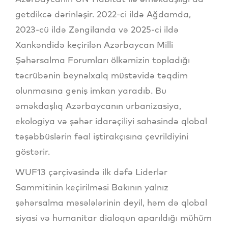
getdikcə dərinləşir. 2022-ci ildə Ağdamda,
2023-cü ildə Zəngilanda və 2025-ci ildə
Xankəndidə keçirilən Azərbaycan Milli
Şəhərsalma Forumları ölkəmizin topladığı
təcrübənin beynəlxalq müstəvidə təqdim
olunmasına geniş imkan yaradıb. Bu
əməkdaşlıq Azərbaycanın urbanizasiya,
ekologiya və şəhər idarəçiliyi sahəsində qlobal
təşəbbüslərin fəal iştirakçısına çevrildiyini
göstərir.
WUF13 çərçivəsində ilk dəfə Liderlər
Sammitinin keçirilməsi Bakının yalnız
şəhərsalma məsələlərinin deyil, həm də qlobal
siyasi və humanitar dialoqun aparıldığı mühüm