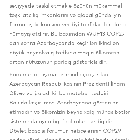
səviyyədə təşkil etməklə özünün mükəmməl
təşkilatçılıq imkanlarını və qlobal gündəliyin
formalaşdırılmasına verdiyi töhfələri bir daha
nümayiş etdirir. Bu baxımdan WUF13 COP29-
dan sonra Azərbaycanda keçirilən ikinci ən
böyük beynəlxalq tədbir olmaqla ölkəmizin
artan nüfuzunun parlaq göstəricisidir.
Forumun açılış mərasimində çıxış edən
Azərbaycan Respublikasının Prezidenti İlham
Əliyev vurğuladı ki, bu mötəbər tədbirin
Bakıda keçirilməsi Azərbaycana göstərilən
etimadın və ölkəmizin beynəlxalq münasibətlər
sistemində oynadığı fəal rolun təsdiqidir.
Dövlət başçısı forumun nəticələrinin COP29
qədər uğurlu olacağına əminliyini ifadə edərək