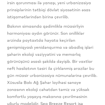
irsin qorunması ilə yanaşı, yeni urbanizasiya
prinsiplərinin tətbiqi dövlət siyasətinin əsas
istiqamətlərindən birinə çevrilib.
Bakının simasında qədimliklə müasirliyin
harmoniyası aydın görünür. Son onilliklər
ərzində paytaxtda həyata keçirilən
genişmiqyaslı yenidənqurma və abadlıq işləri
şəhərin ekoloji vəziyyətini və memarlıq
görünüşünü əsaslı şəkildə dəyişib. Bir vaxtlar
neft hasilatının təsiri ilə çirklənmiş ərazilər bu
gün müasir urbanizasiya nümunələrinə çevrilib.
Xüsusilə Bakı Ağ Şəhər layihəsi sənaye
zonasının ekoloji cəhətdən təmiz və yüksək
komfortlu yaşayış məkanına çevrilməsinin
uğurlu modelidir. Sea Breeze Resort isə