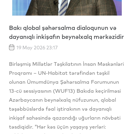
Bakı qlobal şəhərsalma dialoqunun və
dayanıqlı inkişafın beynəlxalq mərkəzidir
19 May 2026 23:17
Birləşmiş Millətlər Təşkilatının İnsan Məskənləri
Proqramı – UN-Habitat tərəfindən təşkil
olunan Ümumdünya Şəhərsalma Forumunun
13-cü sessiyasının (WUF13) Bakıda keçirilməsi
Azərbaycanın beynəlxalq nüfuzunun, qlobal
təşəbbüslərdə fəal iştirakının və dayanıqlı
inkişaf sahəsində qazandığı uğurların növbəti
təsdiqidir. “Hər kəs üçün yaşayış yerləri: