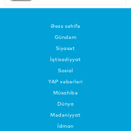
Əsas səhifə
Gündəm
Siyasət
İqtisadiyyat
Sosial
YAP xəbərləri
Müsahibə
Dünya
Mədəniyyat
İdman