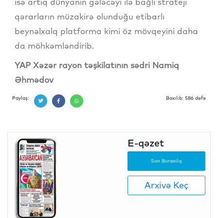
isə artıq dünyanın gələcəyi ilə bağlı strateji
qərarların müzakirə olunduğu etibarlı
beynəlxalq platforma kimi öz mövqeyini daha
da möhkəmləndirib.
YAP Xəzər rayon təşkilatının sədri Namiq
Əhmədov
Paylaş:
Baxılıb: 586 dəfə
E-qəzet
Son Buraxılış
Arxivə Keç