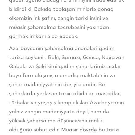
bildirdi ki, Bakıda toplaşan minlərlə qonaq
ölkəmizin inkişafını, zəngin tarixi irsini və
müasir şəhərsalma təcrübəsini yaxından
görmək imkanı əldə edəcək.
Azərbaycanın şəhərsalma ənənələri qədim
tarixə söykənir. Bakı, Şamaxı, Gəncə, Naxçıvan,
Qəbələ və Şəki kimi qədim şəhərlərimiz əsrlər
boyu formalaşmış memarlıq məktəbinin və
şəhər mədəniyyətinin daşıyıcılarıdır. Bu
şəhərlərdə yerləşən tarixi abidələr, məscidlər,
türbələr və yaşayış kompleksləri Azərbaycanın
yalnız zəngin mədəniyyətə deyil, həm də
yüksək şəhərsalma düşüncəsinə malik
olduğunu sübut edir. Müasir dövrdə bu tarixi