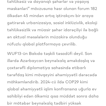
təhlükəsiz və dayanıqlı şəhərlər və yaşayış
məskənləri” mövzusuna həsr olunan forum 182
ölkədən 45 mindən artıq iştirakçını bir araya
gətirərək urbanizasiya, sosial inklüzivlik, ekoloji
təhlükəsizlik və müasir şəhər idarəçiliyi ilə bağlı
ən aktual məsələlərin müzakirə olunduğu
nüfuzlu qlobal platformaya çevrilib.
WUF13-ün Bakıda təşkili təsadüfi deyil. Son
illərdə Azərbaycan beynəlxalq əməkdaşlıq və
çoxtərəfli diplomatiya sahəsində etibarlı
tərəfdaş kimi mövqeyini əhəmiyyətli dərəcədə
möhkəmləndirib. 2024-cü ildə COP29 kimi
qlobal əhəmiyyətli iqlim konfransına uğurla ev
sahibliyi edən ölkəmiz qısa müddət sonra daha
bir mötəbər beynəlxalq tədbiri yüksək