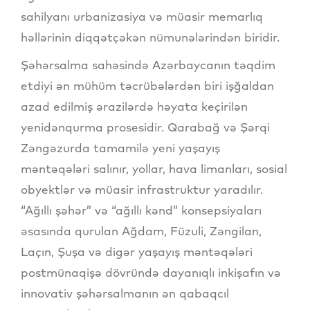
sahilyanı urbanizasiya və müasir memarlıq
həllərinin diqqətçəkən nümunələrindən biridir.
Şəhərsalma sahəsində Azərbaycanın təqdim
etdiyi ən mühüm təcrübələrdən biri işğaldan
azad edilmiş ərazilərdə həyata keçirilən
yenidənqurma prosesidir. Qarabağ və Şərqi
Zəngəzurda tamamilə yeni yaşayış
məntəqələri salınır, yollar, hava limanları, sosial
obyektlər və müasir infrastruktur yaradılır.
“Ağıllı şəhər” və “ağıllı kənd” konsepsiyaları
əsasında qurulan Ağdam, Füzuli, Zəngilan,
Laçın, Şuşa və digər yaşayış məntəqələri
postmünaqişə dövründə dayanıqlı inkişafın və
innovativ şəhərsalmanın ən qabaqcıl