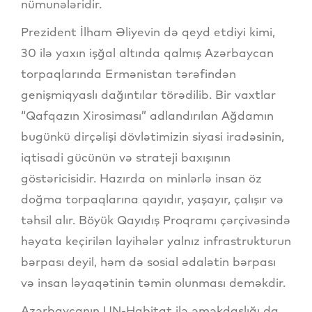
nümunələridir.
Prezident İlham Əliyevin də qeyd etdiyi kimi,
30 ilə yaxın işğal altında qalmış Azərbaycan
torpaqlarında Ermənistan tərəfindən
genişmiqyaslı dağıntılar törədilib. Bir vaxtlar
“Qafqazın Xirosiması” adlandırılan Ağdamın
bugünkü dirçəlişi dövlətimizin siyasi iradəsinin,
iqtisadi gücünün və strateji baxışının
göstəricisidir. Hazırda on minlərlə insan öz
doğma torpaqlarına qayıdır, yaşayır, çalışır və
təhsil alır. Böyük Qayıdış Proqramı çərçivəsində
həyata keçirilən layihələr yalnız infrastrukturun
bərpası deyil, həm də sosial ədalətin bərpası
və insan ləyaqətinin təmin olunması deməkdir.
Azərbaycanın UN-Habitat ilə əməkdaşlığı da