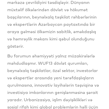
mərkəzə çevrildiyini təsdiqləyir. Dünyanın
müxtəlif ölkələrindən dövlət və hökumət
başçılarının, beynəlxalq təşkilat rəhbərlərinin
və ekspertlərin Azərbaycan paytaxtında bir
araya gəlməsi ölkəmizin sabitlik, əməkdaşlıq
və həmrəylik məkanı kimi qəbul olunduğunu
göstərir.
Bu forumun əhəmiyyəti yalnız müzakirələrlə
məhdudlaşmır. WUF13 dövlət qurumları,
beynəlxalq təşkilatlar, özəl sektor, investorlar
və ekspertlər arasında yeni tərəfdaşlıqların
qurulmasına, innovativ layihələrin təşviqinə və
investisiya imkanlarının genişlənməsinə şərait
yaradır. Urbanizasiya, iqlim dəyişiklikləri və
sosial rifah kimi qlobal problemlərin həlli üçün