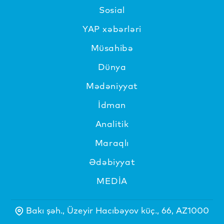
Sosial
YAP xəbərləri
Müsahibə
Dünya
Mədəniyyat
İdman
Analitik
Maraqlı
Ədəbiyyat
MEDİA
Bakı şəh., Üzeyir Hacıbəyov küç., 66, AZ1000