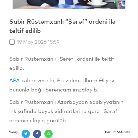
Sabir Rüstəmxanlı “Şərəf” ordeni ilə
təltif edilib
19 May 2026 15:59
Sabir Rüstəmxanlı “Şərəf” ordeni ilə təltif
edilib.
APA
xəbər verir ki, Prezident İlham Əliyev
bununla bağlı Sərəncam imzalayıb.
Sabir Rüstəmxanlı Azərbaycan ədəbiyyatının
inkişafında böyük xidmətlərinə görə “Şərəf”
ordeninə layiq görülüb.
Paylaş:
Baxılıb: 564 dəfə