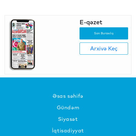
E-qəzet
Son Buraxılış
Arxivə Keç
Əsas səhifə
Gündəm
Siyasət
İqtisadiyyat