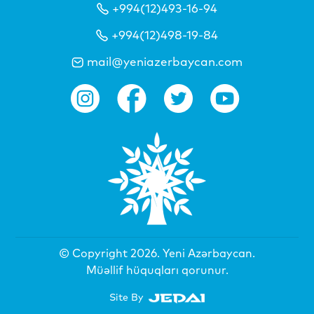
+994(12)493-16-94
+994(12)498-19-84
mail@yeniazerbaycan.com
© Copyright 2026.
Yeni Azərbaycan
.
Müəllif hüquqları qorunur.
Site By