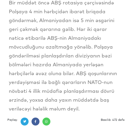
Bir müddət öncə ABŞ rotasiya çərçivəsində
Polşaya 4 min hərbçidən ibarət briqada
göndərmək, Almaniyadan isə 5 min əsgərini
geri çəkmək qərarına gəlib. Hər iki qərar
nəticə etibarilə ABŞ-nin Almaniyadakı
mövcudluğunu azaltmağa yönəlib. Polşaya
göndərilməsi planlaşdırılan diviziyanın bəzi
bölmələri hazırda Almaniyada yerləşən
hərbçilərlə əvəz oluna bilər. ABŞ qoşunlarının
yerdəyişməsi ilə bağlı qərarların NATO-nun
növbəti 4 illik müdafiə planlaşdırması dövrü
ərzində, yoxsa daha yaxın müddətdə baş
veriləcəyi hələlik məlum deyil.
Paylaş:
Baxılıb: 472 dəfə