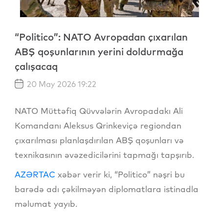
“Politico”: NATO Avropadan çıxarılan
ABŞ qoşunlarının yerini doldurmağa
çalışacaq
20 May 2026 19:22
NATO Müttəfiq Qüvvələrin Avropadakı Ali
Komandanı Aleksus Qrinkeviçə regiondan
çıxarılması planlaşdırılan ABŞ qoşunları və
texnikasının əvəzedicilərini tapmağı tapşırıb.
AZƏRTAC
xəbər verir ki, “Politico” nəşri bu
barədə adı çəkilməyən diplomatlara istinadla
məlumat yayıb.