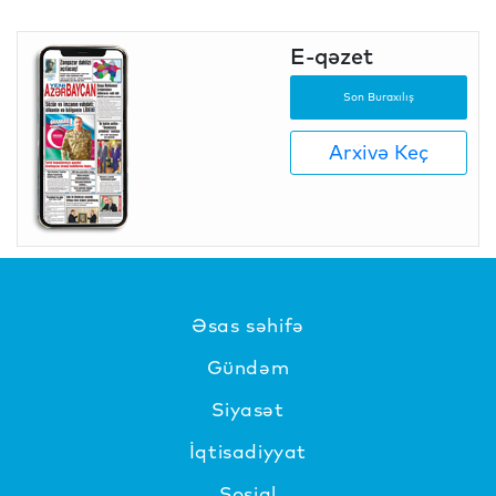
E-qəzet
Son Buraxılış
Arxivə Keç
Əsas səhifə
Gündəm
Siyasət
İqtisadiyyat
Sosial