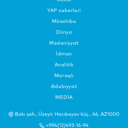
YAP xəbərləri
Müsahibə
Dünya
Mədəniyyat
İdman
Analitik
Maraqlı
Ədəbiyyat
MEDİA
Bakı şəh., Üzeyir Hacıbəyov küç., 66, AZ1000
+994(12)493-16-94