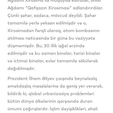
Ağdamı Xirosima ilə müqayisə edirdilər, onlar
Ağdamı "Qafqazın Xirosiması" adlandırırdılar.
Çünki şəhər, sadəcə, mövcud deyildi. Şəhər
tamamilə yerlə yeksan edilmişdir və o,
Xirosimadan fərqli olaraq, atom bombasının
atılması nəticəsində bir günə bu vəziyyətə
düşməmişdir. Bu, 30 illik işğal ərzində
edilmişdir və bu zaman binalar, tarixi binalar
və ictimai binalar, evlər tamamilə sökülərək
dağıdılmışdır.
Prezident İlham Əliyev çıxışında beynəlxalq
əməkdaşlıq məsələlərinə də geniş yer verərək,
bildirib ki, qlobal urbanizasiya problemləri
bütün dünya ölkələrinin qarşısında duran
ümumi çağırışlardır. İqlim dəyişiklikləri, əhali