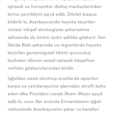
iqtisadi və humanitar dialoq mərkəzlərindən
birinə çevrildiyini qeyd edib. Dövlət başçısı
bildirib ki, Azərbaycanda həyata keçirilən
müasir inkişaf strategiyası şəhərsalma
sahəsində də özünü aydın şəkildə göstərir. Son
illərdə Bakı şəhərində və regionlarda həyata
keçirilən genişmiqyaslı tikinti-quruculuq
layihələri ölkənin sosial-iqtisadi inkişafının
mühüm göstəricilərindən biridir.
İşğaldan azad olunmuş ərazilərdə aparılan
bərpa və yenidənqurma işlərindən ətraflı bəhs
edən ölkə Prezideni cənab İlham Əliyev qeyd
edib ki, uzun illər ərzində Ermənistanın işğalı
nəticəsində Azərbaycanın şəhər və kəndləri