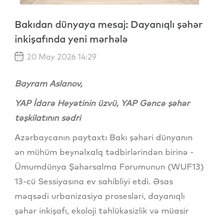
Bakıdan dünyaya mesaj: Dayanıqlı şəhər
inkişafında yeni mərhələ
20 May 2026 14:29
Bayram Aslanov
,
YAP İdarə Heyətinin üzvü, YAP Gəncə şəhər
təşkilatının sədri
Azərbaycanın paytaxtı Bakı şəhəri dünyanın
ən mühüm beynəlxalq tədbirlərindən birinə -
Ümumdünya Şəhərsalma Forumunun (WUF13)
13-cü Sessiyasına ev sahibliyi etdi. Əsas
məqsədi urbanizasiya prosesləri, dayanıqlı
şəhər inkişafı, ekoloji təhlükəsizlik və müasir