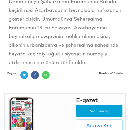
Ümumdünya Şəhərsalma Forumunun Bakıda
keçirilməsi Azərbaycanın beynəlxalq nüfuzunun
göstəricisidir. Ümumdünya Şəhərsalma
Forumunun 13-cü Sessiyası Azərbaycanın
beynəlxalq mövqeyinin möhkəmlənməsinə,
ölkənin urbanizasiya və şəhərsalma sahəsində
həyata keçirdiyi uğurlu siyasətin nümayiş
etdirilməsinə mühüm töhfə oldu.
Paylaş:
Baxılıb: 623 dəfə
E-qəzet
Son Buraxılış
Arxivə Keç