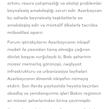
artımı, resurs çatışmazlığı və ekoloji problemlər
beynəlxalq əməkdaşlığı zəruri edir. Azərbaycan
bu sahədə beynəlxalq təşkilatlarla sıx
əməkdaşlıq edir və müxtəlif ölkələrlə təcrübə
mübadiləsi aparır.
Forum iştirakçılarını Azərbaycanın inkişaf
modeli ilə yaxından tanış olmağa çağıran
dövlət başçısı vurğulayıb ki, Bakı şəhərinin
müasir memarlıq görünüşü, nəqliyyat
infrastrukturu və urbanizasiya layihələri
Azərbaycanın dinamik inkişafını nümayiş
etdirir. Son illərdə paytaxtda həyata keçirilən
abadlıq və yenidənqurma işləri Bakını regionun
ən müasir şəhərlərindən birinə çevirmişdir.