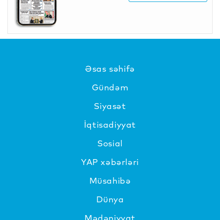
Əsas səhifə
Gündəm
Siyasət
İqtisadiyyat
Sosial
YAP xəbərləri
Müsahibə
Dünya
Mədəniyyat