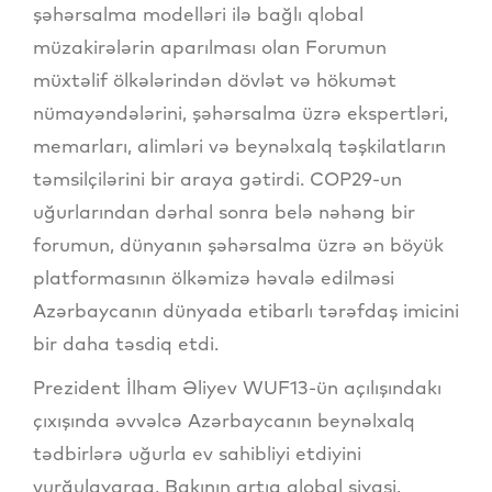
şəhərsalma modelləri ilə bağlı qlobal
müzakirələrin aparılması olan Forumun
müxtəlif ölkələrindən dövlət və hökumət
nümayəndələrini, şəhərsalma üzrə ekspertləri,
memarları, alimləri və beynəlxalq təşkilatların
təmsilçilərini bir araya gətirdi. COP29-un
uğurlarından dərhal sonra belə nəhəng bir
forumun, dünyanın şəhərsalma üzrə ən böyük
platformasının ölkəmizə həvalə edilməsi
Azərbaycanın dünyada etibarlı tərəfdaş imicini
bir daha təsdiq etdi.
Prezident İlham Əliyev WUF13-ün açılışındakı
çıxışında əvvəlcə Azərbaycanın beynəlxalq
tədbirlərə uğurla ev sahibliyi etdiyini
vurğulayaraq, Bakının artıq qlobal siyasi,