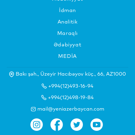
İdman
Analitik
Maraqlı
Ədəbiyyat
MEDİA
Bakı şəh., Üzeyir Hacıbəyov küç., 66, AZ1000
+994(12)493-16-94
+994(12)498-19-84
mail@yeniazerbaycan.com