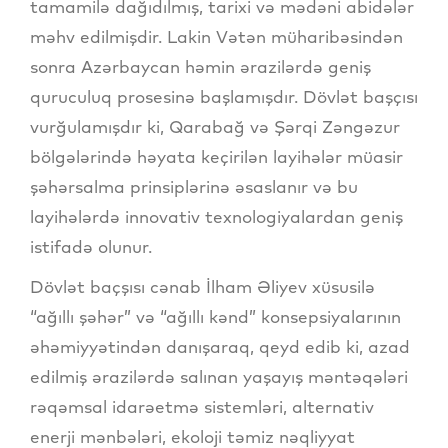
tamamilə dağıdılmış, tarixi və mədəni abidələr
məhv edilmişdir. Lakin Vətən müharibəsindən
sonra Azərbaycan həmin ərazilərdə geniş
quruculuq prosesinə başlamışdır. Dövlət başçısı
vurğulamışdır ki, Qarabağ və Şərqi Zəngəzur
bölgələrində həyata keçirilən layihələr müasir
şəhərsalma prinsiplərinə əsaslanır və bu
layihələrdə innovativ texnologiyalardan geniş
istifadə olunur.
Dövlət baçşısı cənab İlham Əliyev xüsusilə
“ağıllı şəhər” və “ağıllı kənd” konsepsiyalarının
əhəmiyyətindən danışaraq, qeyd edib ki, azad
edilmiş ərazilərdə salınan yaşayış məntəqələri
rəqəmsal idarəetmə sistemləri, alternativ
enerji mənbələri, ekoloji təmiz nəqliyyat