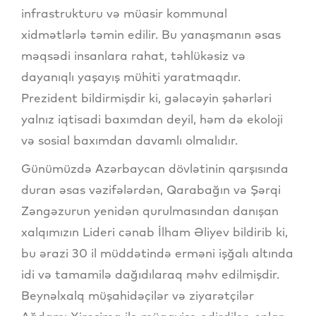
infrastrukturu və müasir kommunal
xidmətlərlə təmin edilir. Bu yanaşmanın əsas
məqsədi insanlara rahat, təhlükəsiz və
dayanıqlı yaşayış mühiti yaratmaqdır.
Prezident bildirmişdir ki, gələcəyin şəhərləri
yalnız iqtisadi baxımdan deyil, həm də ekoloji
və sosial baxımdan davamlı olmalıdır.
Günümüzdə Azərbaycan dövlətinin qarşısında
duran əsas vəzifələrdən, Qarabağın və Şərqi
Zəngəzurun yenidən qurulmasından danışan
xalqımızın Lideri cənab İlham Əliyev bildirib ki,
bu ərazi 30 il müddətində erməni işğalı altında
idi və tamamilə dağıdılaraq məhv edilmişdir.
Beynəlxalq müşahidəçilər və ziyarətçilər