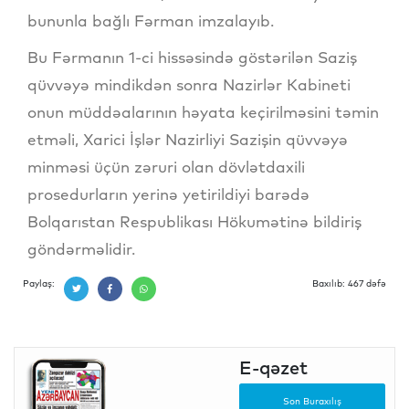
bununla bağlı Fərman imzalayıb.
Bu Fərmanın 1-ci hissəsində göstərilən Saziş
qüvvəyə mindikdən sonra Nazirlər Kabineti
onun müddəalarının həyata keçirilməsini təmin
etməli, Xarici İşlər Nazirliyi Sazişin qüvvəyə
minməsi üçün zəruri olan dövlətdaxili
prosedurların yerinə yetirildiyi barədə
Bolqarıstan Respublikası Hökumətinə bildiriş
göndərməlidir.
Paylaş:
Baxılıb: 467 dəfə
E-qəzet
Son Buraxılış