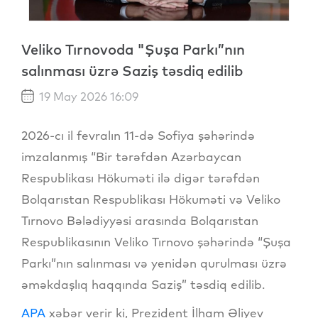
Veliko Tırnovoda "Şuşa Parkı”nın
salınması üzrə Saziş təsdiq edilib
19 May 2026 16:09
2026-cı il fevralın 11-də Sofiya şəhərində
imzalanmış “Bir tərəfdən Azərbaycan
Respublikası Hökuməti ilə digər tərəfdən
Bolqarıstan Respublikası Hökuməti və Veliko
Tırnovo Bələdiyyəsi arasında Bolqarıstan
Respublikasının Veliko Tırnovo şəhərində “Şuşa
Parkı”nın salınması və yenidən qurulması üzrə
əməkdaşlıq haqqında Saziş” təsdiq edilib.
APA
xəbər verir ki, Prezident İlham Əliyev