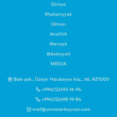
Dünya
Mədəniyyat
İdman
Analitik
Maraqlı
Ədəbiyyat
MEDİA
Bakı şəh., Üzeyir Hacıbəyov küç., 66, AZ1000
+994(12)493-16-94
+994(12)498-19-84
mail@yeniazerbaycan.com