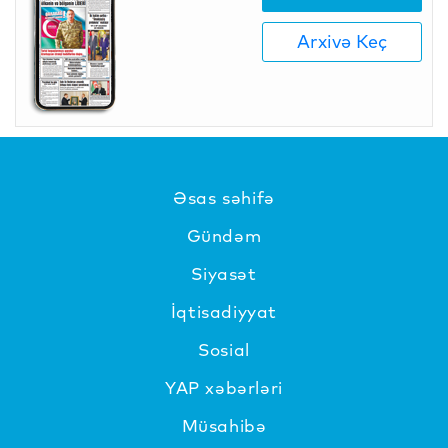
Arxivə Keç
Əsas səhifə
Gündəm
Siyasət
İqtisadiyyat
Sosial
YAP xəbərləri
Müsahibə