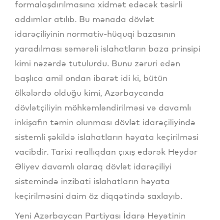
formalaşdırılmasına xidmət edəcək təsirli
addımlar atılıb. Bu mənada dövlət
idarəçiliyinin normativ-hüquqi bazasının
yaradılması səmərəli islahatların baza prinsipi
kimi nəzərdə tutulurdu. Bunu zəruri edən
başlıca amil ondan ibarət idi ki, bütün
ölkələrdə olduğu kimi, Azərbaycanda
dövlətçiliyin möhkəmləndirilməsi və davamlı
inkişafın təmin olunması dövlət idarəçiliyində
sistemli şəkildə islahatların həyata keçirilməsi
vacibdir. Tarixi reallıqdan çıxış edərək Heydər
Əliyev davamlı olaraq dövlət idarəçiliyi
sistemində inzibati islahatların həyata
keçirilməsini daim öz diqqətində saxlayıb.
Yeni Azərbaycan Partiyası İdarə Heyətinin