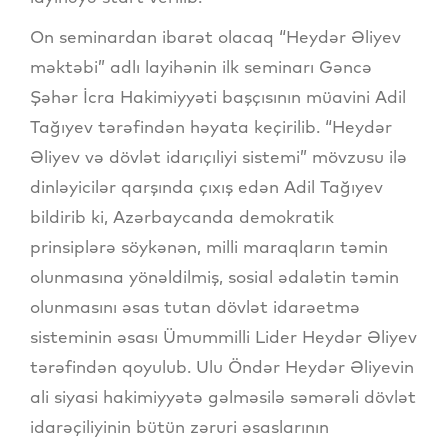
On seminardan ibarət olacaq “Heydər Əliyev
məktəbi” adlı layihənin ilk seminarı Gəncə
Şəhər İcra Hakimiyyəti başçısının müavini Adil
Tağıyev tərəfindən həyata keçirilib. “Heydər
Əliyev və dövlət idarıçıliyi sistemi” mövzusu ilə
dinləyicilər qarşında çıxış edən Adil Tağıyev
bildirib ki, Azərbaycanda demokratik
prinsiplərə söykənən, milli maraqların təmin
olunmasına yönəldilmiş, sosial ədalətin təmin
olunmasını əsas tutan dövlət idarəetmə
sisteminin əsası Ümummilli Lider Heydər Əliyev
tərəfindən qoyulub. Ulu Öndər Heydər Əliyevin
ali siyasi hakimiyyətə gəlməsilə səmərəli dövlət
idarəçiliyinin bütün zəruri əsaslarının