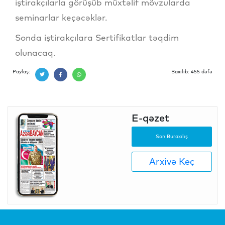
iştirakçılarla görüşüb müxtəlif mövzularda
seminarlar keçəcəklər.
Sonda iştirakçılara Sertifikatlar təqdim
olunacaq.
Paylaş:
Baxılıb: 455 dəfə
E-qəzet
Son Buraxılış
Arxivə Keç