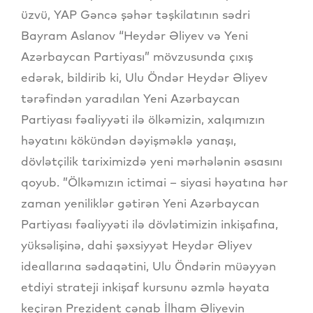
üzvü, YAP Gəncə şəhər təşkilatının sədri
Bayram Aslanov “Heydər Əliyev və Yeni
Azərbaycan Partiyası” mövzusunda çıxış
edərək, bildirib ki, Ulu Öndər Heydər Əliyev
tərəfindən yaradılan Yeni Azərbaycan
Partiyası fəaliyyəti ilə ölkəmizin, xalqımızın
həyatını kökündən dəyişməklə yanaşı,
dövlətçilik tariximizdə yeni mərhələnin əsasını
qoyub. ”Ölkəmızın ictimai – siyasi həyatına hər
zaman yeniliklər gətirən Yeni Azərbaycan
Partiyası fəaliyyəti ilə dövlətimizin inkişafına,
yüksəlişinə, dahi şəxsiyyət Heydər Əliyev
ideallarına sədaqətini, Ulu Öndərin müəyyən
etdiyi strateji inkişaf kursunu əzmlə həyata
keçirən Prezident cənab İlham Əliyevin