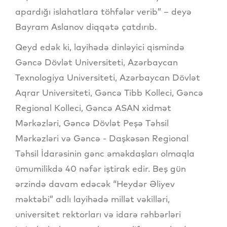
apardığı islahatlara töhfələr verib” – deyə
Bayram Aslanov diqqətə çatdırıb.
Qeyd edək ki, layihədə dinləyici qismində
Gəncə Dövlət Universiteti, Azərbaycan
Texnologiya Universiteti, Azərbaycan Dövlət
Aqrar Universiteti, Gəncə Tibb Kolleci, Gəncə
Regional Kolleci, Gəncə ASAN xidmət
Mərkəzləri, Gəncə Dövlət Peşə Təhsil
Mərkəzləri və Gəncə - Daşkəsən Regional
Təhsil İdarəsinin gənc əməkdaşları olmaqla
ümumilikdə 40 nəfər iştirak edir. Beş gün
ərzində davam edəcək “Heydər Əliyev
məktəbi” adlı layihədə millət vəkilləri,
universitet rektorları və idarə rəhbərləri