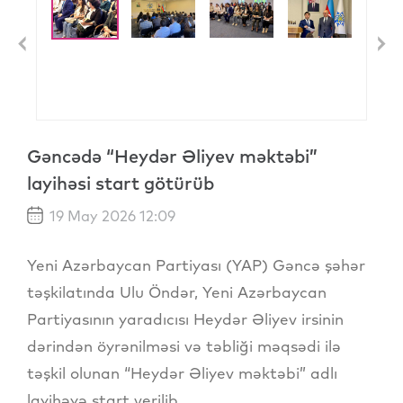
Previous
N
Gəncədə “Heydər Əliyev məktəbi”
layihəsi start götürüb
19 May 2026 12:09
Yeni Azərbaycan Partiyası (YAP) Gəncə şəhər
təşkilatında Ulu Öndər, Yeni Azərbaycan
Partiyasının yaradıcısı Heydər Əliyev irsinin
dərindən öyrənilməsi və təbliği məqsədi ilə
təşkil olunan “Heydər Əliyev məktəbi” adlı
layihəyə start verilib.