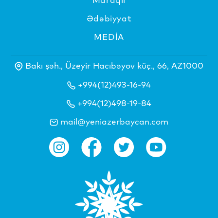
Ədəbiyyat
MEDİA
Bakı şəh., Üzeyir Hacıbəyov küç., 66, AZ1000
+994(12)493-16-94
+994(12)498-19-84
mail@yeniazerbaycan.com