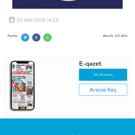
20 Май 2026 14:23
Paylaş:
Baxılıb: 472 dəfə
E-qəzet
Son Buraxılış
Arxivə Keç