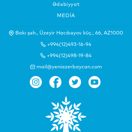
Ədəbiyyat
MEDİA
Bakı şəh., Üzeyir Hacıbəyov küç., 66, AZ1000
+994(12)493-16-94
+994(12)498-19-84
mail@yeniazerbaycan.com