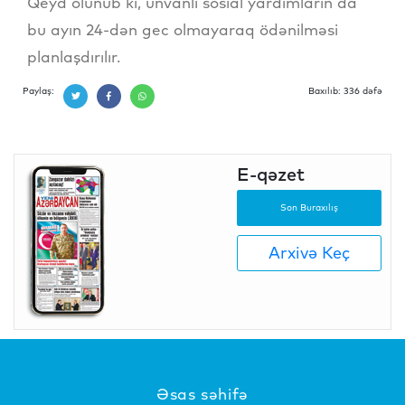
Qeyd olunub ki, ünvanlı sosial yardımların da
bu ayın 24-dən gec olmayaraq ödənilməsi
planlaşdırılır.
Paylaş:
Baxılıb: 336 dəfə
E-qəzet
Son Buraxılış
Arxivə Keç
Əsas səhifə