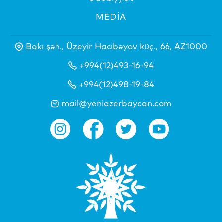
MEDİA
Bakı şəh., Üzeyir Hacıbəyov küç., 66, AZ1000
+994(12)493-16-94
+994(12)498-19-84
mail@yeniazerbaycan.com