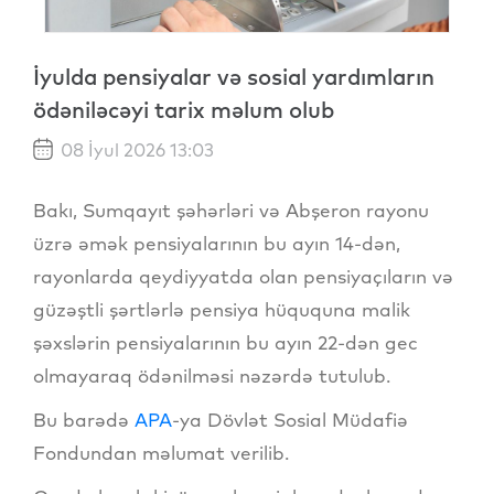
İyulda pensiyalar və sosial yardımların
ödəniləcəyi tarix məlum olub
08 İyul 2026 13:03
Bakı, Sumqayıt şəhərləri və Abşeron rayonu
üzrə əmək pensiyalarının bu ayın 14-dən,
rayonlarda qeydiyyatda olan pensiyaçıların və
güzəştli şərtlərlə pensiya hüququna malik
şəxslərin pensiyalarının bu ayın 22-dən gec
olmayaraq ödənilməsi nəzərdə tutulub.
Bu barədə
APA
-ya Dövlət Sosial Müdafiə
Fondundan məlumat verilib.