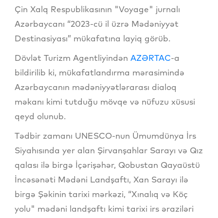
Çin Xalq Respublikasının "Voyage" jurnalı
Azərbaycanı “2023-cü il üzrə Mədəniyyət
Destinasiyası” mükafatına layiq görüb.
Dövlət Turizm Agentliyindən
AZƏRTAC
-a
bildirilib ki, mükafatlandırma mərasimində
Azərbaycanın mədəniyyətlərarası dialoq
məkanı kimi tutduğu mövqe və nüfuzu xüsusi
qeyd olunub.
Tədbir zamanı UNESCO-nun Ümumdünya İrs
Siyahısında yer alan Şirvanşahlar Sarayı və Qız
qalası ilə birgə İçərişəhər, Qobustan Qayaüstü
İncəsənəti Mədəni Landşaftı, Xan Sarayı ilə
birgə Şəkinin tarixi mərkəzi, “Xınalıq və Köç
yolu" mədəni landşaftı kimi tarixi irs əraziləri