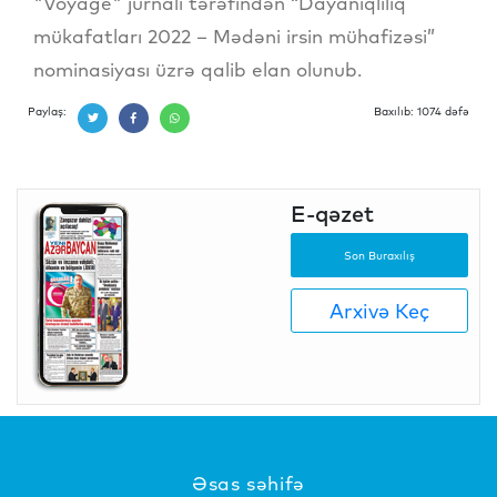
"Voyage" jurnalı tərəfindən “Dayanıqlılıq
mükafatları 2022 – Mədəni irsin mühafizəsi”
nominasiyası üzrə qalib elan olunub.
Paylaş:
Baxılıb: 1074 dəfə
E-qəzet
Son Buraxılış
Arxivə Keç
Əsas səhifə