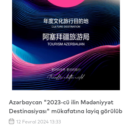
Azərbaycan "2023-cü ilin Mədəniyyət
Destinasiyası" mükafatına layiq görülüb
12 Fevral 2024 13:33