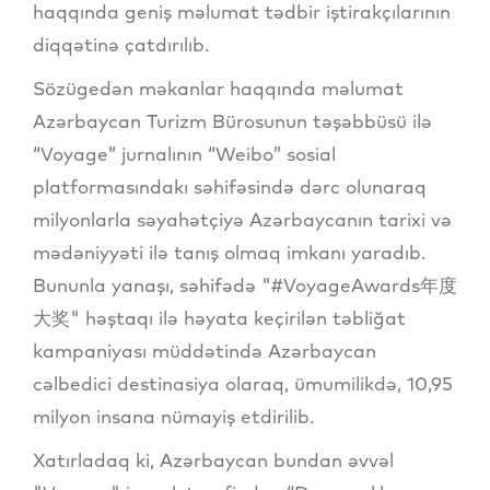
haqqında geniş məlumat tədbir iştirakçılarının
diqqətinə çatdırılıb.
Sözügedən məkanlar haqqında məlumat
Azərbaycan Turizm Bürosunun təşəbbüsü ilə
“Voyage” jurnalının “Weibo” sosial
platformasındakı səhifəsində dərc olunaraq
milyonlarla səyahətçiyə Azərbaycanın tarixi və
mədəniyyəti ilə tanış olmaq imkanı yaradıb.
Bununla yanaşı, səhifədə "#VoyageAwards年度
大奖" həştaqı ilə həyata keçirilən təbliğat
kampaniyası müddətində Azərbaycan
cəlbedici destinasiya olaraq, ümumilikdə, 10,95
milyon insana nümayiş etdirilib.
Xatırladaq ki, Azərbaycan bundan əvvəl