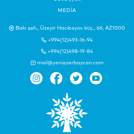
MEDİA
Bakı şəh., Üzeyir Hacıbəyov küç., 66, AZ1000
+994(12)493-16-94
+994(12)498-19-84
mail@yeniazerbaycan.com