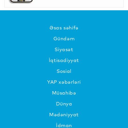
Əsas səhifə
Gündəm
Siyasət
İqtisadiyyat
Sosial
YAP xəbərləri
Müsahibə
Dünya
Mədəniyyat
İdman