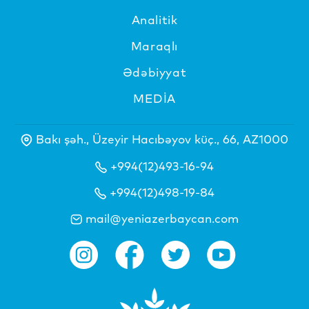
Analitik
Maraqlı
Ədəbiyyat
MEDİA
Bakı şəh., Üzeyir Hacıbəyov küç., 66, AZ1000
+994(12)493-16-94
+994(12)498-19-84
mail@yeniazerbaycan.com