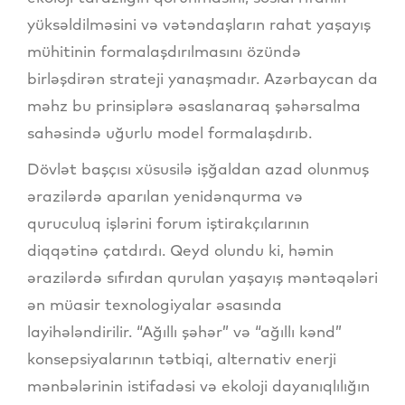
yüksəldilməsini və vətəndaşların rahat yaşayış
mühitinin formalaşdırılmasını özündə
birləşdirən strateji yanaşmadır. Azərbaycan da
məhz bu prinsiplərə əsaslanaraq şəhərsalma
sahəsində uğurlu model formalaşdırıb.
Dövlət başçısı xüsusilə işğaldan azad olunmuş
ərazilərdə aparılan yenidənqurma və
quruculuq işlərini forum iştirakçılarının
diqqətinə çatdırdı. Qeyd olundu ki, həmin
ərazilərdə sıfırdan qurulan yaşayış məntəqələri
ən müasir texnologiyalar əsasında
layihələndirilir. “Ağıllı şəhər” və “ağıllı kənd”
konsepsiyalarının tətbiqi, alternativ enerji
mənbələrinin istifadəsi və ekoloji dayanıqlılığın