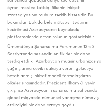
sahəsində qabaqcıl dünya təcrübəsinin
öyrənilməsi və tətbiqi ölkənin inkişaf
strategiyasının mühüm tərkib hissəsidir. Bu
baxımdan Bakıda belə mötəbər tədbirin
keçirilməsi Azərbaycanın beynəlxalq
platformalarda artan rolunun göstəricisidir.
Ümumdünya Şəhərsalma Forumunun 13-cü
Sessiyasında səsləndirilən fikirlər bir daha
təsdiq etdi ki, Azərbaycan müasir urbanizasiya
çağırışlarına çevik reaksiya verən, gələcəyə
hesablanmış inkişaf modeli formalaşdıran
ölkələr sırasındadır. Prezident İlham Əliyevin
çıxışı isə Azərbaycanın şəhərsalma sahəsində
qlobal miqyasda nümunəvi yanaşma nümayiş
etdirdiyini bir daha ortaya qoydu.