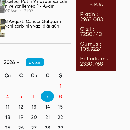
boşluq, Putin 9 noyabr sənədini
BİRJA
niyə yeniləmədi? - Aydın
QULİYEV yazır...
07 Avqust 21:02
Platin :
2963.083
8 Avqust: Cənubi Qafqazın
yeni tarixinin yazıldığı gün
Qızıl :
7250.143
07 Avqust 21:00
Gümüş :
105.9224
Azərbaycan–ABŞ tərəfdaşlığı:
Yeni geosiyasi dövrün əsas
Palladium :
konturları
2330.768
07 Avqust 20:57
Ça
Ç
Ca
C
Ş
1 il öncə İlham Əliyevin Ağ
Evdə dediklərindən sonra
1
Paşinyan niyə üzr istəmişdi?
4
5
6
7
8
07 Avqust 20:41
11
12
13
14
15
ÜST legioner xəstəliyinin
yayılmasının səbəbini açıqlayıb
18
19
20
21
22
25
26
27
28
29
07 Avqust 20:17