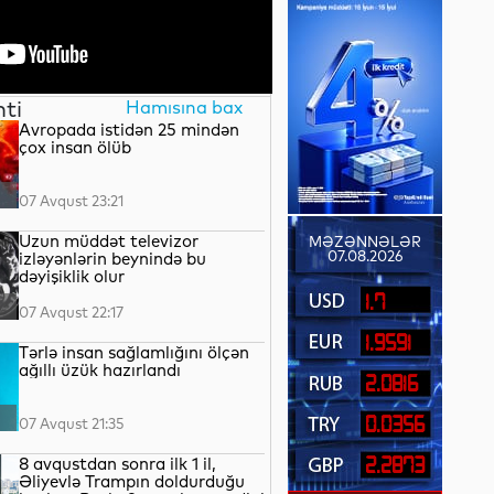
nti
Hamısına bax
Avropada istidən 25 mindən
çox insan ölüb
07 Avqust 23:21
Uzun müddət televizor
MƏZƏNNƏLƏR
07.08.2026
izləyənlərin beynində bu
dəyişiklik olur
1.7
07 Avqust 22:17
1.9591
Tərlə insan sağlamlığını ölçən
ağıllı üzük hazırlandı
2.0816
0.0356
07 Avqust 21:35
8 avqustdan sonra ilk 1 il,
2.2873
Əliyevlə Trampın doldurduğu