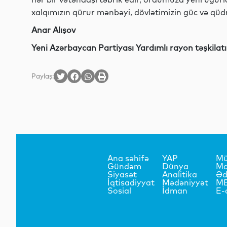
xalqımızın qürur mənbəyi, dövlətimizin güc və qüd
Anar Alışov
Yeni Azərbaycan Partiyası Yardımlı rayon təşkilatı
Paylaş:
Ana səhifə
YAP
Mü
Gündəm
Dünya
Ma
Siyasət
Analitika
Əd
İqtisadiyyat
Mədəniyyət
M
Sosial
İdman
E-