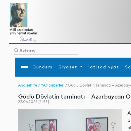
Gündəm
Siyasət
İqtisadiyyat
So
Ana səhifə
/
YAP xəbərləri
/ Güclü Dövlətin təminatı – Azərba
Ana səhifə
Ədəbiyyat
Siyasət
Sosial
Dün
Güclü Dövlətin təminatı – Azərbaycan 
Gündəm
MEDİA
Xarici siyasət
Turizm
İqtisadiyyat
Daxili siyasət
Elm
22.06.2026 [11:33]
YAP
Din
Analitika
Hadisə
A
Mədəniyyət
Diaspor
o
Müsahibə
ə