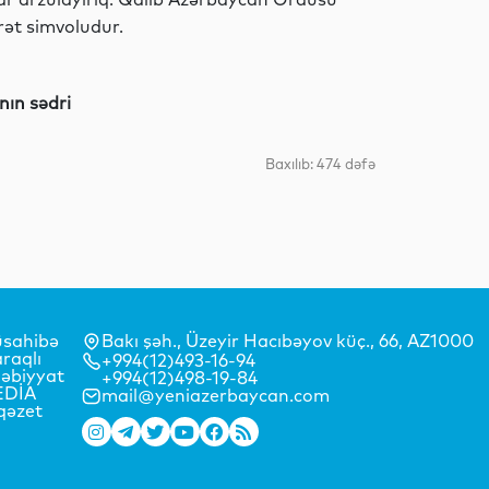
rət simvoludur.
Dünya
nın sədri
Dünya
Baxılıb: 474 dəfə
Dünya
sahibə
Bakı şəh., Üzeyir Hacıbəyov küç., 66, AZ1000
raqlı
+994(12)493-16-94
əbiyyat
+994(12)498-19-84
Dünya
EDİA
mail@yeniazerbaycan.com
qəzet