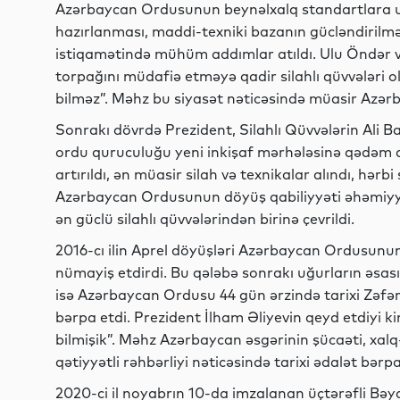
Azərbaycan Ordusunun beynəlxalq standartlara uy
hazırlanması, maddi-texniki bazanın gücləndirilm
istiqamətində mühüm addımlar atıldı. Ulu Öndər vurğ
torpağını müdafiə etməyə qadir silahlı qüvvələri ol
bilməz”. Məhz bu siyasət nəticəsində müasir Azə
Sonrakı dövrdə Prezident, Silahlı Qüvvələrin Ali B
ordu quruculuğu yeni inkişaf mərhələsinə qədəm q
artırıldı, ən müasir silah və texnikalar alındı, hər
Azərbaycan Ordusunun döyüş qabiliyyəti əhəmiyy
ən güclü silahlı qüvvələrindən birinə çevrildi.
2016-cı ilin Aprel döyüşləri Azərbaycan Ordusunu
nümayiş etdirdi. Bu qələbə sonrakı uğurların əsas
isə Azərbaycan Ordusu 44 gün ərzində tarixi Zəfə
bərpa etdi. Prezident İlham Əliyevin qeyd etdiyi 
bilmişik”. Məhz Azərbaycan əsgərinin şücaəti, xalq
qətiyyətli rəhbərliyi nəticəsində tarixi ədalət bərp
2020-ci il noyabrın 10-da imzalanan üçtərəfli Bəy