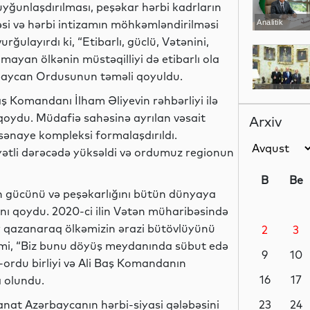
ğunlaşdırılması, peşəkar hərbi kadrların
əsi və hərbi intizamın möhkəmləndirilməsi
Analitik
ulayırdı ki, “Etibarlı, güclü, Vətənini,
mayan ölkənin müstəqilliyi də etibarlı ola
rbaycan Ordusunun təməli qoyuldu.
Siyasət
aş Komandanı İlham Əliyevin rəhbərliyi ilə
oydu. Müdafiə sahəsinə ayrılan vəsait
Arxiv
bi sənaye kompleksi formalaşdırıldı.
ətli dərəcədə yüksəldi və ordumuz regionun
Siyasət
B
Be
n gücünü və peşəkarlığını bütün dünyaya
ını qoydu. 2020-ci ilin Vətən müharibəsində
r qazanaraq ölkəmizin ərazi bütövlüyünü
2
3
Siyasət
kimi, “Biz bunu döyüş meydanında sübut edə
9
10
-ordu birliyi və Ali Baş Komandanın
16
17
a olundu.
anat Azərbaycanın hərbi-siyasi qələbəsini
Dünya
23
24