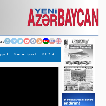
qə
AZ
RU
EN
yyat
Mədəniyyət
MEDİA
×