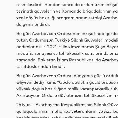
rəsmiləşdirdi. Bundan sonra da ordumuzun inkişafı
təyinatlı qüvvələrin və Komando briqadalarının yar
yeni döyüş hazırlığı proqramlarının tətbiqi Azərba
da genişləndirdi.
Bu gün Azərbaycan Ordusunun inkişafında qardaş
tutur. Ordumuzun Türkiyə Silahlı Qüvvələri mode
addımlar atılır. 2021-ci ildə imzalanmış Şuşa Bəya
müdafiə sənayesi və təhlükəsizlik sahələrində əmə
zamanda, Pakistan İslam Respublikası da Azərbay
tərəfdaşlarından biridir.
Bu gün Azərbaycan Ordusu dünyanın güclü orduları
Əliyevin dediyi kimi, “Güclü dövlətin güclü ordusu o
yüksək döyüş hazırlığına malik, vətənpərvərlik ru
Azərbaycan Ordusu dövlətimizin təhlükəsizliyinin və
26 iyun – Azərbaycan Respublikasının Silahlı Qüvv
qulluqçularımızı, müharibə veteranlarını və Azər
hər bir vətəndaşı təbrik edir, ordumuza yeni uğur