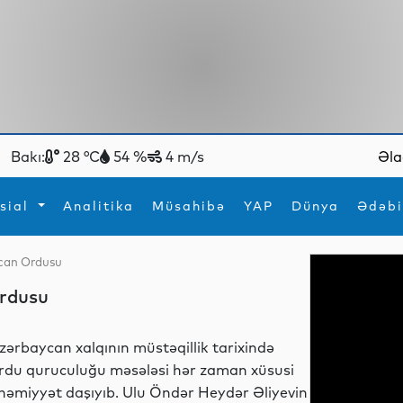
Bakı:
28 °C
54 %
4 m/s
Əla
sial
Analitika
Müsahibə
YAP
Dünya
Ədəbi
ycan Ordusu
ya
İdman
Maraqlı
Ordusu
İdman
Yeni texnologiyalar
zərbaycan xalqının müstəqillik tarixində
rdu quruculuğu məsələsi hər zaman xüsusi
həmiyyət daşıyıb. Ulu Öndər Heydər Əliyevin