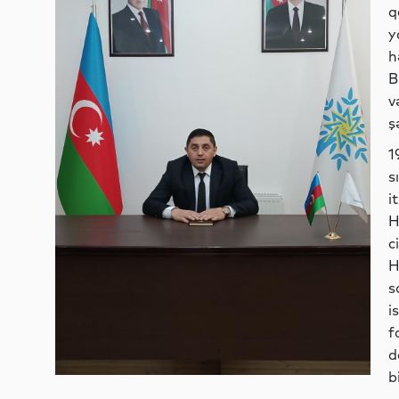
q
y
h
B
v
ş
1
s
i
H
c
H
s
i
f
d
b