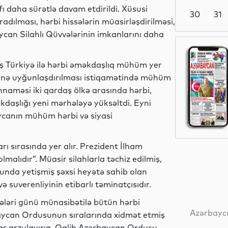
 daha sürətlə davam etdirildi. Xüsusi
30
31
adılması, hərbi hissələrin müasirləşdirilməsi,
ycan Silahlı Qüvvələrinin imkanlarını daha
Dünya
 Türkiyə ilə hərbi əməkdaşlıq mühüm yer
linə uyğunlaşdırılması istiqamətində mühüm
nnaməsi iki qardaş ölkə arasında hərbi,
Dünya
kdaşlığı yeni mərhələyə yüksəltdi. Eyni
canın mühüm hərbi və siyasi
 sırasında yer alır. Prezident İlham
Dünya
lmalıdır”. Müasir silahlarla təchiz edilmiş,
hunda yetişmiş şəxsi heyətə sahib olan
 suverenliyinin etibarlı təminatçısıdır.
Dünya
ələri günü münasibətilə bütün hərbi
Azərbayca
baycan Ordusunun sıralarında xidmət etmiş
lar arzulayırıq. Qalib Azərbaycan Ordusu