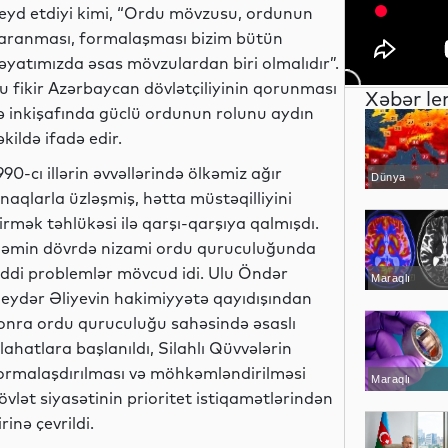
eyd etdiyi kimi, “Ordu mövzusu, ordunun
aranması, formalaşması bizim bütün
əyatımızda əsas mövzulardan biri olmalıdır”.
u fikir Azərbaycan dövlətçiliyinin qorunması
Xəbər le
ə inkişafında güclü ordunun rolunu aydın
əkildə ifadə edir.
990-cı illərin əvvəllərində ölkəmiz ağır
Dünya
ınaqlarla üzləşmiş, hətta müstəqilliyini
tirmək təhlükəsi ilə qarşı-qarşıya qalmışdı.
əmin dövrdə nizami ordu quruculuğunda
iddi problemlər mövcud idi. Ulu Öndər
Maraqlı
eydər Əliyevin hakimiyyətə qayıdışından
onra ordu quruculuğu sahəsində əsaslı
slahatlara başlanıldı, Silahlı Qüvvələrin
ormalaşdırılması və möhkəmləndirilməsi
Maraqlı
övlət siyasətinin prioritet istiqamətlərindən
irinə çevrildi.