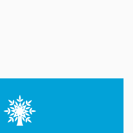
quraşdırma işlərindən sonra
Beynəlxalq Kosmik Stansiyaya
qayıdıblar
07 Avqust 17:25
Türkiyə Milli Təhlükəsizlik
Şurası İrana dair güc
tətbiqindən imtina etməyə
çağırıb
07 Avqust 16:57
Husi silahlıları Səudiyyə
Ərəbistanında mülki şəxslərə
hücum ediblər
07 Avqust 16:40
Almaniyanın Aİ ÜDM-dəki payı
son 15 ilin ən aşağı səviyyəsinə
düşüb
07 Avqust 16:23
"Real Madrid" Vinisius Junior
ilə müqaviləni uzadıb