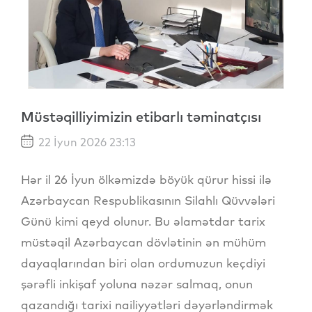
Müstəqilliyimizin etibarlı təminatçısı
22 İyun 2026 23:13
Hər il 26 İyun ölkəmizdə böyük qürur hissi ilə
Azərbaycan Respublikasının Silahlı Qüvvələri
Günü kimi qeyd olunur. Bu əlamətdar tarix
müstəqil Azərbaycan dövlətinin ən mühüm
dayaqlarından biri olan ordumuzun keçdiyi
şərəfli inkişaf yoluna nəzər salmaq, onun
qazandığı tarixi nailiyyətləri dəyərləndirmək