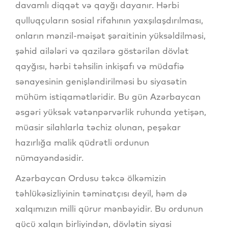
davamlı diqqət və qayğı dayanır. Hərbi
qulluqçuların sosial rifahının yaxşılaşdırılması,
onların mənzil-məişət şəraitinin yüksəldilməsi,
şəhid ailələri və qazilərə göstərilən dövlət
qayğısı, hərbi təhsilin inkişafı və müdafiə
sənayesinin genişləndirilməsi bu siyasətin
mühüm istiqamətləridir. Bu gün Azərbaycan
əsgəri yüksək vətənpərvərlik ruhunda yetişən,
müasir silahlarla təchiz olunan, peşəkar
hazırlığa malik qüdrətli ordunun
nümayəndəsidir.
Azərbaycan Ordusu təkcə ölkəmizin
təhlükəsizliyinin təminatçısı deyil, həm də
xalqımızın milli qürur mənbəyidir. Bu ordunun
gücü xalqın birliyindən, dövlətin siyasi