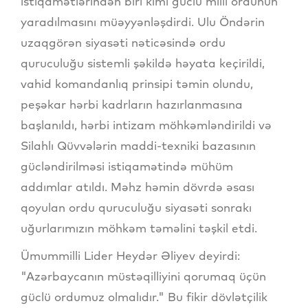
istiqamətlərindən biri kimi güclü milli ordunun
yaradılmasını müəyyənləşdirdi. Ulu Öndərin
uzaqgörən siyasəti nəticəsində ordu
quruculuğu sistemli şəkildə həyata keçirildi,
vahid komandanlıq prinsipi təmin olundu,
peşəkar hərbi kadrların hazırlanmasına
başlanıldı, hərbi intizam möhkəmləndirildi və
Silahlı Qüvvələrin maddi-texniki bazasının
gücləndirilməsi istiqamətində mühüm
addımlar atıldı. Məhz həmin dövrdə əsası
qoyulan ordu quruculuğu siyasəti sonrakı
uğurlarımızın möhkəm təməlini təşkil etdi.
Ümummilli Lider Heydər Əliyev deyirdi:
"Azərbaycanın müstəqilliyini qorumaq üçün
güclü ordumuz olmalıdır." Bu fikir dövlətçilik