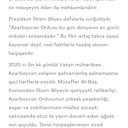
öz mövqeyini ildən-ilə möhkəmləndirir.
Prezident İlham Əliyev dəfələrlə vurğulayıb:
"Azərbaycan Ordusu bu gün dünyanın ən güclü
orduları sırasındadır." Bu fikir artıq təkcə siyasi
bəyanat deyil, real faktlarla təsdiq olunan
həqiqətdir.
2020-ci ilin 44 günlük Vətən müharibəsi
Azərbaycan xalqının qəhrəmanlıq salnaməsinə
qızıl hərflərlə yazıldı. Müzəffər Ali Baş
Komandan İlham Əliyevin qətiyyətli rəhbərliyi,
Azərbaycan Ordusunun yüksək peşəkarlığı,
əsgər və zabitlərimizin misilsiz şücaəti
nəticəsində otuz ilə yaxın davam edən işğala
son qoyuldu. Tarixi torpaqlarımızın azad