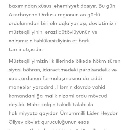
baxımından xüsusi əhəmiyyət daşıyır. Bu gün
Azərbaycan Ordusu regionun ən güclü
ordularından biri olmaqla yanaşı, dövlətimizin
müstəqilliyinin, ərazi bütövlüyünün və
xalqımızın təhlükəsizliyinin etibarlı
təminatçısıdır.
Müstəqilliyimizin ilk illərində ölkədə hökm sürən
siyasi böhran, idarəetmədəki pərakəndəlik və
xaos ordunun formalaşmasına da ciddi
maneələr yaradırdı. Həmin dövrdə vahid
komandanlığa malik nizami ordu mövcud
deyildi. Məhz xalqın təkidli tələbi ilə
hakimiyyətə qayıdan Ümummilli Lider Heydər
Əliyev dövlət quruculuğunun əsas