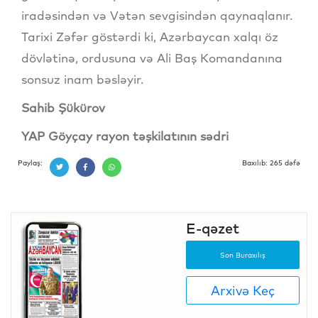
iradəsindən və Vətən sevgisindən qaynaqlanır.
Tarixi Zəfər göstərdi ki, Azərbaycan xalqı öz
dövlətinə, ordusuna və Ali Baş Komandanına
sonsuz inam bəsləyir.
Sahib Şükürov
YAP Göyçay rayon təşkilatının sədri
Paylaş:
Baxılıb: 265 dəfə
E-qəzet
Son Buraxılış
Arxivə Keç