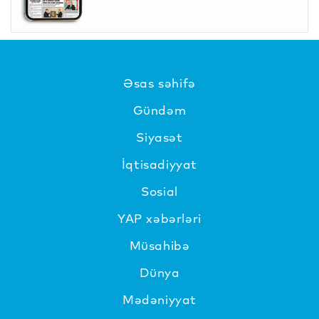
Əsas səhifə
Gündəm
Siyasət
İqtisadiyyat
Sosial
YAP xəbərləri
Müsahibə
Dünya
Mədəniyyat