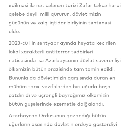
edilməsi ilə nəticələnən tarixi Zəfər təkcə hərbi
qələbə deyil, milli qürurun, dövlətimizin
gücünün və xalq-iqtidar birliyinin təntənəsi
oldu.
2023-cü ilin sentyabr ayında həyata keçirilən
lokal xarakterli antiterror tədbirləri
nəticəsində isə Azərbaycanın dövlət suverenliyi
ölkəmizin bütün ərazisində tam təmin edildi.
Bununla da dövlətimizin qarşısında duran ən
mühüm tarixi vəzifələrdən biri uğurla başa
çatdırıldı və üçrəngli bayrağımız ölkəmizin
bütün guşələrində əzəmətlə dalğalandı.
Azərbaycan Ordusunun qazandığı bütün
uğurların əsasında dövlətin orduya göstərdiyi