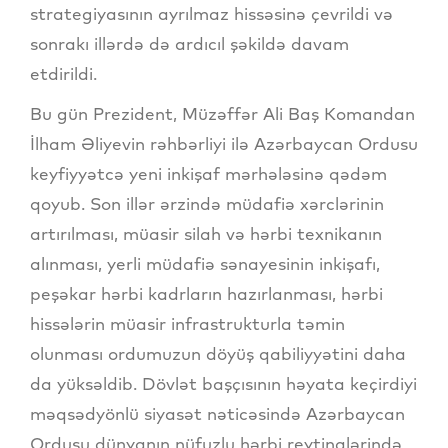
strategiyasının ayrılmaz hissəsinə çevrildi və
sonrakı illərdə də ardıcıl şəkildə davam
etdirildi.
Bu gün Prezident, Müzəffər Ali Baş Komandan
İlham Əliyevin rəhbərliyi ilə Azərbaycan Ordusu
keyfiyyətcə yeni inkişaf mərhələsinə qədəm
qoyub. Son illər ərzində müdafiə xərclərinin
artırılması, müasir silah və hərbi texnikanın
alınması, yerli müdafiə sənayesinin inkişafı,
peşəkar hərbi kadrların hazırlanması, hərbi
hissələrin müasir infrastrukturla təmin
olunması ordumuzun döyüş qabiliyyətini daha
da yüksəldib. Dövlət başçısının həyata keçirdiyi
məqsədyönlü siyasət nəticəsində Azərbaycan
Ordusu dünyanın nüfuzlu hərbi reytinqlərində