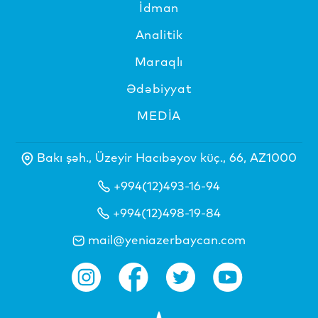
İdman
Analitik
Maraqlı
Ədəbiyyat
MEDİA
Bakı şəh., Üzeyir Hacıbəyov küç., 66, AZ1000
+994(12)493-16-94
+994(12)498-19-84
mail@yeniazerbaycan.com