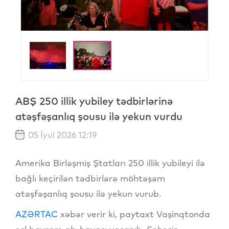
ABŞ 250 illik yubiley tədbirlərinə
atəşfəşanlıq şousu ilə yekun vurdu
05 İyul 2026 12:19
Amerika Birləşmiş Ştatları 250 illik yubileyi ilə
bağlı keçirilən tədbirlərə möhtəşəm
atəşfəşanlıq şousu ilə yekun vurub.
AZƏRTAC
xəbər verir ki, paytaxt Vaşinqtonda