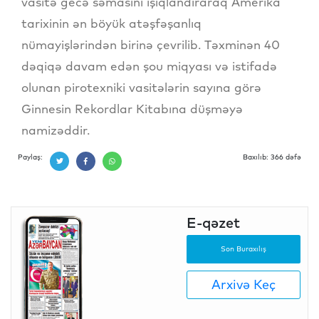
vasitə gecə səmasını işıqlandıraraq Amerika
tarixinin ən böyük atəşfəşanlıq
nümayişlərindən birinə çevrilib. Təxminən 40
dəqiqə davam edən şou miqyası və istifadə
olunan pirotexniki vasitələrin sayına görə
Ginnesin Rekordlar Kitabına düşməyə
namizəddir.
Paylaş:
Baxılıb: 366 dəfə
E-qəzet
Son Buraxılış
Arxivə Keç