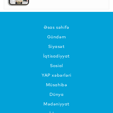
Əsas səhifə
Gündəm
Siyasət
İqtisadiyyat
Sosial
YAP xəbərləri
Müsahibə
Dünya
Mədəniyyat