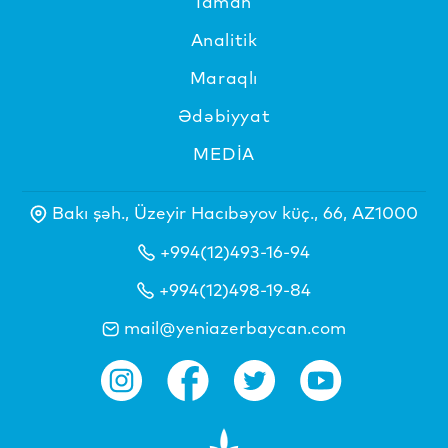
İdman
Analitik
Maraqlı
Ədəbiyyat
MEDİA
Bakı şəh., Üzeyir Hacıbəyov küç., 66, AZ1000
+994(12)493-16-94
+994(12)498-19-84
mail@yeniazerbaycan.com