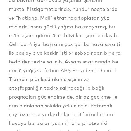
əsl bayram ab-havası yaşanıb. Şəhərin
müxtəlif istiqamətlərində, hündür nöqtələrdə
və “National Mall” ətrafında toplaşan yüz
minlərlə insan güclü yağışa baxmayaraq, bu
möhtəşəm görüntüləri böyük coşqu ilə izləyib.
Əslində, 4 iyul bayramı çox qəribə hava şəraiti
ilə başlayıb və kəskin istilər səbəbindən bir sıra
tədbirlər təxirə salınıb. Axşam saatlarında isə
güclü yağış və fırtına ABŞ Prezidenti Donald
Trampın planlaşdırılan çıxışının və
atəşfəşanlığın təxirə salınacağı ilə bağlı
proqnozları gücləndirsə də, bir az gecikmə ilə
gün planlanan şəkildə yekunlaşıb. Potomak
çayı üzərində yerləşdirilən platformalardan
havaya buraxılan yüz minlərlə pirotexniki