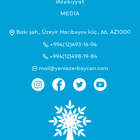
Ədəbiyyat
MEDİA
Bakı şəh., Üzeyir Hacıbəyov küç., 66, AZ1000
+994(12)493-16-94
+994(12)498-19-84
mail@yeniazerbaycan.com