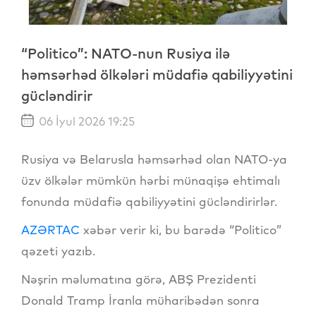
“Politico”: NATO-nun Rusiya ilə
həmsərhəd ölkələri müdafiə qabiliyyətini
gücləndirir
06 İyul 2026 19:25
Rusiya və Belarusla həmsərhəd olan NATO-ya
üzv ölkələr mümkün hərbi münaqişə ehtimalı
fonunda müdafiə qabiliyyətini gücləndirirlər.
AZƏRTAC
xəbər verir ki, bu barədə “Politico”
qəzeti yazıb.
Nəşrin məlumatına görə, ABŞ Prezidenti
Donald Tramp İranla müharibədən sonra