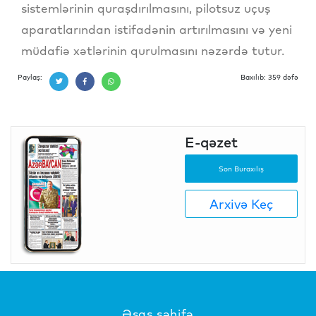
sistemlərinin quraşdırılmasını, pilotsuz uçuş
aparatlarından istifadənin artırılmasını və yeni
müdafiə xətlərinin qurulmasını nəzərdə tutur.
Paylaş:
Baxılıb: 359 dəfə
E-qəzet
Son Buraxılış
Arxivə Keç
Əsas səhifə