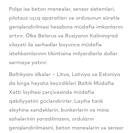
Polşa isə beton maneələr, sensor sistemləri,
pilotsuz uçuş aparatları və ordusunun sürətlə
genişləndirilməsi hesabına müdafiə imkanlarını
artırır. Ölkə Belarus və Rusiyanın Kalininqrad
vilayəti ilə sərhədlər boyunca müdafiə
istehkamlarının tikintisinə milyardlarla dollar
sərmayə yatırır.
Baltikyanı ölkələr – Litva, Latviya və Estoniya
da birgə həyata keçirdikləri Baltik Müdafiə
Xətti layihəsi çərçivəsində müdafiə
qabiliyyətini gücləndirirlər. Layihə tank
əleyhinə xəndəklərin, bunkerlərin və mina
sahələrinin yaradılmasını, orduların
genişləndirilməsini, beton maneələrin və sensor