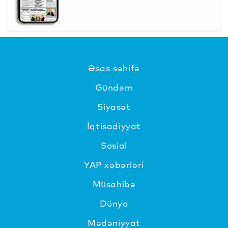
Əsas səhifə
Gündəm
Siyasət
İqtisadiyyat
Sosial
YAP xəbərləri
Müsahibə
Dünya
Mədəniyyat