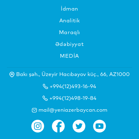
İdman
Analitik
Maraqlı
Ədəbiyyat
MEDİA
Bakı şəh., Üzeyir Hacıbəyov küç., 66, AZ1000
+994(12)493-16-94
+994(12)498-19-84
mail@yeniazerbaycan.com